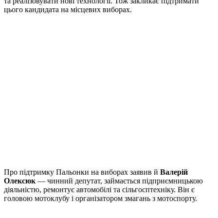
та реалізовувати нові технології. Тож закликає підтримати
цього кандидата на місцевих виборах.
Про підтримку Пальонки на виборах заявив й
Валерій
Олексюк
— чинний депутат, займається підприємницькою
діяльністю, ремонтує автомобілі та сільгосптехніку. Він є
головою мотоклубу і організатором змагань з мотоспорту.