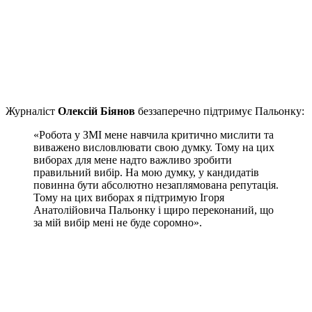
Журналіст
Олексій Біянов
беззаперечно підтримує Пальонку:
«Робота у ЗМІ мене навчила критично мислити та
виважено висловлювати свою думку. Тому на цих
виборах для мене надто важливо зробити
правильний вибір. На мою думку, у кандидатів
повинна бути абсолютно незаплямована репутація.
Тому на цих виборах я підтримую Ігоря
Анатолійовича Пальонку і щиро переконаний, що
за мій вибір мені не буде соромно».