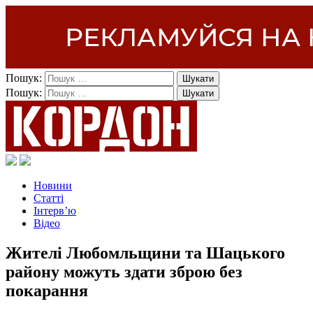
Пошук:
Пошук:
Новини
Статті
Інтерв’ю
Відео
Жителі Любомльщини та Шацького
району можуть здати зброю без
покарання