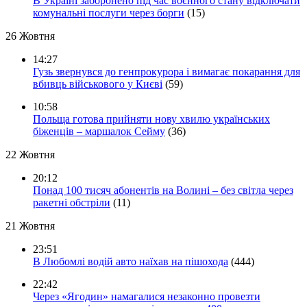
В Україні заборонено під час воєнного стану відключати
комунальні послуги через борги
(15)
26 Жовтня
14:27
Гузь звернувся до генпрокурора і вимагає покарання для
вбивць військового у Києві
(59)
10:58
Польща готова прийняти нову хвилю українських
біженців – маршалок Сейму
(36)
22 Жовтня
20:12
Понад 100 тисяч абонентів на Волині – без світла через
ракетні обстріли
(11)
21 Жовтня
23:51
В Любомлі водій авто наїхав на пішохода
(444)
22:42
Через «Ягодин» намагалися незаконно провезти