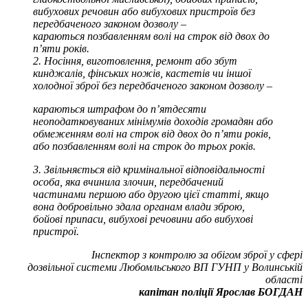
вибухових речовин або вибухових пристроїв без
передбаченого законом дозволу –
караються позбавленням волі на строк від двох до
п’яти років.
2. Носіння, виготовлення, ремонт або збут
кинджалів, фінських ножів, кастетів чи іншої
холодної зброї без передбаченого законом дозволу –
караються штрафом до п’ятдесяти
неоподатковуваних мінімумів доходів громадян або
обмеженням волі на строк від двох до п’яти років,
або позбавленням волі на строк до трьох років.
3. Звільняється від кримінальної відповідальності
особа, яка вчинила злочин, передбачений
частинами першою або другою цієї статті, якщо
вона добровільно здала органам влади зброю,
бойові припаси, вибухові речовини або вибухові
пристрої.
Інспектор з контролю за обігом зброї у сфері
дозвільної системи Любомльського ВП
ГУНП у Волинській
області
капітан поліції Ярослав БОГДАН