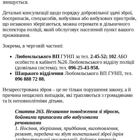
знищується.
Детальні консультації щодо порядку добровільної здачі зброї,
боєприпасів, спецзасобів, вибухівки або вибухових пристроїв,
що незаконно зберігаються, можна отримати в дільничного
інспектора поліції, який обслуговує населений пункт вашого
проживання.
Зокрема, в черговій частині:
Любомльського ВП
ГУНП за тел.
2-45-52; 102
АБО
особисто в кабінеті №26 Любомльського відділу поліції
(дозвільна система), тел.
096-25-43-958.
Шацького відділення
Любомльського ВП ГУНП, тел.
096 888 72 08.
Незареєстрована зброя – це не тільки порушення закону, а й
причина нещасних випадків, які трапляються з громадянами
та їх неповнолітніми дітьми.
Стаття 263. Незаконне поводження зі зброєю,
бойовими припасами або вибуховими
речовинами
1. Носіння, зберігання, придбання, виготовлення,
ремонт, передача чи збут вогнепальної зброї (крім
гладкоствольної мисливської), бойових припасів,