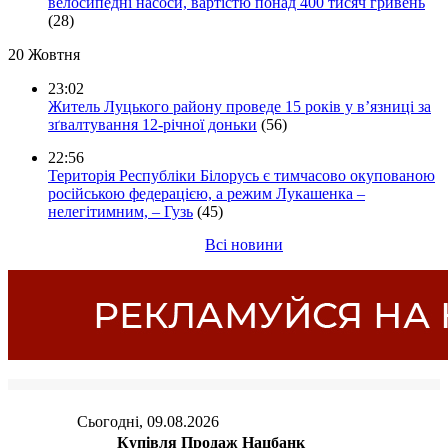
велосипедні насоси, вартістю понад 400 тисяч гривень
(28)
20 Жовтня
23:02
Житель Луцького району проведе 15 років у в’язниці за
зґвалтування 12-річної доньки
(56)
22:56
Територія Республіки Білорусь є тимчасово окупованою
російською федерацією, а режим Лукашенка –
нелегітимним, – Гузь
(45)
Всі новини