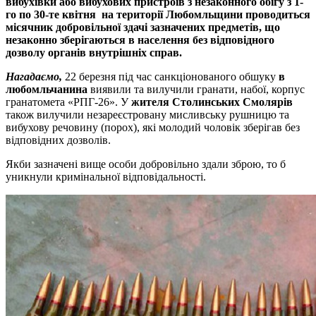
вибухівки або вибухових пристроїв з незаконного обігу з 1-
го по 30-те квітня на території Любомльщини проводиться
місячник добровільної здачі зазначених предметів, що
незаконно зберігаються в населення без відповідного
дозволу органів внутрішніх справ.
Нагадаємо,
22 березня під час санкціонованого обшуку
в
любомльчанина
виявили та вилучили гранати, набої, корпус
гранатомета «
РПГ
-26». У
жителя Столинських Смолярів
також вилучили незареєстровану мисливську рушницю та
вибухову речовину (порох), які молодий чоловік зберігав без
відповідних дозволів.
Якби зазначені вище особи добровільно здали зброю, то б
уникнули кримінальної відповідальності.