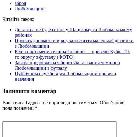
зброя
Любомльщина
Читайте також:
Де завтра не буде світла у Шацькому та Любомльському
районах
Просять допомогти врятувати життя маленької дівчинки
з Любомльщини
Юні спортсмени селища Головне — призери Кубка 19-
го округу з футзалу (ФОТО)
Завтра продовжиться боротьба за звання чемпіона
Любомльщини з футзалу
Публічним службовцям Любомльщини провели
навчання
Залишити коментар
Ваша e-mail адреса не оприлюднюватиметься.
Обов’язкові
поля позначені
*