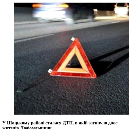
У Шацькому районі сталася ДТП, в якій загинуло двоє
жителів Любомльщини.