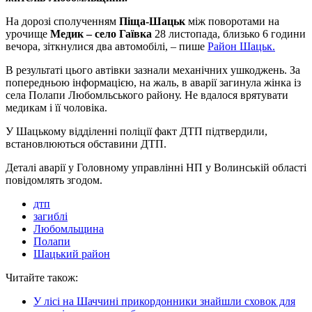
На дорозі сполученням
Піща-Шацьк
між поворотами на
урочище
Медик – село Гаївка
28 листопада, близько 6 години
вечора, зіткнулися два автомобілі, – пише
Район Шацьк.
В результаті цього автівки зазнали механічних ушкоджень. За
попередньою інформацією, на жаль, в аварії загинула жінка із
села Полапи Любомльського району. Не вдалося врятувати
медикам і її чоловіка.
У Шацькому відділенні поліції факт ДТП підтвердили,
встановлюються обставини ДТП.
Деталі аварії у Головному управлінні НП у Волинській області
повідомлять згодом.
дтп
загиблі
Любомльщина
Полапи
Шацький район
Читайте також:
У лісі на Шаччині прикордонники знайшли сховок для