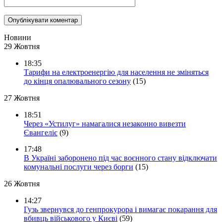
Новини
29 Жовтня
18:35
Тарифи на електроенергію для населення не зміняться
до кінця опалювального сезону
(15)
27 Жовтня
18:51
Через «Устилуг» намагалися незаконно вивезти
Євангеліє
(9)
17:48
В Україні заборонено під час воєнного стану відключати
комунальні послуги через борги
(15)
26 Жовтня
14:27
Гузь звернувся до генпрокурора і вимагає покарання для
вбивць військового у Києві
(59)