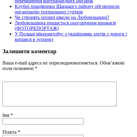
переміщення контрабандних цигарок
Клубні працівники Шацького району обговорили
організацію театральних гуртків
Чи створять опорні школи на Любомльщині?
Любомльщина пишається цьогорічним врожаєм
(ФОТОРЕПОРТАЖ)
У Польщі мікроавтобус з українцями злетів з дороги і
врізався в зупинку
Залишити коментар
Ваша e-mail адреса не оприлюднюватиметься.
Обов’язкові
поля позначені
*
Імя
*
Пошта
*