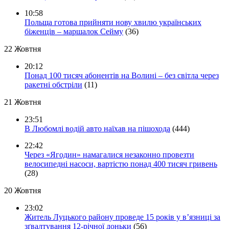
10:58
Польща готова прийняти нову хвилю українських
біженців – маршалок Сейму
(36)
22 Жовтня
20:12
Понад 100 тисяч абонентів на Волині – без світла через
ракетні обстріли
(11)
21 Жовтня
23:51
В Любомлі водій авто наїхав на пішохода
(444)
22:42
Через «Ягодин» намагалися незаконно провезти
велосипедні насоси, вартістю понад 400 тисяч гривень
(28)
20 Жовтня
23:02
Житель Луцького району проведе 15 років у в’язниці за
зґвалтування 12-річної доньки
(56)