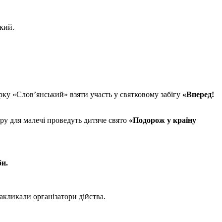
кий.
ку «Слов’янський» взяти участь у святковому забігу
«Вперед!
тру для малечі проведуть дитяче свято
«Подорож у країну
и.
акликали організатори дійства.