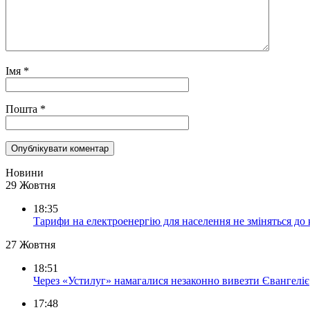
Імя
*
Пошта
*
Новини
29 Жовтня
18:35
Тарифи на електроенергію для населення не зміняться до
27 Жовтня
18:51
Через «Устилуг» намагалися незаконно вивезти Євангеліє
17:48