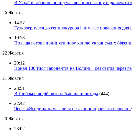
В Україні заборонено під час воєнного стану відключати 
26 Жовтня
14:27
Гузь звернувся до генпрокурора і вимагає покарання для 
10:58
Польща готова прийняти нову хвилю українських біженц
22 Жовтня
20:12
Понад 100 тисяч абонентів на Волині – без світла через ра
21 Жовтня
23:51
В Любомлі водій авто наїхав на пішохода
(444)
22:42
Через «Ягодин» намагалися незаконно провезти велосипед
20 Жовтня
23:02