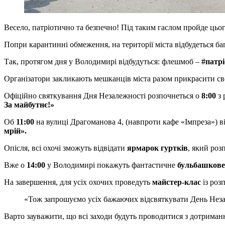
Весело, патріотично та безпечно! Під таким гаслом пройде цьо
Попри карантинні обмеження, на території міста відбудеться баг
Так, протягом дня у Володимирі відбудуться: флешмоб –
#патр
Організатори закликають мешканців міста разом прикрасити сво
Офіційно святкування Дня Незалежності розпочнеться о
8:00
з 
За майбутнє!»
Об
11:00
на вулиці Драгоманова 4, (навпроти кафе «Імпреза») в
мрій».
Опісля, всі охочі зможуть відвідати
ярмарок гуртків
, який роз
Вже о
14:00
у Володимирі покажуть фантастичне
бульбашкове
На завершення, для усіх охочих проведуть
майстер-клас
із роз
«Тож запрошуємо усіх бажаючих відсвяткувати День Незале
Варто зауважити, що всі заходи будуть проводитися з дотриман