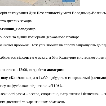
горіч святкування
Дня Незалежності
у місті Володимир-Волинсь
ато цікавих заходів.
іотичний_Володимир.
ї оселі та вулиці кольорами державного прапора.
ранкової пробіжки. Тож усіх любителів спорту запрошують до пар
ідбудеться
відкриття муралу
, а біля Культурно-мистецького цен
почнеться о 13:00, та зробити
аквагрим
.
 шоу «Капітошка»
, а о
14:30
відбудеться
танцювальні флешмоб
пису на футболках під назвою
«Я UA!»
.
жності разом – весело, спортивно, патріотично і безпечно», – з
ням дистанції та карантинних обмежень.