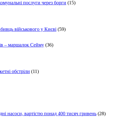
комунальні послуги через борги
(15)
вбивць військового у Києві
(59)
ів – маршалок Сейму
(36)
кетні обстріли
(11)
ні насоси, вартістю понад 400 тисяч гривень
(28)