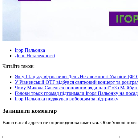
Ігор Пальонка
День Незалежності
Читайте також:
Як у Шацьку відзначили День Незалежності України (Ф
У Рівненській ОТГ відбувся святковий концерт та розігр
Чому Микола Савельєв поповнив ряди партії «За Майбут
Голови трьох громад підтримали Ігоря Пальонку на пос
Ігор Пальонка подякував виборцям за підтримку
Залишити коментар
Ваша e-mail адреса не оприлюднюватиметься.
Обов’язкові поля