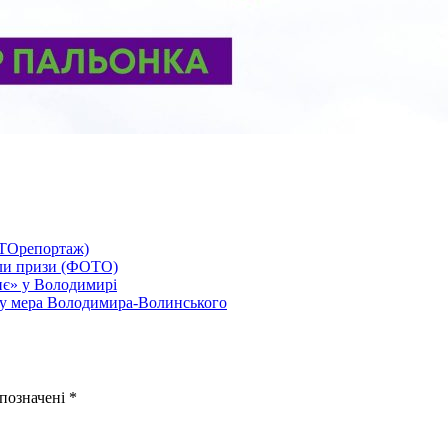
ОТОрепортаж)
али призи (ФОТО)
нє» у Володимирі
аду мера Володимира-Волинського
 позначені
*