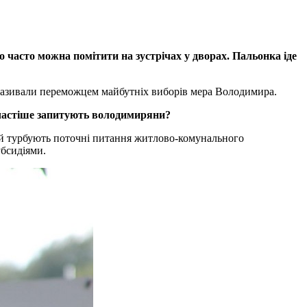
о часто можна помітити на зустрічах у дворах. Пальонка іде
 називали переможцем майбутніх виборів мера Володимира.
йчастіше запитують володимиряни?
ей турбують поточні питання житлово-комунального
убсидіями.