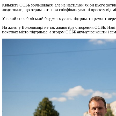
Кількість ОСББ збільшилася, але не настільки як би цього хоті
люди знали, що отримають при співфінансуванні проекту від міс
У такий спосіб міський бюджет мусить підтримати ремонт мереж
На жаль, у Володимирі не так жваво йде створення ОСББ. Навіт
початках місто підтримає, а згодом ОСББ акумулює кошти і сам