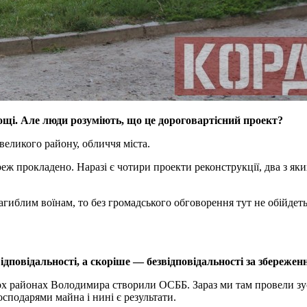
ощі. Але люди розуміють, що це дороговартісний проект?
великого району, обличчя міста.
реж прокладено. Наразі є чотири проекти реконструкції, два з я
иблим воїнам, то без громадського обговорення тут не обійдетьс
дповідальності, а скоріше — безвідповідальності за збереже
кох районах Володимира створили ОСББ. Зараз ми там провели зус
сподарями майна і нині є результати.