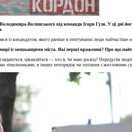
Володимира-Волинського від команди Ігоря Гузя. У ці дні йог
а.
вся із кандидатом, якого раніше в опитуванні люди найчастіше
димирі із мешканцями міста. Які перші враження? Про що на
лядаються, цікавляться — хто я, чи маю досвід? Передусім люд
овими лічильниками, в інших непорядок чи питання з житловими с