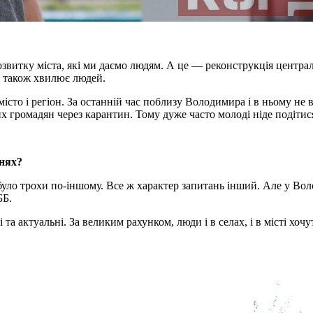
звитку міста, які ми даємо людям. А це — реконструкція централ
 також хвилює людей.
істо і регіон. За останній час поблизу Володимира і в ньому не 
громадян через карантин. Тому дуже часто молоді ніде подітися
ннях?
було трохи по-іншому. Все ж характер запитань інший. Але у Вол
ББ.
а актуальні. За великим рахунком, люди і в селах, і в місті хоч