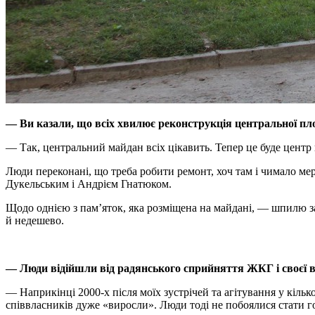
— Ви казали, що всіх хвилює реконструкція центральної пл
— Так, центральний майдан всіх цікавить. Тепер це буде центр 
Люди переконані, що треба робити ремонт, хоч там і чимало ме
Дукельським і Андрієм Гнатюком.
Щодо однією з пам’яток, яка розміщена на майдані, — шпилю заг
й недешево.
— Люди відійшли від радянського сприйняття ЖКГ і своєї ві
— Наприкінці 2000-х після моїх зустрічей та агітування у кіль
співвласників дуже «виросли». Люди тоді не побоялися стати го