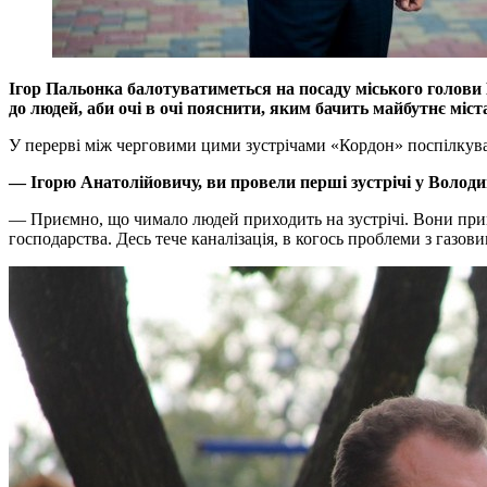
Ігор Пальонка балотуватиметься на посаду міського голови 
до людей, аби очі в очі пояснити, яким бачить майбутнє міст
У перерві між черговими цими зустрічами «Кордон» поспілкува
— Ігорю Анатолійовичу, ви провели перші зустрічі у Воло
— Приємно, що чимало людей приходить на зустрічі. Вони приг
господарства. Десь тече каналізація, в когось проблеми з газ