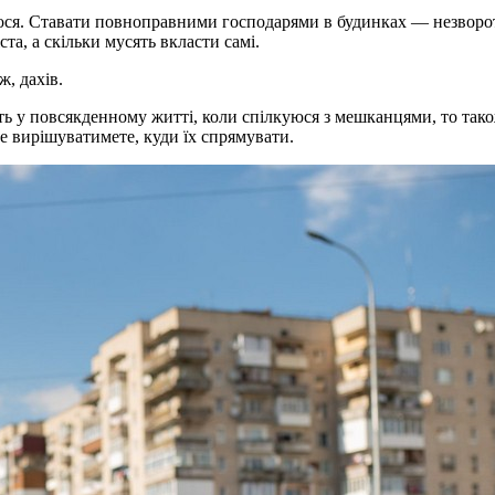
лося. Ставати повноправними господарями в будинках — незворотні
та, а скільки мусять вкласти самі.
, дахів.
ь у повсякденному житті, коли спілкуюся з мешканцями, то тако
е вирішуватимете, куди їх спрямувати.