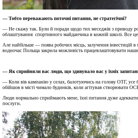
— Тобто переважають поточні питання, не стратегічні?
— Не скажу так. Були й поради щодо тих меседжів з приводу ро
облаштування спортивного майданчика в кожній школі. Все це
Але найбільше — поява робочих місць, залучення інвестицій в м
водночас Польща закрила можливість працевлаштовувати наших 
— Як сприйняли вас люди, що здивувало вас у їхніх запита
— Коли вів кампанію у селах, балотуючись на голову ОТГ, усе 
обійшов в місті чимало будинків, коли агітував створювати ОС
Люди нормально сприймають мене, їхні питання дуже адекватні т
послуги.