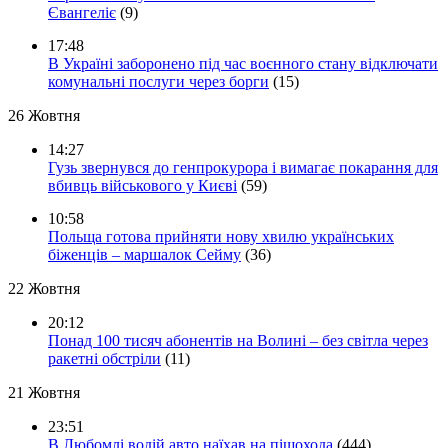
Євангеліє
(9)
17:48
В Україні заборонено під час воєнного стану відключати
комунальні послуги через борги
(15)
26 Жовтня
14:27
Гузь звернувся до генпрокурора і вимагає покарання для
вбивць військового у Києві
(59)
10:58
Польща готова прийняти нову хвилю українських
біженців – маршалок Сейму
(36)
22 Жовтня
20:12
Понад 100 тисяч абонентів на Волині – без світла через
ракетні обстріли
(11)
21 Жовтня
23:51
В Любомлі водій авто наїхав на пішохода
(444)