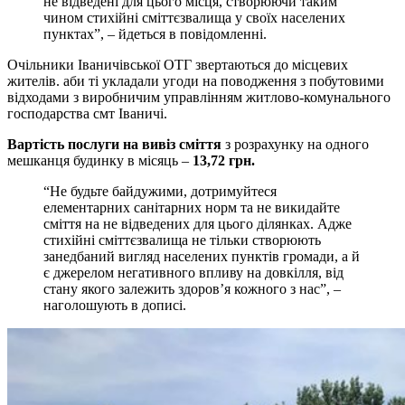
не відведені для цього місця, створюючи таким
чином стихійні сміттєзвалища у своїх населених
пунктах”, – йдеться в повідомленні.
Очільники Іваничівської ОТГ звертаються до місцевих
жителів. аби ті укладали угоди на поводження з побутовими
відходами з виробничим управлінням житлово-комунального
господарства смт Іваничі.
Вартість послуги на вивіз сміття
з розрахунку на одного
мешканця будинку в місяць –
13,72 грн.
“Не будьте байдужими, дотримуйтеся
елементарних санітарних норм та не викидайте
сміття на не відведених для цього ділянках. Адже
стихійні сміттєзвалища не тільки створюють
занедбаний вигляд населених пунктів громади, а й
є джерелом негативного впливу на довкілля, від
стану якого залежить здоров’я кожного з нас”, –
наголошують в дописі.