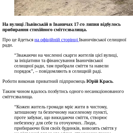
На вулиці Львівській в Іваничах
17-го липня відбулось
прибирання стихійного сміттєзвалища.
Про це йдеться
на офіційній сторінці
Іваничівської селищної
ради.
“Зважаючи на численні скарги жителів цієї вулиці,
за ініціативи та фінансування Іваничівської
селищної ради, там прибрали сміття та навели
порядок”, – повідомляють в селищній раді.
Роботи виконав приватний підприємець
Юрій Крась
.
Таким чином вдалось позбутись одного несанкціонованого
сміттєзвалища.
“Кожен житель громади мріє жити в чистому,
затишному та безпечному населеному пункті,
проте забуває, що викидаючи сміття, створює
небезпеку для себе та оточуючих. Люди,
прибираючи біля своїх будинків, вивозять сміття у