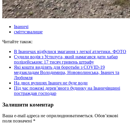
Іваничі
сміттєзвалище
Читайте також:
В Іваничах відбулися змагання з легкої атлетики. ФОТО
Судили водія з Устилуга, який намагався дати хабар
поліцейським: 17 тисяч гривень штрафу
Які кошти виділять для боротьби з COVID-19
медзакладам Володимира, Нововолинська, Іванич та
Любомля
На двох вулицях Іванич не буде води
Під час пожежі дерев’яного будинку на Іваничівщині
постраждав господар
Залишити коментар
Ваша e-mail адреса не оприлюднюватиметься.
Обов’язкові
поля позначені
*