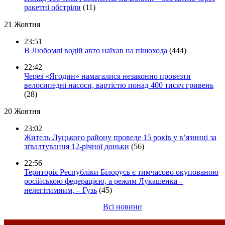
ракетні обстріли
(11)
21 Жовтня
23:51
В Любомлі водій авто наїхав на пішохода
(444)
22:42
Через «Ягодин» намагалися незаконно провезти
велосипедні насоси, вартістю понад 400 тисяч гривень
(28)
20 Жовтня
23:02
Житель Луцького району проведе 15 років у в’язниці за
зґвалтування 12-річної доньки
(56)
22:56
Територія Республіки Білорусь є тимчасово окупованою
російською федерацією, а режим Лукашенка –
нелегітимним, – Гузь
(45)
Всі новини