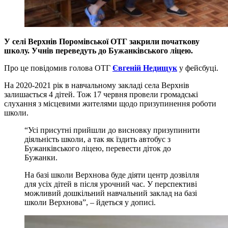
У селі Верхнів Поромівської ОТГ закрили початкову
школу. Учнів переведуть до Бужанківського ліцею.
Про це повідомив голова ОТГ
Євгеній Недищук
у фейсбуці.
На 2020-2021 рік в навчальному закладі села Верхнів
залишається 4 дітей. Тож 17 червня провели громадські
слухання з місцевими жителями щодо призупинення роботи
школи.
“Усі присутні прийшли до висновку призупинити
діяльність школи, а так як їздить автобус з
Бужанківського ліцею, перевести діток до
Бужанки.
На базі школи Верхнова буде діяти центр дозвілля
для усіх дітей в після урочний час. У перспективі
можливий дошкільний навчальний заклад на базі
школи Верхнова”, – йдеться у дописі.