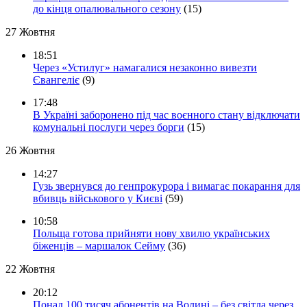
до кінця опалювального сезону
(15)
27 Жовтня
18:51
Через «Устилуг» намагалися незаконно вивезти
Євангеліє
(9)
17:48
В Україні заборонено під час воєнного стану відключати
комунальні послуги через борги
(15)
26 Жовтня
14:27
Гузь звернувся до генпрокурора і вимагає покарання для
вбивць військового у Києві
(59)
10:58
Польща готова прийняти нову хвилю українських
біженців – маршалок Сейму
(36)
22 Жовтня
20:12
Понад 100 тисяч абонентів на Волині – без світла через