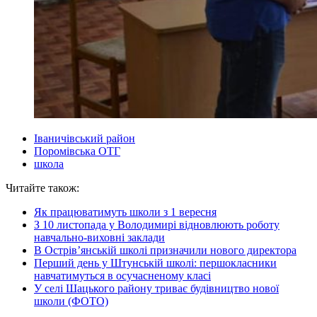
Іваничівський район
Поромівська ОТГ
школа
Читайте також:
Як працюватимуть школи з 1 вересня
З 10 листопада у Володимирі відновлюють роботу
навчально-виховні заклади
В Острів’янській школі призначили нового директора
Перший день у Штунській школі: першокласники
навчатимуться в осучасненому класі
У селі Шацького району триває будівництво нової
школи (ФОТО)