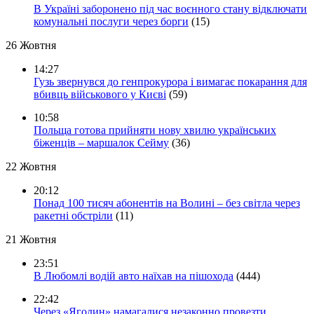
В Україні заборонено під час воєнного стану відключати
комунальні послуги через борги
(15)
26 Жовтня
14:27
Гузь звернувся до генпрокурора і вимагає покарання для
вбивць військового у Києві
(59)
10:58
Польща готова прийняти нову хвилю українських
біженців – маршалок Сейму
(36)
22 Жовтня
20:12
Понад 100 тисяч абонентів на Волині – без світла через
ракетні обстріли
(11)
21 Жовтня
23:51
В Любомлі водій авто наїхав на пішохода
(444)
22:42
Через «Ягодин» намагалися незаконно провезти