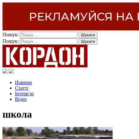
Пошук:
Пошук:
Новини
Статті
Інтерв’ю
Відео
школа