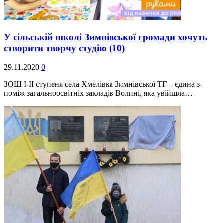
У сільській школі Зимнівської громади хочуть
створити творчу студію
(10)
29.11.2020
0
ЗОШ І-ІІ ступеня села Хмелівка Зимнівської ТГ – єдина з-
поміж загальноосвітніх закладів Волині, яка увійшла…