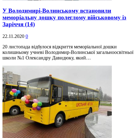
У Володимирі-Волинському встановили
меморіальну дошку полеглому військовому із
Заріччя
(14)
22.11.2020
0
20 листопада відбулося відкриття меморіальної дошки
колишньому учневі Володимир-Волинської загальноосвітньої
школи №1 Олександру Давидюку, який…