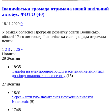
Іваничівська громада отримала новий шкільний
автобус. ФОТО
(40)
18.11.2020
0
У рамках обласної Програми розвитку освіти Волинської
області 17-го листопада Іваничівська селищна рада отримала
новий…
1
2
3
…
26
»
Новини
29 Жовтня
18:35
Тарифи на електроенергію для населення не зміняться
до кінця опалювального сезону
(15)
27 Жовтня
18:51
Через «Устилуг» намагалися незаконно вивезти
Євангеліє
(9)
17:48