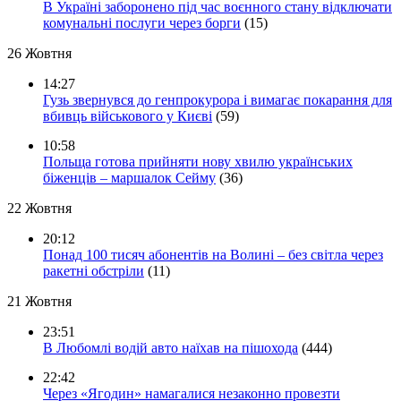
В Україні заборонено під час воєнного стану відключати
комунальні послуги через борги
(15)
26 Жовтня
14:27
Гузь звернувся до генпрокурора і вимагає покарання для
вбивць військового у Києві
(59)
10:58
Польща готова прийняти нову хвилю українських
біженців – маршалок Сейму
(36)
22 Жовтня
20:12
Понад 100 тисяч абонентів на Волині – без світла через
ракетні обстріли
(11)
21 Жовтня
23:51
В Любомлі водій авто наїхав на пішохода
(444)
22:42
Через «Ягодин» намагалися незаконно провезти