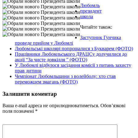
Любомль
президент
школа
Читайте також:
Заступник Гунчика
проведе прийом у Любомлі
Любомльські школярі попрощалися з Букварем (ФОТО)
Працівники Любомльського ДРАЦСу долучилися до
акції “За чисте довкілля ” (ФОТО)
У Любомлі відбулося засідання комісії з питань захисту
прав дитини
Чемпіонат Любомльщини з волейболу: хто став
переможцем змагань (ФОТО)
Залишити коментар
Ваша e-mail адреса не оприлюднюватиметься.
Обов’язкові
поля позначені
*