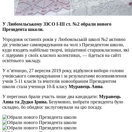
У Любомльському ЗЗСО І-ІІІ ст. №2 обрали нового
Президента школи.
Упродовж останніх років у Любомльській школі №2 активно
діє учнівське самоврядування на чолі з Президентом школи,
куди входять найбільш творчі, ініціативні старшокласники, які
є лідерами у своїх класних колективах, — йдеться на сайті
освітнього закладу.
У п’ятницю, 27 вересня 2019 року, відбулися вибори голови
учнівського самоврядування і за результатами волевиявлення
учнів 5-11 класів та вчителів новообраним Президентом
школи стала учениця 10-Б класу
Муравець Анна
.
У перегонах брали участь лише два кандидати:
Муравець
Анна та Дудко Ірина.
Безумовно, вибрати президента було
складно, бо обидвоє заслуговували на цю посаду.