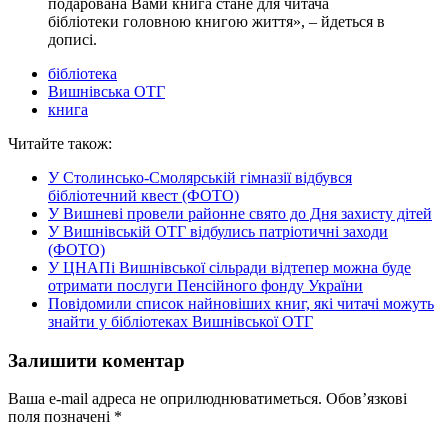
подарована Вами книга стане для читача
бібліотеки головною книгою життя», – йдеться в
дописі.
бібліотека
Вишнівська ОТГ
книга
Читайте також:
У Столинсько-Смолярській гімназії відбувся
бібліотечний квест (ФОТО)
У Вишневі провели районне свято до Дня захисту дітей
У Вишнівській ОТГ відбулись патріотичні заходи
(ФОТО)
У ЦНАПі Вишнівської сільради відтепер можна буде
отримати послуги Пенсійного фонду України
Повідомили список найновіших книг, які читачі можуть
знайти у бібліотеках Вишнівської ОТГ
Залишити коментар
Ваша e-mail адреса не оприлюднюватиметься.
Обов’язкові
поля позначені
*