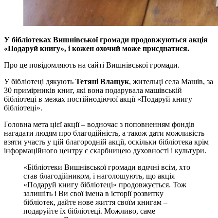
У бібліотеках Вишнівської громади продовжуються акція
«Подаруй книгу», і кожен охочий може приєднатися.
Про це повідомляють на сайті Вишнівської громади.
У бібліотеці дякують
Тетяні Влащук
, жительці села Машів, за
30 примірників книг, які вона подарувала машівській
бібліотеці в межах постійнодіючої акції «Подаруй книгу
бібліотеці».
Головна мета цієї акції – водночас з поповненням фондів
нагадати людям про благодійність, а також дати можливість
взяти участь у цій благородній акції, оскільки бібліотека крім
інформаційного центру є скарбницею духовності і культури.
«Бібліотеки Вишнівської громади вдячні всім, хто
став благодійником, і наголошують, що акція
«Подаруй книгу бібліотеці» продовжується. Тож
залишіть і Ви свої імена в історії розвитку
бібліотек, дайте нове життя своїм книгам –
подаруйте їх бібліотеці. Можливо, саме