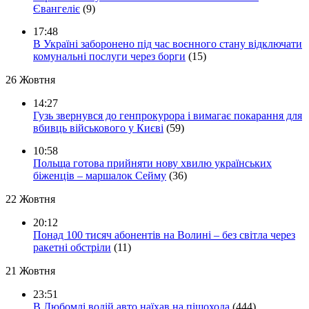
Євангеліє
(9)
17:48
В Україні заборонено під час воєнного стану відключати
комунальні послуги через борги
(15)
26 Жовтня
14:27
Гузь звернувся до генпрокурора і вимагає покарання для
вбивць військового у Києві
(59)
10:58
Польща готова прийняти нову хвилю українських
біженців – маршалок Сейму
(36)
22 Жовтня
20:12
Понад 100 тисяч абонентів на Волині – без світла через
ракетні обстріли
(11)
21 Жовтня
23:51
В Любомлі водій авто наїхав на пішохода
(444)