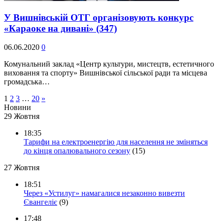
У Вишнівській ОТГ організовують конкурс
«Караоке на дивані»
(347)
06.06.2020
0
Комунальний заклад «Центр культури, мистецтв, естетичного
виховання та спорту» Вишнівської сільської ради та місцева
громадська…
1
2
3
…
20
»
Новини
29 Жовтня
18:35
Тарифи на електроенергію для населення не зміняться
до кінця опалювального сезону
(15)
27 Жовтня
18:51
Через «Устилуг» намагалися незаконно вивезти
Євангеліє
(9)
17:48