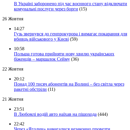
В Україні заборонено під час воєнного стану відключати
комунальні послуги через борги
(15)
26 Жовтня
14:27
Гузь звернувся до генпрокурора і вимагає покарання для
вбивць військового у Києві
(59)
10:58
Польща готова прийняти нову хвилю українських
біженців – маршалок Сейму
(36)
22 Жовтня
20:12
Понад 100 тисяч абонентів на Волині – без світла через
ракетні обстріли
(11)
21 Жовтня
23:51
В Любомлі водій авто наїхав на пішохода
(444)
22:42
Через «Ягодин» намагалися незаконно провезти