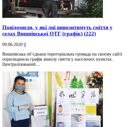
Повідомили, у які дні вивозитимуть сміття у
селах Вишнівської ОТГ (графік)
(222)
09.06.2020
0
Вишнівська об’єднана територіальна громада на своєму сайті
оприлюднила графік вивозу сміття у населених пунктах.
Централізований…