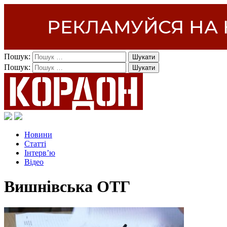
Пошук:
Пошук:
Новини
Статті
Інтерв’ю
Відео
Вишнівська ОТГ