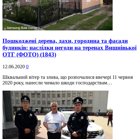
Пошкоджені дерева, дахи, городина та фасади
будинків: наслідки негоди на теренах Вишнівької
ОТГ (ФОТО)
(1843)
12.06.2020
0
Шквальний вітер та злива, що розпочалися ввечері 11 червня
2020 року, нанесли чимало шкоди господарствам…