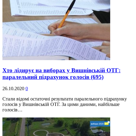
Хто лідирує на виборах у Вишнівській ОТГ:
паралельний підрахунок голосів
(695)
26.10.2020
0
Стали відомі остаточні результати паралельного підрахунку
голосів у Вишнівській ОТГ. За цими даними, найбільше
голосів…