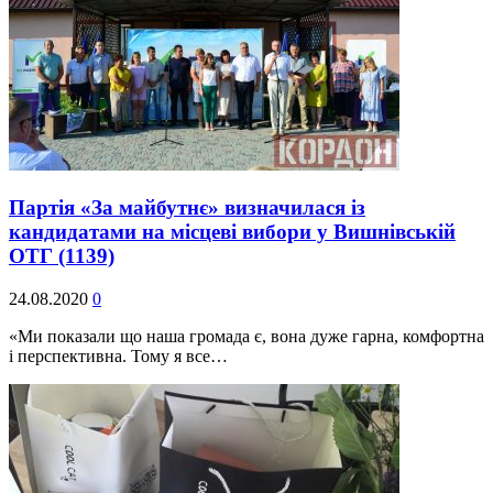
Партія «За майбутнє» визначилася із
кандидатами на місцеві вибори у Вишнівській
ОТГ
(1139)
24.08.2020
0
«Ми показали що наша громада є, вона дуже гарна, комфортна
і перспективна. Тому я все…