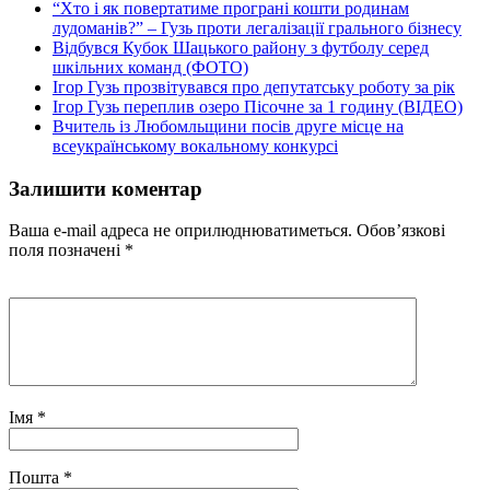
“Хто і як повертатиме програні кошти родинам
лудоманів?” – Гузь проти легалізації грального бізнесу
Відбувся Кубок Шацького району з футболу серед
шкільних команд (ФОТО)
Ігор Гузь прозвітувався про депутатську роботу за рік
Ігор Гузь переплив озеро Пісочне за 1 годину (ВІДЕО)
Вчитель із Любомльщини посів друге місце на
всеукраїнському вокальному конкурсі
Залишити коментар
Ваша e-mail адреса не оприлюднюватиметься.
Обов’язкові
поля позначені
*
Імя
*
Пошта
*