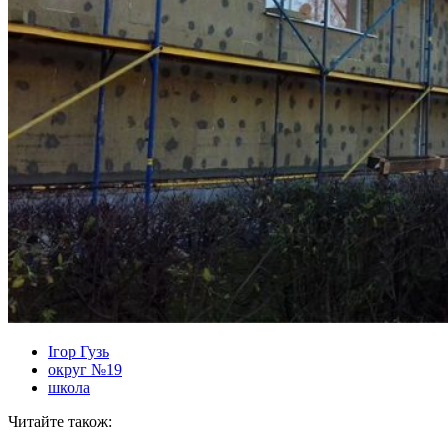
Ігор Гузь
округ №19
школа
Читайте також: