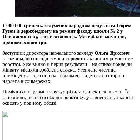
1 000 000 гривень, залучених народним депутатом Ігорем
Гузем із держбюджету на ремонт фасаду школи № 2 у
Нововолинську, – вже освоюють. Матеріали закупили,
працюють майстри.
Заступник директора навчального закладу
Ольга Зіркевич
зазначила, що погодні умови сприяють активним ремонтним
роботам. Уже видно й перші результати – на стінах поклеїли
мінвату, місцями зроблена стяжка. Утеплена частина
приміщення – це спортзал і їдальня, – йдеться на сторінці
нардепа в соцмережах.
Помічники парламентаря зустрілися з дирекцією школи. Їх
запевнили, що всі необхідні роботи будуть виконані, а кошти
освоять у повному обсязі.