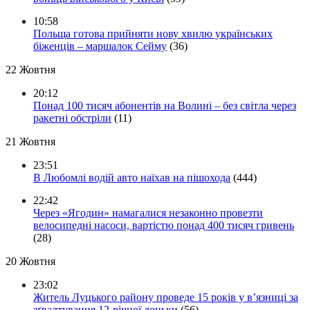
10:58
Польща готова прийняти нову хвилю українських
біженців – маршалок Сейму
(36)
22 Жовтня
20:12
Понад 100 тисяч абонентів на Волині – без світла через
ракетні обстріли
(11)
21 Жовтня
23:51
В Любомлі водій авто наїхав на пішохода
(444)
22:42
Через «Ягодин» намагалися незаконно провезти
велосипедні насоси, вартістю понад 400 тисяч гривень
(28)
20 Жовтня
23:02
Житель Луцького району проведе 15 років у в’язниці за
зґвалтування 12-річної доньки
(56)