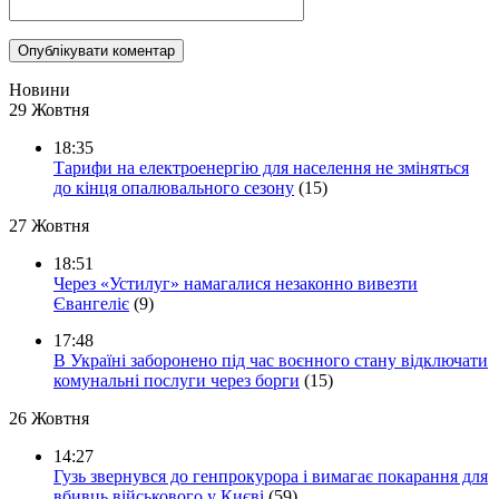
Новини
29 Жовтня
18:35
Тарифи на електроенергію для населення не зміняться
до кінця опалювального сезону
(15)
27 Жовтня
18:51
Через «Устилуг» намагалися незаконно вивезти
Євангеліє
(9)
17:48
В Україні заборонено під час воєнного стану відключати
комунальні послуги через борги
(15)
26 Жовтня
14:27
Гузь звернувся до генпрокурора і вимагає покарання для
вбивць військового у Києві
(59)