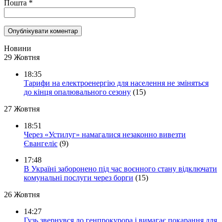
Пошта
*
Новини
29 Жовтня
18:35
Тарифи на електроенергію для населення не зміняться
до кінця опалювального сезону
(15)
27 Жовтня
18:51
Через «Устилуг» намагалися незаконно вивезти
Євангеліє
(9)
17:48
В Україні заборонено під час воєнного стану відключати
комунальні послуги через борги
(15)
26 Жовтня
14:27
Гузь звернувся до генпрокурора і вимагає покарання для