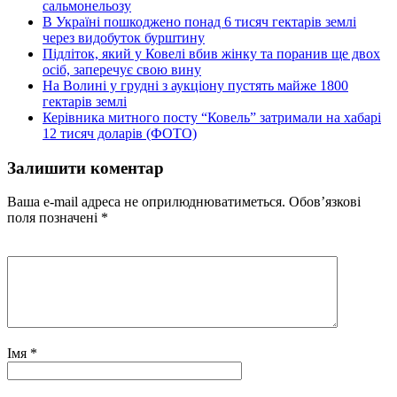
сальмонельозу
В Україні пошкоджено понад 6 тисяч гектарів землі
через видобуток бурштину
Підліток, який у Ковелі вбив жінку та поранив ще двох
осіб, заперечує свою вину
На Волині у грудні з аукціону пустять майже 1800
гектарів землі
Керівника митного посту “Ковель” затримали на хабарі
12 тисяч доларів (ФОТО)
Залишити коментар
Ваша e-mail адреса не оприлюднюватиметься.
Обов’язкові
поля позначені
*
Імя
*