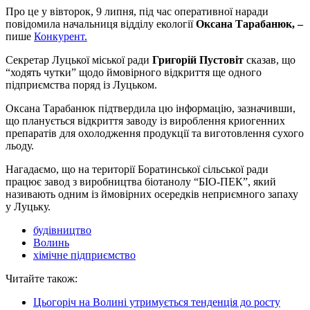
Про це у вівторок, 9 липня, під час оперативної наради
повідомила начальниця відділу екології
Оксана Тарабанюк, –
пише
Конкурент.
Секретар Луцької міської ради
Григорій Пустовіт
сказав, що
“ходять чутки” щодо ймовірного відкриття ще одного
підприємства поряд із Луцьком.
Оксана Тарабанюк підтвердила цю інформацію, зазначивши,
що планується відкриття заводу із вироблення криогенних
препаратів для охолодження продукції та виготовлення сухого
льоду.
Нагадаємо, що на території Боратинської сільської ради
працює завод з виробництва біотанолу “БІО-ПЕК”, який
називають одним із ймовірних осередків неприємного запаху
у Луцьку.
будівництво
Волинь
хімічне підприємство
Читайте також:
Цьогоріч на Волині утримується тенденція до росту