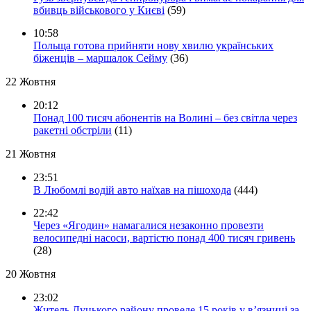
вбивць військового у Києві
(59)
10:58
Польща готова прийняти нову хвилю українських
біженців – маршалок Сейму
(36)
22 Жовтня
20:12
Понад 100 тисяч абонентів на Волині – без світла через
ракетні обстріли
(11)
21 Жовтня
23:51
В Любомлі водій авто наїхав на пішохода
(444)
22:42
Через «Ягодин» намагалися незаконно провезти
велосипедні насоси, вартістю понад 400 тисяч гривень
(28)
20 Жовтня
23:02
Житель Луцького району проведе 15 років у в’язниці за