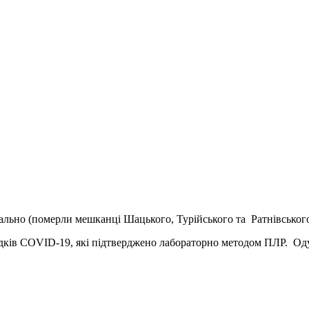
ально (померли мешканці Шацького, Турійського та Ратнівського
падків COVID-19, які підтверджено лабораторно методом ПЛР. Од