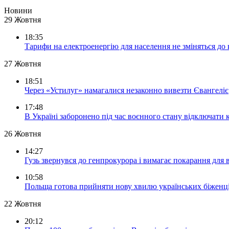
Новини
29 Жовтня
18:35
Тарифи на електроенергію для населення не зміняться до
27 Жовтня
18:51
Через «Устилуг» намагалися незаконно вивезти Євангеліє
17:48
В Україні заборонено під час воєнного стану відключати 
26 Жовтня
14:27
Гузь звернувся до генпрокурора і вимагає покарання для 
10:58
Польща готова прийняти нову хвилю українських біженц
22 Жовтня
20:12