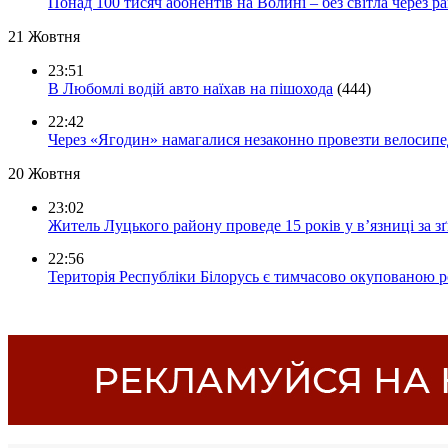
Понад 100 тисяч абонентів на Волині – без світла через ра
21 Жовтня
23:51
В Любомлі водій авто наїхав на пішохода
(444)
22:42
Через «Ягодин» намагалися незаконно провезти велосипед
20 Жовтня
23:02
Житель Луцького району проведе 15 років у в’язниці за з
22:56
Територія Республіки Білорусь є тимчасово окупованою р