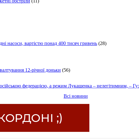
кетні обстріли
(11)
ні насоси, вартістю понад 400 тисяч гривень
(28)
ґвалтування 12-річної доньки
(56)
осійською федерацією, а режим Лукашенка – нелегітимним, – Гу
Всі новини