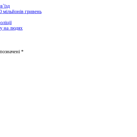
в`їзд
0 мільйонів гривень
оліції
у на людях
 позначені
*