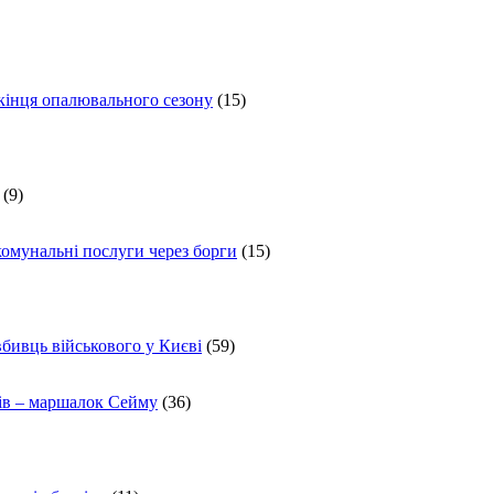
 кінця опалювального сезону
(15)
(9)
комунальні послуги через борги
(15)
вбивць військового у Києві
(59)
ів – маршалок Сейму
(36)