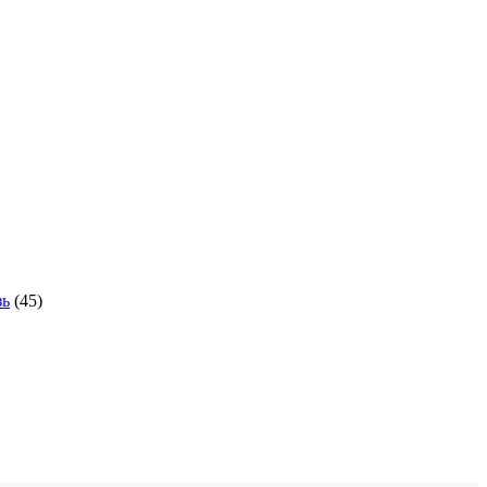
зь
(45)