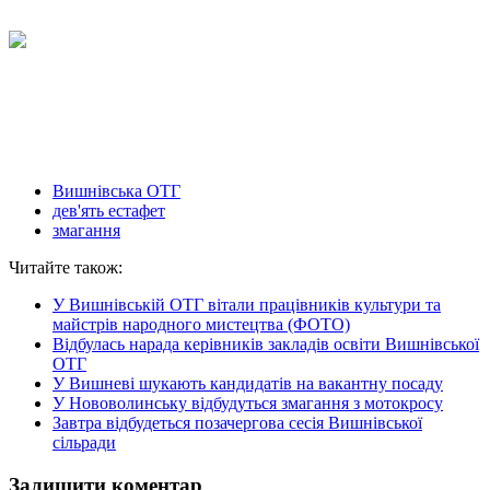
Вишнівська ОТГ
дев'ять естафет
змагання
Читайте також:
У Вишнівській ОТГ вітали працівників культури та
майстрів народного мистецтва (ФОТО)
Відбулась нарада керівників закладів освіти Вишнівської
ОТГ
У Вишневі шукають кандидатів на вакантну посаду
У Нововолинську відбудуться змагання з мотокросу
Завтра відбудеться позачергова сесія Вишнівської
сільради
Залишити коментар