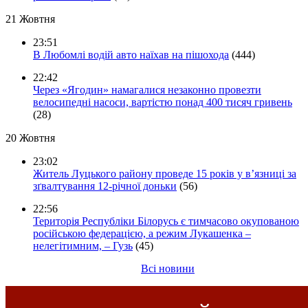
21 Жовтня
23:51
В Любомлі водій авто наїхав на пішохода
(444)
22:42
Через «Ягодин» намагалися незаконно провезти
велосипедні насоси, вартістю понад 400 тисяч гривень
(28)
20 Жовтня
23:02
Житель Луцького району проведе 15 років у в’язниці за
зґвалтування 12-річної доньки
(56)
22:56
Територія Республіки Білорусь є тимчасово окупованою
російською федерацією, а режим Лукашенка –
нелегітимним, – Гузь
(45)
Всі новини