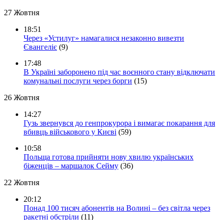
27 Жовтня
18:51
Через «Устилуг» намагалися незаконно вивезти
Євангеліє
(9)
17:48
В Україні заборонено під час воєнного стану відключати
комунальні послуги через борги
(15)
26 Жовтня
14:27
Гузь звернувся до генпрокурора і вимагає покарання для
вбивць військового у Києві
(59)
10:58
Польща готова прийняти нову хвилю українських
біженців – маршалок Сейму
(36)
22 Жовтня
20:12
Понад 100 тисяч абонентів на Волині – без світла через
ракетні обстріли
(11)