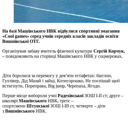
На базі Машівського НВК відбулися спортивні змагання
«Cool games» серед учнів середніх класів закладів освіти
Вишнівської ОТГ.
Організував забаву вчитель фізичної культури
Сергій Корчук,
–
повідомляють на сторінці Машівського НВК у соцмережах.
Діти боролися за перемогу у дев’яти естафетах: біатлон,
Гуллівер, Дід Мазай і зайці, Котигорошко, Не поспішай щоб
встигнути, Переправа, Big jump, Черепаха, Ягоди.
Перше місце вибороли учні
Радехівської
ЗОШ І-ІІ ст; друге –
школярі
Машівського
НВК, третє –
спортсмени
Штунської
ЗОШ І-ІІІ ст, четверте – діти
з
Вишнівського
НВК.