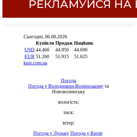
Погода
Погода у
Володимирі-Волинському
та
Нововолинську
вологість:
тиск:
вітер:
Погода у Луцьку
Погода у Києві