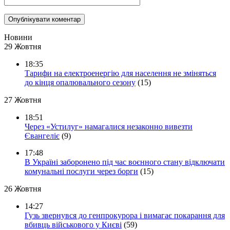
Новини
29 Жовтня
18:35
Тарифи на електроенергію для населення не зміняться
до кінця опалювального сезону
(15)
27 Жовтня
18:51
Через «Устилуг» намагалися незаконно вивезти
Євангеліє
(9)
17:48
В Україні заборонено під час воєнного стану відключати
комунальні послуги через борги
(15)
26 Жовтня
14:27
Гузь звернувся до генпрокурора і вимагає покарання для
вбивць військового у Києві
(59)