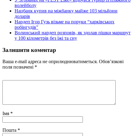
волейболу
Нацбанк купив на міжбанку майже 103 мільйони
доларів
Нардеп Ігор Гузь візьме на поруки “харківських
робінгудів”
Волинський нардеп розповів, як здолав пішки маршрут
у 100 кілометрів без їжі та сну
Залишити коментар
Ваша e-mail адреса не оприлюднюватиметься.
Обов’язкові
поля позначені
*
Імя
*
Пошта
*