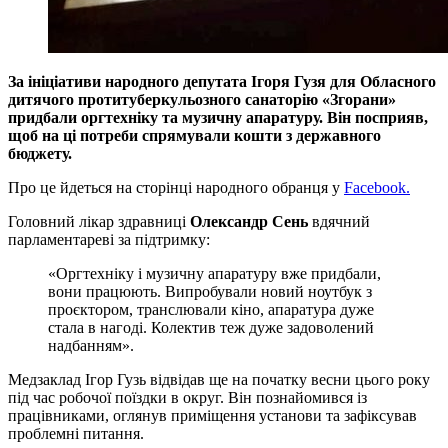
За ініціативи народного депутата Ігоря Гузя для Обласного
дитячого протитуберкульозного санаторію «Згорани»
придбали оргтехніку та музичну апаратуру. Він посприяв,
щоб на ці потреби спрямували кошти з державного
бюджету.
Про це йдеться на сторінці народного обранця у
Facebook.
Головний лікар здравниці
Олександр Сень
вдячний
парламентареві за підтримку:
«Оргтехніку і музичну апаратуру вже придбали,
вони працюють. Випробували новий ноутбук з
проєктором, транслювали кіно, апаратура дуже
стала в нагоді. Колектив теж дуже задоволений
надб
анням».
Медзаклад Ігор Гузь відвідав ще на початку весни цього року
під час робочої поїздки в округ. Він познайомився із
працівниками, оглянув приміщення установи та зафіксував
проблемні питання.