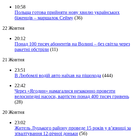
10:58
Польща готова прийняти нову хвилю українських
біженців – маршалок Сейму
(36)
22 Жовтня
20:12
Понад 100 тисяч абонентів на Волині – без світла через
ракетні обстріли
(11)
21 Жовтня
23:51
В Любомлі водій авто наїхав на пішохода
(444)
22:42
Через «Ягодин» намагалися незаконно провезти
велосипедні насоси, вартістю понад 400 тисяч гривень
(28)
20 Жовтня
23:02
Житель Луцького району проведе 15 років у в’язниці за
зґвалтування 12-річної доньки
(56)