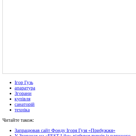
Ігор Гузь
апаратура
Згорани
купівля
санаторій
техніка
Читайте також:
Запрацював сайт Фонду Ігоря Гузя «Прибужжя»
У Згоранах на «FEST Like» відбувся турнір із пляжного