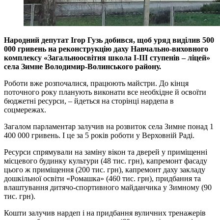
Народний депутат Ігор Гузь добився, щоб уряд виділив 500
000 гривень на реконструкцію даху Навчально-виховного
комплексу «Загальноосвітня школа І-ІІІ ступенів – ліцей»
села Зимне Володимир-Волинського району.
Роботи вже розпочалися, працюють майстри. До кінця
поточного року планують виконати все необхідне й освоїти
бюджетні ресурси, – йдеться на сторінці нардепа в
соцмережах.
Загалом парламентар залучив на розвиток села Зимне понад 1
400 000 гривень. І це за 5 років роботи у Верховній Раді.
Ресурси спрямували на заміну
вікон та дверей у приміщенні
місцевого будинку культури (48 тис. грн), капремонт фасаду
цього ж приміщення (200 тис. грн), капремонт даху закладу
дошкільної освіти «Ромашка» (460 тис. грн), придбання та
влаштування дитячо-спортивного майданчика у Зимному (90
тис. грн).
Кошти залучив нардеп і на придбання вуличних тренажерів