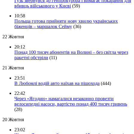
Гузь звернувся до генпрокурора і вимагає покарання для
вбивць військового у Києві
(59)
10:58
Польща готова прийняти нову хвилю українських
біженців – маршалок Сейму
(36)
22 Жовтня
20:12
Понад 100 тисяч абонентів на Волині – без світла через
ракетні обстріли
(11)
21 Жовтня
23:51
В Любомлі водій авто наїхав на пішохода
(444)
22:42
Через «Ягодин» намагалися незаконно провезти
велосипедні насоси, вартістю понад 400 тисяч гривень
(28)
20 Жовтня
23:02