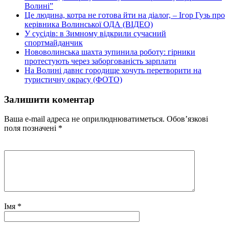
Волині”
Це людина, котра не готова йти на діалог, – Ігор Гузь про
керівника Волинської ОДА (ВІДЕО)
У сусідів: в Зимному відкрили сучасний
спортмайданчик
Нововолинська шахта зупинила роботу: гірники
протестують через заборгованість зарплати
На Волині давнє городище хочуть перетворити на
туристичну окрасу (ФОТО)
Залишити коментар
Ваша e-mail адреса не оприлюднюватиметься.
Обов’язкові
поля позначені
*
Імя
*