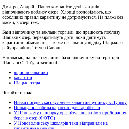
Дмитро, Андрій і Павло компанією декілька днів
відпочивають поблизу озера. Хлопці розповідають, що
особливих правил карантину не дотримуються. На пляжі без
маски, в озері теж.
Бази відпочинку та заклади торгівлі, що працюють поблизу
Шацьких озер, перевірятимуть доти, доки діятимуть
карантинні обмеження, – каже начальниця відділу Шацького
райуправління Тетяна Савош.
Нагадаємо, на початку липня бази відпочинку на території
Шацької ОТГ були зачинені.
відпочивальники
карантин
Шацькі озера
Читайте також:
Низка поїздів скасовує через карантин зупинку в Луцьку
Польща послабила карантин для заробітчан
У Шацькому нацпарку організували акцію з прибирання
берегів озер (ФОТО)
У Нововолинську школярів таки відправили на
карантинні канікули