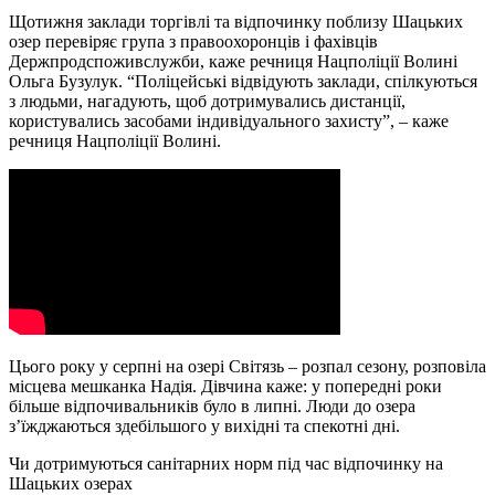
Щотижня заклади торгівлі та відпочинку поблизу Шацьких
озер перевіряє група з правоохоронців і фахівців
Держпродспоживслужби, каже речниця Нацполіції Волині
Ольга Бузулук. “Поліцейські відвідують заклади, спілкуються
з людьми, нагадують, щоб дотримувались дистанції,
користувались засобами індивідуального захисту”, – каже
речниця Нацполіції Волині.
Цього року у серпні на озері Світязь – розпал сезону, розповіла
місцева мешканка Надія. Дівчина каже: у попередні роки
більше відпочивальників було в липні. Люди до озера
з’їжджаються здебільшого у вихідні та спекотні дні.
Чи дотримуються санітарних норм під час відпочинку на
Шацьких озерах