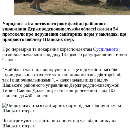
Упродовж літа поточного року фахівці районного
управління Держпродспоживслужби області склали 54
протоколи про порушення санітарних норм у закладах, що
працюють поблизу Шацьких озер.
Про перевірки та покарання кореспондентам
Суспільного
розповіла начальниця відділу Шацького райуправління Тетяна
Савош.
“Найбільш часті правопорушення – це відсутність засобів
індивідуального захисту як працівниками закладів торгівлі,
так і відпочивальниками”, – каже начальниця відділу
Шацького районного управління Держпродспоживслужби
Тетяна Савош. Додає: штрафні санкції невеликі – від 102
гривень до 450 гривень.
Чи дотримуються санітарних норм під час відпочинку на
Шацьких озерах