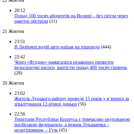
22 Жовтня
20:12
Понад 100 тисяч абонентів на Волині – без світла через
ракетні обстріли
(11)
21 Жовтня
23:51
В Любомлі водій авто наїхав на пішохода
(444)
22:42
Через «Ягодин» намагалися незаконно провезти
велосипедні насоси, вартістю понад 400 тисяч гривень
(28)
20 Жовтня
23:02
Житель Луцького району проведе 15 років у в’язниці за
зґвалтування 12-річної доньки
(56)
22:56
Територія Республіки Білорусь є тимчасово окупованою
російською федерацією, а режим Лукашенка –
нелегітимним, – Гузь
(45)