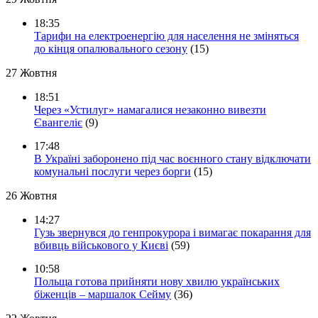
18:35
Тарифи на електроенергію для населення не зміняться
до кінця опалювального сезону
(15)
27 Жовтня
18:51
Через «Устилуг» намагалися незаконно вивезти
Євангеліє
(9)
17:48
В Україні заборонено під час воєнного стану відключати
комунальні послуги через борги
(15)
26 Жовтня
14:27
Гузь звернувся до генпрокурора і вимагає покарання для
вбивць військового у Києві
(59)
10:58
Польща готова прийняти нову хвилю українських
біженців – маршалок Сейму
(36)