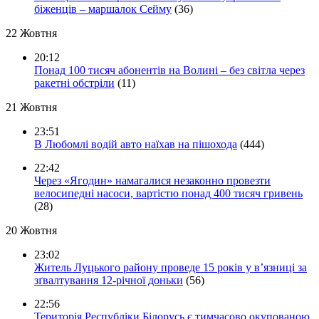
біженців – маршалок Сейму
(36)
22 Жовтня
20:12
Понад 100 тисяч абонентів на Волині – без світла через
ракетні обстріли
(11)
21 Жовтня
23:51
В Любомлі водій авто наїхав на пішохода
(444)
22:42
Через «Ягодин» намагалися незаконно провезти
велосипедні насоси, вартістю понад 400 тисяч гривень
(28)
20 Жовтня
23:02
Житель Луцького району проведе 15 років у в’язниці за
зґвалтування 12-річної доньки
(56)
22:56
Територія Республіки Білорусь є тимчасово окупованою