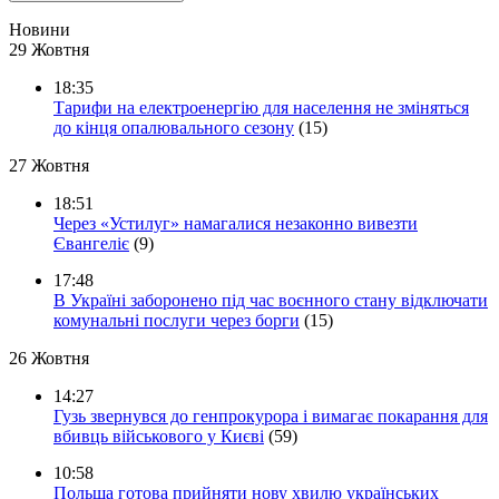
Новини
29 Жовтня
18:35
Тарифи на електроенергію для населення не зміняться
до кінця опалювального сезону
(15)
27 Жовтня
18:51
Через «Устилуг» намагалися незаконно вивезти
Євангеліє
(9)
17:48
В Україні заборонено під час воєнного стану відключати
комунальні послуги через борги
(15)
26 Жовтня
14:27
Гузь звернувся до генпрокурора і вимагає покарання для
вбивць військового у Києві
(59)
10:58
Польща готова прийняти нову хвилю українських