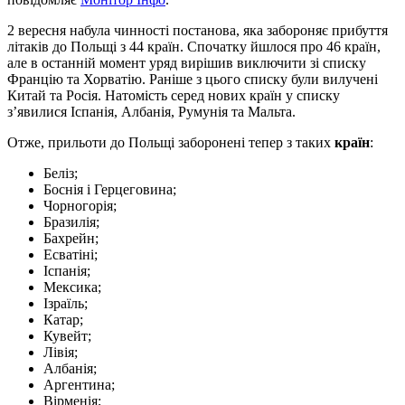
2 вересня набула чинності постанова, яка забороняє прибуття
літаків до Польщі з 44 країн. Спочатку йшлося про 46 країн,
але в останній момент уряд вирішив виключити зі списку
Францію та Хорватію. Раніше з цього списку були вилучені
Китай та Росія. Натомість серед нових країн у списку
з’явилися Іспанія, Албанія, Румунія та Мальта.
Отже, прильоти до Польщі заборонені тепер з таких
країн
:
Беліз;
Боснія і Герцеговина;
Чорногорія;
Бразилія;
Бахрейн;
Есватіні;
Іспанія;
Мексика;
Ізраїль;
Катар;
Кувейт;
Лівія;
Албанія;
Аргентина;
Вірменія;