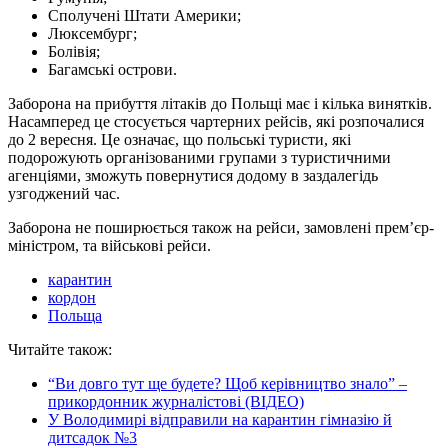
Сполучені Штати Америки;
Люксембург;
Болівія;
Багамські острови.
Заборона на прибуття літаків до Польщі має і кілька винятків.
Насамперед це стосується чартерних рейсів, які розпочалися
до 2 вересня. Це означає, що польські туристи, які
подорожують організованими групами з туристичними
агенціями, зможуть повернутися додому в заздалегідь
узгоджений час.
Заборона не поширюється також на рейси, замовлені прем’єр-
міністром, та військові рейси.
карантин
кордон
Польща
Читайте також:
“Ви довго тут ще будете? Щоб керівництво знало” –
прикордонник журналістові (ВІДЕО)
У Володимирі відправили на карантин гімназію й
дитсадок №3