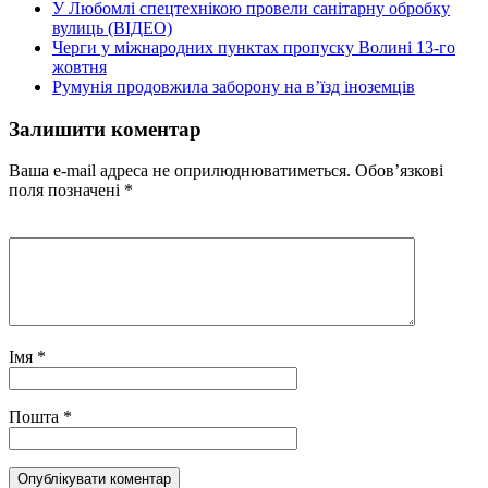
У Любомлі спецтехнікою провели санітарну обробку
вулиць (ВІДЕО)
Черги у міжнародних пунктах пропуску Волині 13-го
жовтня
Румунія продовжила заборону на в’їзд іноземців
Залишити коментар
Ваша e-mail адреса не оприлюднюватиметься.
Обов’язкові
поля позначені
*
Імя
*
Пошта
*