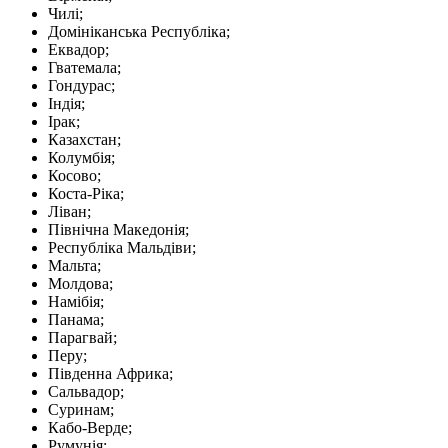
Чилі;
Домініканська Республіка;
Еквадор;
Гватемала;
Гондурас;
Індія;
Ірак;
Казахстан;
Колумбія;
Косово;
Коста-Ріка;
Ліван;
Північна Македонія;
Республіка Мальдіви;
Мальта;
Молдова;
Намібія;
Панама;
Парагвай;
Перу;
Південна Африка;
Сальвадор;
Суринам;
Кабо-Верде;
Румунія;