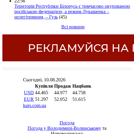
22:56
Територія Республіки Білорусь є тимчасово окупованою
російською федерацією, а режим Лукашенка –
нелегітимним, – Гузь
(45)
Всі новини
Погода
Погода у
Володимирі-Волинському
та
Нововолинську