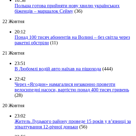
10:58
Польща готова прийняти нову хвилю українських
біженців – маршалок Сейму
(36)
22 Жовтня
20:12
Понад 100 тисяч абонентів на Волині – без світла через
ракетні обстріли
(11)
21 Жовтня
23:51
В Любомлі водій авто наїхав на пішохода
(444)
22:42
Через «Ягодин» намагалися незаконно провезти
велосипедні насоси, вартістю понад 400 тисяч гривень
(28)
20 Жовтня
23:02
Житель Луцького району проведе 15 років у в’язниці за
зґвалтування 12-річної доньки
(56)