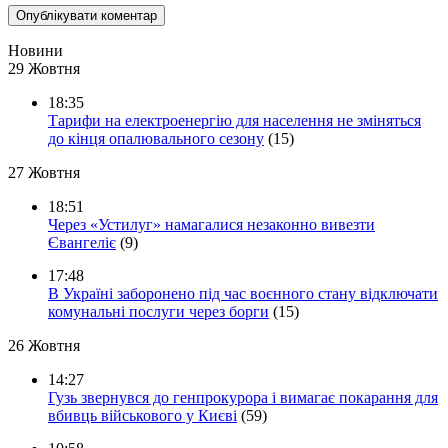
Новини
29 Жовтня
18:35
Тарифи на електроенергію для населення не зміняться
до кінця опалювального сезону
(15)
27 Жовтня
18:51
Через «Устилуг» намагалися незаконно вивезти
Євангеліє
(9)
17:48
В Україні заборонено під час воєнного стану відключати
комунальні послуги через борги
(15)
26 Жовтня
14:27
Гузь звернувся до генпрокурора і вимагає покарання для
вбивць військового у Києві
(59)