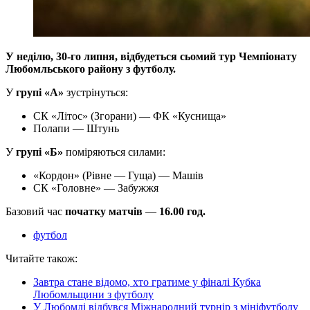
У неділю, 30-го липня, відбудеться сьомий тур Чемпіонату
Любомльського району з футболу.
У
групі «А»
зустрінуться:
СК «Літос» (Згорани) — ФК «Куснища»
Полапи — Штунь
У
групі «Б»
поміряються силами:
«Кордон» (Рівне — Гуща) — Машів
СК «Головне» — Забужжя
Базовий час
початку матчів
—
16.00 год.
футбол
Читайте також:
Завтра стане відомо, хто гратиме у фіналі Кубка
Любомльщини з футболу
У Любомлі відбувся Міжнародний турнір з мініфутболу