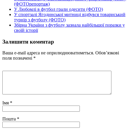
(ФОТОрепортаж)
У Любомлі в футбол грали одесити (ФОТО)
У спортзалі Ягодинської митниці відбувся товариський
турнір з футболу (ФОТО)
Збірна України з футболу зазнала найбільшої поразки у
своїй історії
Залишити коментар
Ваша e-mail адреса не оприлюднюватиметься.
Обов’язкові
поля позначені
*
Імя
*
Пошта
*