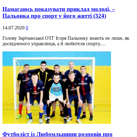
Намагаюсь показувати приклад молоді, –
Пальонка про спорт у його житті
(324)
14.07.2020
0
Голову Зарічанської ОТГ Ігоря Пальонку знають не лише, як
досвідченого управлінця, а й любителя спорту.…
Футболіст із Любомльщини розповів про