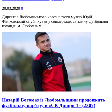
20.03.2020
0
Директор Любомльського краєзнавчого музею Юрій
Фініковський опублікував у соцмережах світлину футбольної
команди м. Любомль у…
Назарій Богомаз із Любомльщини продовжить
футбольну кар’єру в «СК Дніпро-1»
(2307)