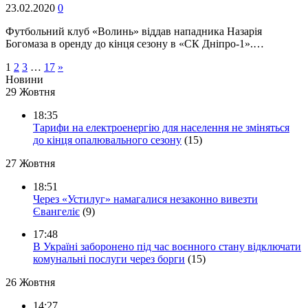
23.02.2020
0
Футбольний клуб «Волинь» віддав нападника Назарія
Богомаза в оренду до кінця сезону в «СК Дніпро-1».…
1
2
3
…
17
»
Новини
29 Жовтня
18:35
Тарифи на електроенергію для населення не зміняться
до кінця опалювального сезону
(15)
27 Жовтня
18:51
Через «Устилуг» намагалися незаконно вивезти
Євангеліє
(9)
17:48
В Україні заборонено під час воєнного стану відключати
комунальні послуги через борги
(15)
26 Жовтня
14:27