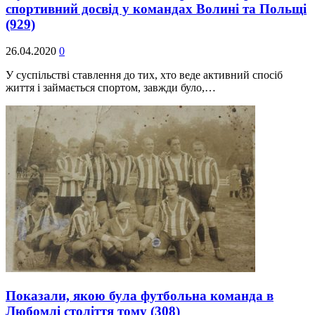
спортивний досвід у командах Волині та Польщі
(929)
26.04.2020
0
У суспільстві ставлення до тих, хто веде активний спосіб
життя і займається спортом, завжди було,…
Показали, якою була футбольна команда в
Любомлі століття тому
(308)