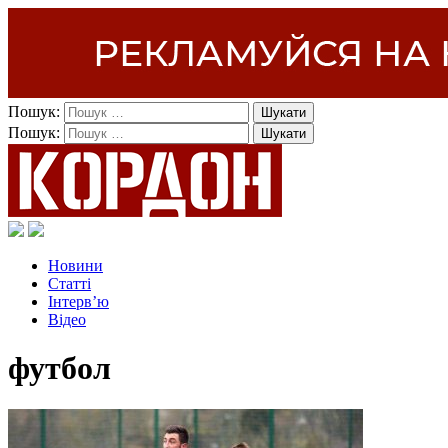
Пошук:
Пошук:
Новини
Статті
Інтерв’ю
Відео
футбол