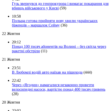
Гузь звернувся до генпрокурора і вимагає покарання для
вбивць військового у Києві
(59)
10:58
Польща готова прийняти нову хвилю українських
біженців – маршалок Сейму
(36)
22 Жовтня
20:12
Понад 100 тисяч абонентів на Волині – без світла через
ракетні обстріли
(11)
21 Жовтня
23:51
В Любомлі водій авто наїхав на пішохода
(444)
22:42
Через «Ягодин» намагалися незаконно провезти
велосипедні насоси, вартістю понад 400 тисяч гривень
(28)
20 Жовтня
23:02