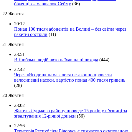
біженців – маршалок Сейму
(36)
22 Жовтня
20:12
Понад 100 тисяч абонентів на Волині – без світла через
ракетні обстріли
(11)
21 Жовтня
23:51
В Любомлі водій авто наїхав на пішохода
(444)
22:42
Через «Ягодин» намагалися незаконно провезти
велосипедні насоси, вартістю понад 400 тисяч гривень
(28)
20 Жовтня
23:02
Житель Луцького району проведе 15 років у в’язниці за
зґвалтування 12-річної доньки
(56)
22:56
Територія Республіки Білорусь є тимчасово окупованою