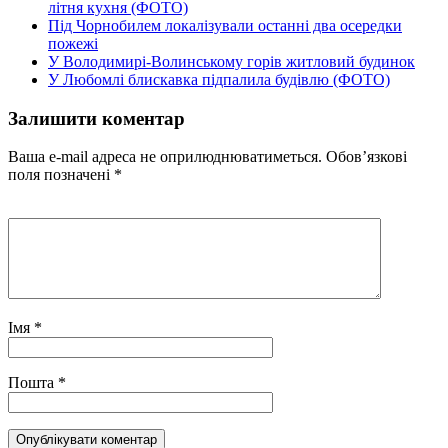
літня кухня (ФОТО)
Під Чорнобилем локалізували останні два осередки
пожежі
У Володимирі-Волинському горів житловий будинок
У Любомлі блискавка підпалила будівлю (ФОТО)
Залишити коментар
Ваша e-mail адреса не оприлюднюватиметься.
Обов’язкові
поля позначені
*
Імя
*
Пошта
*