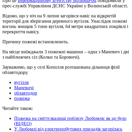
Про це
Інформаційному агентству ВолиньPost
повідомили у
прес-службі Управління ДСНС України у Волинській області.
Відомо, що у ніч на 9 липня загорівся навіс на відкритій
території для зберігання деревного вугілля. Унаслідок пожежі
вогонь знищив 5 тонн вугілля, 64 метри квадратних покрівлі і
перекриття навісу.
Причину пожежі встановлюють.
На місце виїжджали 3 пожежні машини – одна з Маневич і дві
з найближчих сіл (Колки та Боровичі).
Зауважимо, що у селі Копилля розташована дільниця філії
облавтодору.
вугілля
Маневичі
облавтодор
пожежа
Читайте також:
Пожежа на сміттєзвалищі поблизу Любомля: як це було
(ВІДЕО)
У Любомлі від електропобутових приладів загорілась