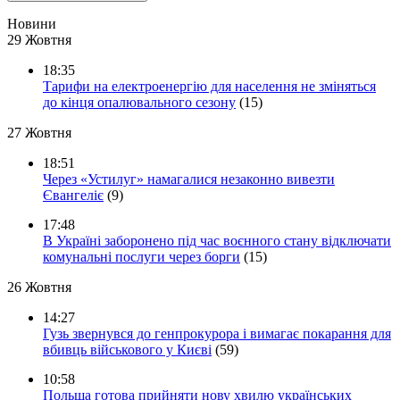
Новини
29 Жовтня
18:35
Тарифи на електроенергію для населення не зміняться
до кінця опалювального сезону
(15)
27 Жовтня
18:51
Через «Устилуг» намагалися незаконно вивезти
Євангеліє
(9)
17:48
В Україні заборонено під час воєнного стану відключати
комунальні послуги через борги
(15)
26 Жовтня
14:27
Гузь звернувся до генпрокурора і вимагає покарання для
вбивць військового у Києві
(59)
10:58
Польща готова прийняти нову хвилю українських