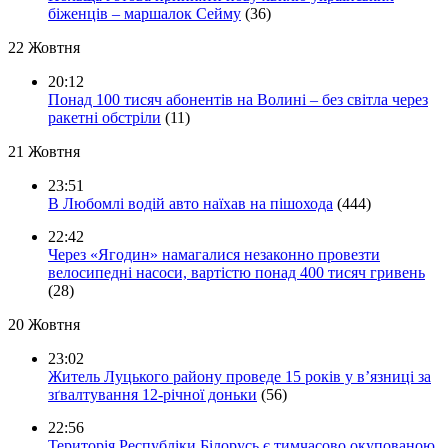
біженців – маршалок Сейму
(36)
22 Жовтня
20:12
Понад 100 тисяч абонентів на Волині – без світла через
ракетні обстріли
(11)
21 Жовтня
23:51
В Любомлі водій авто наїхав на пішохода
(444)
22:42
Через «Ягодин» намагалися незаконно провезти
велосипедні насоси, вартістю понад 400 тисяч гривень
(28)
20 Жовтня
23:02
Житель Луцького району проведе 15 років у в’язниці за
зґвалтування 12-річної доньки
(56)
22:56
Територія Республіки Білорусь є тимчасово окупованою