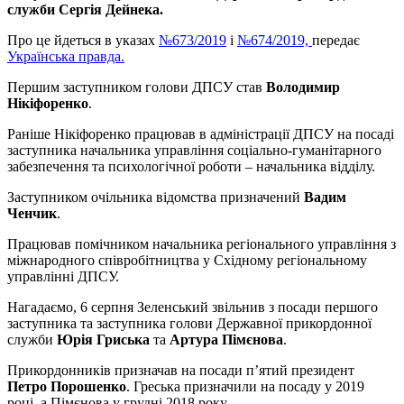
служби Сергія Дейнека.
Про це йдеться в указах
№673/2019
і
№674/2019,
передає
Українська правда.
Першим заступником голови ДПСУ став
Володимир
Нікіфоренко
.
Раніше Нікіфоренко працював в адміністрації ДПСУ на посаді
заступника начальника управління соціально-гуманітарного
забезпечення та психологічної роботи – начальника відділу.
Заступником очільника відомства призначений
Вадим
Ченчик
.
Працював помічником начальника регіонального управління з
міжнародного співробітництва у Східному регіональному
управлінні ДПСУ.
Нагадаємо, 6 серпня Зеленський звільнив з посади першого
заступника та заступника голови Державної прикордонної
служби
Юрія Гриська
та
Артура Пімєнова
.
Прикордонників призначав на посади п’ятий президент
Петро Порошенко
. Греська призначили на посаду у 2019
році, а Пімєнова у грудні 2018 року.