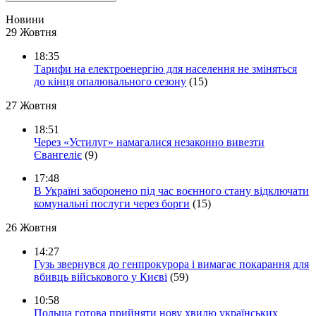
Новини
29 Жовтня
18:35
Тарифи на електроенергію для населення не зміняться
до кінця опалювального сезону
(15)
27 Жовтня
18:51
Через «Устилуг» намагалися незаконно вивезти
Євангеліє
(9)
17:48
В Україні заборонено під час воєнного стану відключати
комунальні послуги через борги
(15)
26 Жовтня
14:27
Гузь звернувся до генпрокурора і вимагає покарання для
вбивць військового у Києві
(59)
10:58
Польща готова прийняти нову хвилю українських