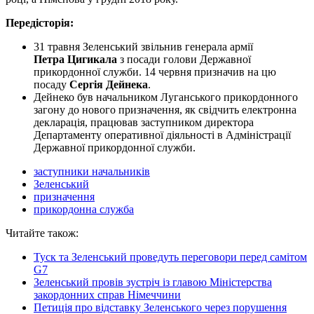
Передісторія:
31 травня Зеленський звільнив генерала армії
Петра Цигикала
з посади голови Державної
прикордонної служби. 14 червня призначив на цю
посаду
Сергія Дейнека
.
Дейнеко був начальником Луганського прикордонного
загону до нового призначення, як свідчить електронна
декларація, працював заступником директора
Департаменту оперативної діяльності в Адміністрації
Державної прикордонної служби.
заступники начальників
Зеленський
призначення
прикордонна служба
Читайте також:
Туск та Зеленський проведуть переговори перед самітом
G7
Зеленський провів зустріч із главою Міністерства
закордонних справ Німеччини
Петиція про відставку Зеленського через порушення