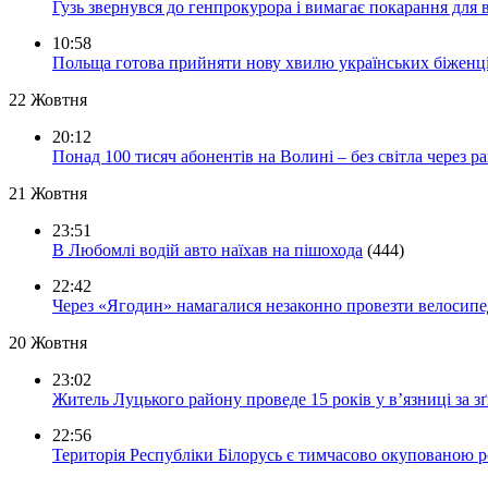
Гузь звернувся до генпрокурора і вимагає покарання для 
10:58
Польща готова прийняти нову хвилю українських біженц
22 Жовтня
20:12
Понад 100 тисяч абонентів на Волині – без світла через ра
21 Жовтня
23:51
В Любомлі водій авто наїхав на пішохода
(444)
22:42
Через «Ягодин» намагалися незаконно провезти велосипед
20 Жовтня
23:02
Житель Луцького району проведе 15 років у в’язниці за з
22:56
Територія Республіки Білорусь є тимчасово окупованою р