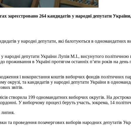
ах зареєстровано 264 кандидатів у народні депутати України,
ндидатів у народні депутати, які балотуються в одномандатних в
 у народні депутати України Лупія М.І., висунутого політичною
до проживання в Україні протягом останніх пʼяти років на день
дходження і використання коштів виборчих фондів політичних пар
му окрузі, та кандидатів у народні депутати України в однома
ових звітів.
місія створила 199 одномандатних виборчих округів. На достро
акордонні. У виборчому процесі беруть участь, зокрема, 14 політи
 липня.
ки та проведення позачергових виборів народних депутатів Укра