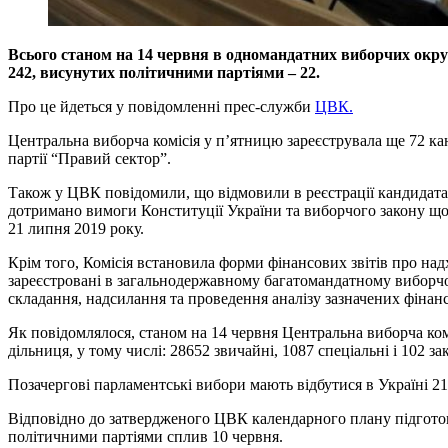
Всього станом на 14 червня в одномандатних виборчих округ
242, висунутих політичними партіями – 22.
Про це йдеться у повідомленні прес-служби
ЦВК.
Центральна виборча комісія у п’ятницю зареєструвала ще 72 ка
партії “Правий сектор”.
Також у ЦВК повідомили, що відмовили в реєстрації кандидата
дотримано вимоги Конституції України та виборчого закону що
21 липня 2019 року.
Крім того, Комісія встановила форми фінансових звітів про на
зареєстровані в загальнодержавному багатомандатному виборчо
складання, надсилання та проведення аналізу зазначених фінанс
Як повідомлялося, станом на 14 червня Центральна виборча ко
дільниця, у тому числі: 28652 звичайні, 1087 спеціальні і 102 з
Позачергові парламентські вибори мають відбутися в Україні 21
Відповідно до затвердженого ЦВК календарного плану підготов
політичними партіями сплив 10 червня.