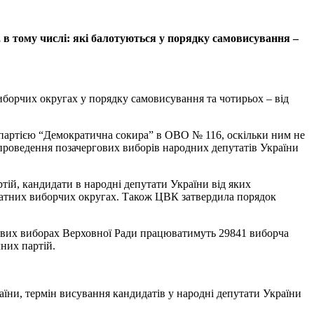
 в тому числі: які балотуються у порядку самовисування –
иборчих округах у порядку самовисування та чотирьох – від
 партією “Демократична сокира” в ОВО № 116, оскільки ним не
 проведення позачергових виборів народних депутатів України
тій, кандидати в народні депутати України від яких
ндатних виборчих округах. Також ЦВК затвердила порядок
кових виборах Верховної Ради працюватимуть 29841 виборча
чних партій.
їни, термін висування кандидатів у народні депутати України