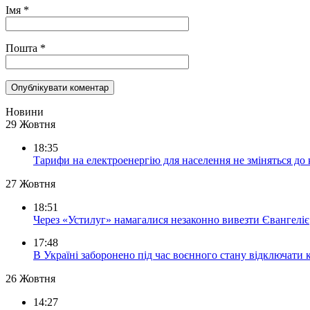
Імя
*
Пошта
*
Новини
29 Жовтня
18:35
Тарифи на електроенергію для населення не зміняться до
27 Жовтня
18:51
Через «Устилуг» намагалися незаконно вивезти Євангеліє
17:48
В Україні заборонено під час воєнного стану відключати 
26 Жовтня
14:27