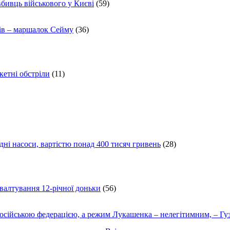
вбивць військового у Києві
(59)
ів – маршалок Сейму
(36)
кетні обстріли
(11)
ні насоси, вартістю понад 400 тисяч гривень
(28)
ґвалтування 12-річної доньки
(56)
осійською федерацією, а режим Лукашенка – нелегітимним, – Гу