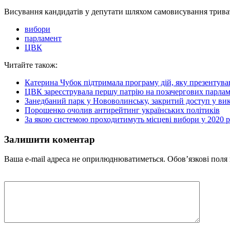
Висування кандидатів у депутати шляхом самовисування трива
вибори
парламент
ЦВК
Читайте також:
Катерина Чубок підтримала програму дій, яку презентува
ЦВК зареєструвала першу патрію на позачергових парла
Занедбаний парк у Нововолинську, закритий доступ у вико
Порошенко очолив антирейтинг українських політиків
За якою системою проходитимуть місцеві вибори у 2020 р
Залишити коментар
Ваша e-mail адреса не оприлюднюватиметься.
Обов’язкові поля