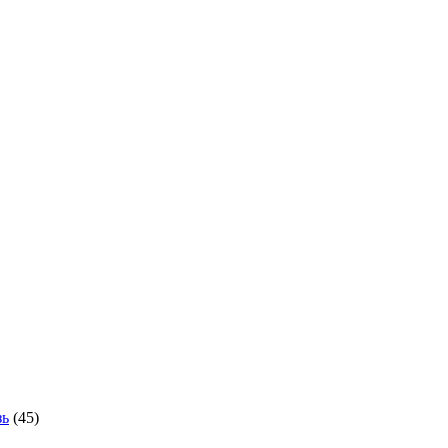
зь
(45)