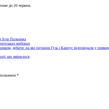
тиме до 20 червня.
в Ігор Пальонка
ментських виборах
нком, дебати: на які питання Гузь і Карпус відповідали у прямом
оці: що змінилося
 позначені
*