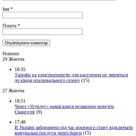
Імя
*
Пошта
*
Новини
29 Жовтня
18:35
Тарифи на електроенергію для населення не зміняться
до кінця опалювального сезону
(15)
27 Жовтня
18:51
Через «Устилуг» намагалися незаконно вивезти
Євангеліє
(9)
17:48
В Україні заборонено під час воєнного стану відключати
комунальні послуги через борги
(15)