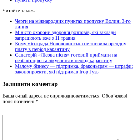
Читайте також:
Черги на міжнародних пунктах пропуску Волині 3-го
липня
Міністр охорони здоров’я розповів, які заклади
запрацюють вже з 11 травня
Кому міськрада Нововолинська не знизила орендну
плату в період карантину
Санаторій «Лісова пісня»​​​​​​​ готовий приймати на
реабілітацію та лікування в період карантину
Малому бізнесу — підтримка, браконьєрам — штрафи:
законопроекти, які підтримав Ігор Гузь
Залишити коментар
Ваша e-mail адреса не оприлюднюватиметься.
Обов’язкові
поля позначені
*