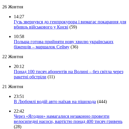
26 Жовтня
14:27
Гузь звернувся до генпрокурора і вимагає покарання для
вбивць військового у Києві
(59)
10:58
Польща готова прийняти нову хвилю українських
біженців – маршалок Сейму
(36)
22 Жовтня
20:12
Понад 100 тисяч абонентів на Волині – без світла через
ракетні обстріли
(11)
21 Жовтня
23:51
В Любомлі водій авто наїхав на пішохода
(444)
22:42
Через «Ягодин» намагалися незаконно провезти
велосипедні насоси, вартістю понад 400 тисяч гривень
(28)