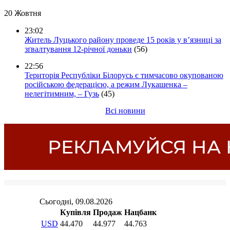
20 Жовтня
23:02
Житель Луцького району проведе 15 років у в’язниці за
зґвалтування 12-річної доньки
(56)
22:56
Територія Республіки Білорусь є тимчасово окупованою
російською федерацією, а режим Лукашенка –
нелегітимним, – Гузь
(45)
Всі новини