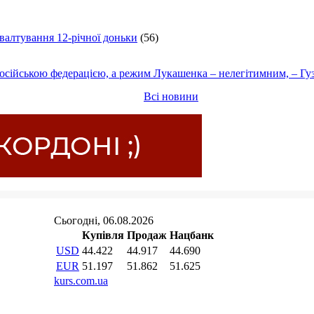
ґвалтування 12-річної доньки
(56)
осійською федерацією, а режим Лукашенка – нелегітимним, – Гу
Всі новини