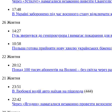
Через «Устилуг» намагалися незаконно вивезти Євангеліє
17:48
В Україні заборонено під час воєнного стану відключати 
26 Жовтня
14:27
Гузь звернувся до генпрокурора і вимагає покарання для 
10:58
Польща готова прийняти нову хвилю українських біженц
22 Жовтня
20:12
Понад 100 тисяч абонентів на Волині – без світла через ра
21 Жовтня
23:51
В Любомлі водій авто наїхав на пішохода
(444)
22:42
Через «Ягодин» намагалися незаконно провезти велосипед