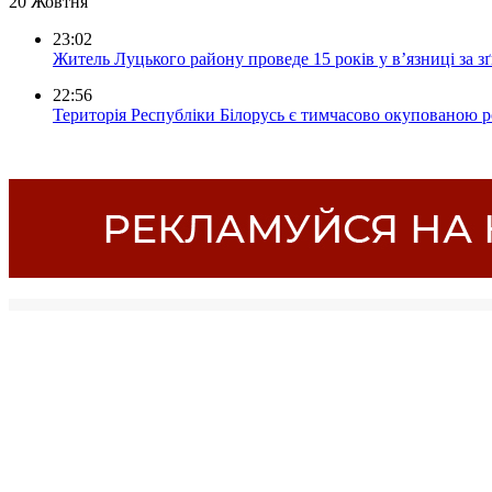
20 Жовтня
23:02
Житель Луцького району проведе 15 років у в’язниці за з
22:56
Територія Республіки Білорусь є тимчасово окупованою р