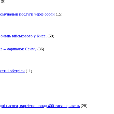
(9)
комунальні послуги через борги
(15)
вбивць військового у Києві
(59)
ів – маршалок Сейму
(36)
кетні обстріли
(11)
ні насоси, вартістю понад 400 тисяч гривень
(28)