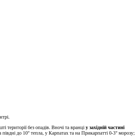
нтрі.
ті території без опадів. Вночі та вранці
у західній частині
а півдні до 10° тепла, у Карпатах та на Прикарпатті 0-3° морозу;