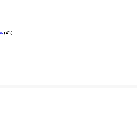
зь
(45)