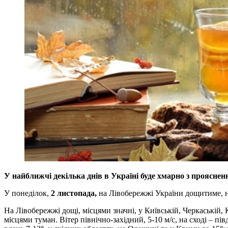
У найближчі декілька днів в Україні буде хмарно з прояснен
У понеділок,
2 листопада,
на Лівобережжі України дощитиме, на
На Лівобережжі дощі, місцями значні, у Київській, Черкаській, 
місцями туман. Вітер північно-західний, 5-10 м/с, на сході – пів