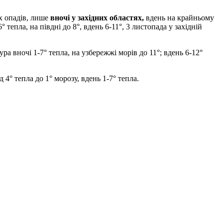
их опадів, лише
вночі у західних областях,
вдень на крайньому
тепла, на півдні до 8°, вдень 6-11°, 3 листопада у західній
а вночі 1-7° тепла, на узбережжі морів до 11°; вдень 6-12°
 4° тепла до 1° морозу, вдень 1-7° тепла.