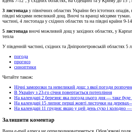
вдень 7-12°, у східних областях, на Одещині та у Криму до 15°; 
3 листопада
у північних областях України без істотних опадів,
півдні місцями невеликий дощ. Вночі та вранці місцями туман. Ві
частині, 4 листопада у східних областях та на півдні країни 9-14
5 листопада
вночі можливий дощ у західних областях, у Карпатах
тепла
У південній частині, східних та Дніпропетровській областях 5 
погода
прогноз
синоптики
Читайте також:
Нічні заморозки та невеликий дощ: з якої погоди розпочн
В Україну з 23-го січня повертається потепління
На календарі 2 березня: яка погода цього дня — таке буде 
На календарі 15 липня: перші жовті листочки на деревах—
На календарі 11 грудня: якщо у цей день сухо і холодно —
Залишити коментар
Ваша e-mail адреса не оприлюднюватиметься.
Обов’язкові поля