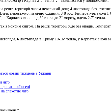
на високогір’ї Карпат 2-5° тепла”, – зазначається у повідомленні.
 на решті території часом невеликий дощ; 4 листопада без істотн
тер переважно північно-східний, 3-8 м/с. Температура вночі 1-6° 
°; в Карпатах вночі від 3° тепла до 2° морозу, вдень 2-7° тепла.
 з мокрим снігом. На решті території буде без опадів. Температур
листопада,
6 листопада
в Криму 10-16° тепла, у Карпатах вночі від
еться новий тиждень в Україні
й літо
 до ранньої осені
 на спекотне літо
 позначені
*