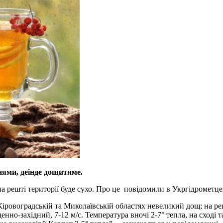
нями, деінде дощитиме.
 решті території буде сухо. Про це повідомили в Укргідрометце
Кіровоградській та Миколаївській областях невеликий дощ; на реш
денно-західний, 7-12 м/с. Температура вночі 2-7° тепла, на сході т