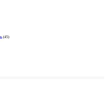
зь
(45)