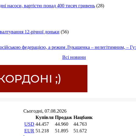
ні насоси, вартістю понад 400 тисяч гривень
(28)
ґвалтування 12-річної доньки
(56)
осійською федерацією, а режим Лукашенка – нелегітимним, – Гу
Всі новини