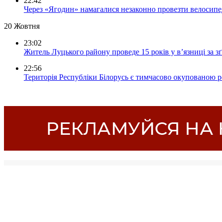
22:42
Через «Ягодин» намагалися незаконно провезти велосипед
20 Жовтня
23:02
Житель Луцького району проведе 15 років у в’язниці за з
22:56
Територія Республіки Білорусь є тимчасово окупованою р