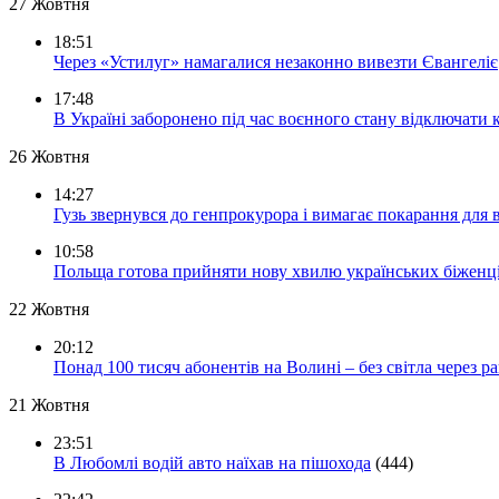
27 Жовтня
18:51
Через «Устилуг» намагалися незаконно вивезти Євангеліє
17:48
В Україні заборонено під час воєнного стану відключати 
26 Жовтня
14:27
Гузь звернувся до генпрокурора і вимагає покарання для 
10:58
Польща готова прийняти нову хвилю українських біженц
22 Жовтня
20:12
Понад 100 тисяч абонентів на Волині – без світла через ра
21 Жовтня
23:51
В Любомлі водій авто наїхав на пішохода
(444)