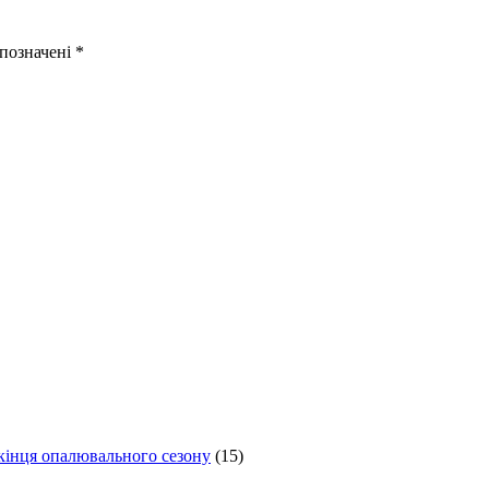
 позначені
*
 кінця опалювального сезону
(15)