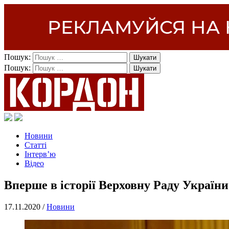
Пошук:
Пошук:
Новини
Статті
Інтерв’ю
Відео
Вперше в історії Верховну Раду Україн
17.11.2020 /
Новини