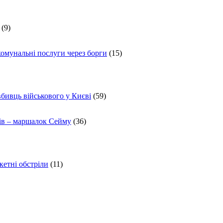
(9)
комунальні послуги через борги
(15)
вбивць військового у Києві
(59)
ів – маршалок Сейму
(36)
кетні обстріли
(11)