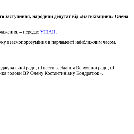
го заступниця, народний депутат від «Батьківщини» Олена
рядження, – передає
УНІАН
.
шуку взаємопорозуміння в парламенті найближчим часом.
джувальної ради, ні вести засідання Верховної ради, ні
ника голови ВР Олену Костянтинівну Кондратюк».