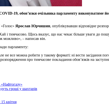
 COVID-19, обов’язки очільника парламенту виконуватиме йо
ї «Голос»
Ярослав Юрчишин
, опублікувавши відповідне розпо
Хай і тимчасово. Щось вказує, що нас чекає більше уваги до по
ж можливо», – написав він.
 ради парламенту:
е не все можна робити у такому форматі: ні вести засідання пого
 розпорядження про тимчасове покладання обов’язків на заступ
я «Нафтогазу»
будуть гроші у шахтарів
 15 квітня