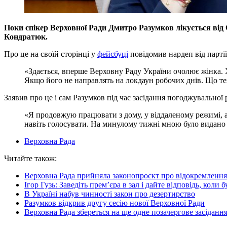
Поки спікер Верховної Ради Дмитро Разумков лікується від
Кондратюк.
Про це на своїй сторінці у
фейсбуці
повідомив нардеп від парті
«Здається, вперше Верховну Раду України очолює жінка. 
Якщо його не направлять на локдаун робочих днів. Що те
Заявив про це і сам Разумков під час засідання погоджувальної
«Я продовжую працювати з дому, у віддаленому режимі, ал
навіть голосувати. На минулому тижні мною було видано
Верховна Рада
Читайте також:
Верховна Рада прийняла законопроєкт про відокремленн
Ігор Гузь: Заведіть прем’єра в зал і дайте відповідь, коли 
В Україні набув чинності закон про дезертирство
Разумков відкрив другу сесію нової Верховної Ради
Верховна Рада збереться на ще одне позачергове засідання