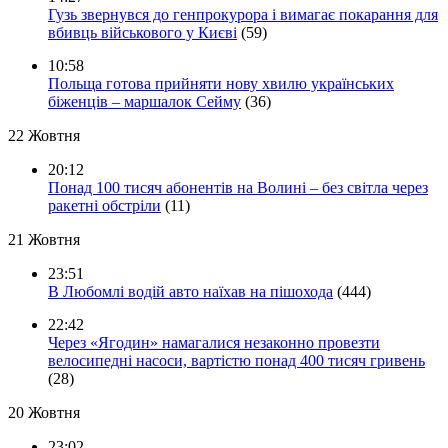
Гузь звернувся до генпрокурора і вимагає покарання для
вбивць військового у Києві
(59)
10:58
Польща готова прийняти нову хвилю українських
біженців – маршалок Сейму
(36)
22 Жовтня
20:12
Понад 100 тисяч абонентів на Волині – без світла через
ракетні обстріли
(11)
21 Жовтня
23:51
В Любомлі водій авто наїхав на пішохода
(444)
22:42
Через «Ягодин» намагалися незаконно провезти
велосипедні насоси, вартістю понад 400 тисяч гривень
(28)
20 Жовтня
23:02