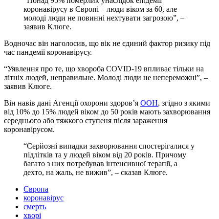
“Понад 95% померлих унаслідок епідемії
коронавірусу в Європі – люди віком за 60, але
молоді люди не повинні нехтувати загрозою”, –
заявив Клюге.
Водночас він наголосив, що вік не єдиний фактор ризику під
час пандемії коронавірусу.
“Уявлення про те, що хвороба COVID-19 впливає тільки на
літніх людей, неправильне. Молоді люди не непереможні”, –
заявив Клюге.
Він навів дані Агенції охорони здоров’я
ООН
, згідно з якими
від 10% до 15% людей віком до 50 років мають захворювання
середнього або тяжкого ступеня після зараження
коронавірусом.
“Серйозні випадки захворювання спостерігалися у
підлітків та у людей віком від 20 років. Причому
багато з них потребував інтенсивної терапії, а
дехто, на жаль, не вижив”, – сказав Клюге.
Європа
коронавірус
смерть
хворі