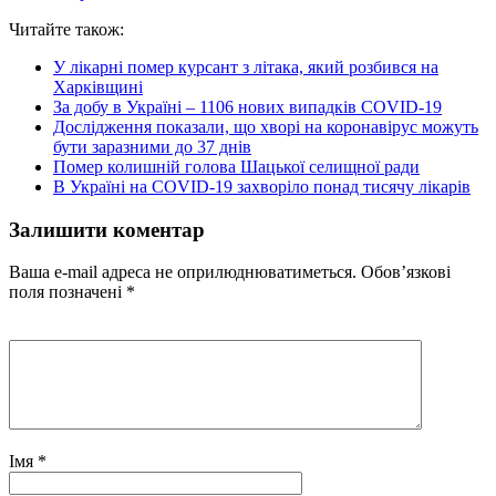
Читайте також:
У лікарні помер курсант з літака, який розбився на
Харківщині
За добу в Україні – 1106 нових випадків COVID-19
Дослідження показали, що хворі на коронавірус можуть
бути заразними до 37 днів
Помер колишній голова Шацької селищної ради
В Україні на COVID-19 захворіло понад тисячу лікарів
Залишити коментар
Ваша e-mail адреса не оприлюднюватиметься.
Обов’язкові
поля позначені
*
Імя
*