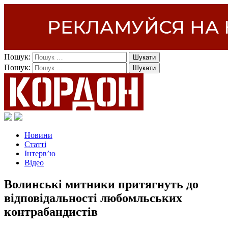
Пошук:
Пошук:
Новини
Статті
Інтерв’ю
Відео
Волинські митники притягнуть до
відповідальності любомльських
контрабандистів