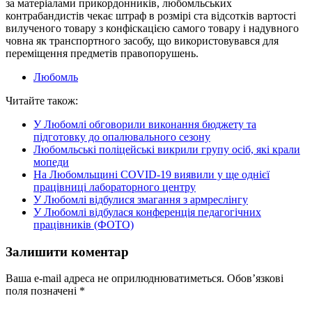
за матеріалами прикордонників, любомльських
контрабандистів чекає штраф в розмірі ста відсотків вартості
вилученого товару з конфіскацією самого товару і надувного
човна як транспортного засобу, що використовувався для
переміщення предметів правопорушень.
Любомль
Читайте також:
У Любомлі обговорили виконання бюджету та
підготовку до опалювального сезону
Любомльські поліцейські викрили групу осіб, які крали
мопеди
На Любомльщині COVID-19 виявили у ще однієї
працівниці лабораторного центру
У Любомлі відбулися змагання з армреслінгу
У Любомлі відбулася конференція педагогічних
працівників (ФОТО)
Залишити коментар
Ваша e-mail адреса не оприлюднюватиметься.
Обов’язкові
поля позначені
*