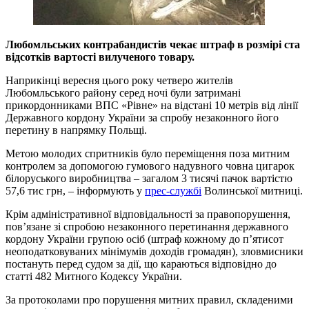
Любомльських контрабандистів чекає штраф в розмірі ста
відсотків вартості вилученого товару.
Наприкінці вересня цього року четверо жителів
Любомльського району серед ночі були затримані
прикордонниками ВПС «Рівне» на відстані 10 метрів від лінії
Державного кордону України за спробу незаконного його
перетину в напрямку Польщі.
Метою молодих спритників було переміщення поза митним
контролем за допомогою гумового надувного човна цигарок
білоруського виробництва – загалом 3 тисячі пачок вартістю
57,6 тис грн, – інформують у
прес-службі
Волинської митниці.
Крім адміністративної відповідальності за правопорушення,
пов’язане зі спробою незаконного перетинання державного
кордону України групою осіб (штраф кожному до п’ятисот
неоподатковуваних мінімумів доходів громадян), зловмисники
постануть перед судом за дії, що караються відповідно до
статті 482 Митного Кодексу України.
За протоколами про порушення митних правил, складеними