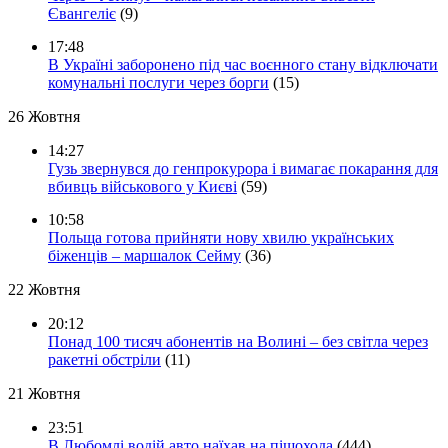
Євангеліє
(9)
17:48
В Україні заборонено під час воєнного стану відключати
комунальні послуги через борги
(15)
26 Жовтня
14:27
Гузь звернувся до генпрокурора і вимагає покарання для
вбивць військового у Києві
(59)
10:58
Польща готова прийняти нову хвилю українських
біженців – маршалок Сейму
(36)
22 Жовтня
20:12
Понад 100 тисяч абонентів на Волині – без світла через
ракетні обстріли
(11)
21 Жовтня
23:51
В Любомлі водій авто наїхав на пішохода
(444)