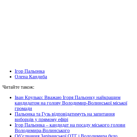
Ігор Пальонка
Олена Кандиба
Читайте також:
Іван Крулько: Вважаю Ігоря Пальонку найкращим
кандидатом на голову Володимир-Волинської міської
громади
Пальонка та Гузь відповідатимуть на запитання
виборців у прямому ефірі
Ігор Пальонка – кандидат на посаду міського голови
Володимира-Волинського
Об’єднання Зарічанської ОТГ і Володимира було