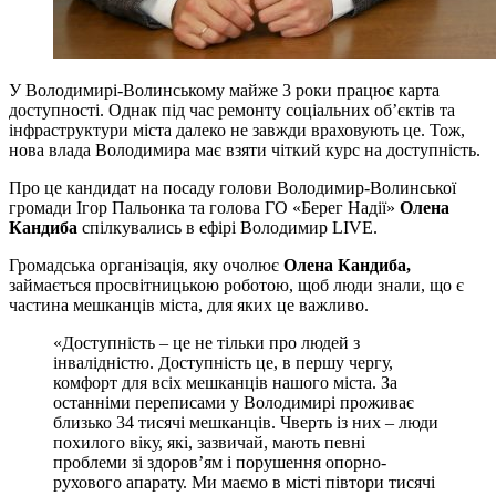
У Володимирі-Волинському майже 3 роки працює карта
доступності. Однак під час ремонту соціальних об’єктів та
інфраструктури міста далеко не завжди враховують це. Тож,
нова влада Володимира має взяти чіткий курс на доступність.
Про це кандидат на посаду голови Володимир-Волинської
громади Ігор Пальонка та голова ГО «Берег Надії»
Олена
Кандиба
спілкувались в ефірі Володимир LIVE.
Громадська організація, яку очолює
Олена Кандиба,
займається просвітницькою роботою, щоб люди знали, що є
частина мешканців міста, для яких це важливо.
«Доступність – це не тільки про людей з
інвалідністю. Доступність це, в першу чергу,
комфорт для всіх мешканців нашого міста. За
останніми переписами у Володимирі проживає
близько 34 тисячі мешканців. Чверть із них – люди
похилого віку, які, зазвичай, мають певні
проблеми зі здоров’ям і порушення опорно-
рухового апарату. Ми маємо в місті півтори тисячі