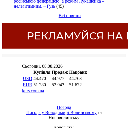
російською федерацією, а режим Лукашенка –
нелегітимним, – Гузь
(45)
Всі новини
Погода
Погода у
Володимирі-Волинському
та
Нововолинську
вологість: