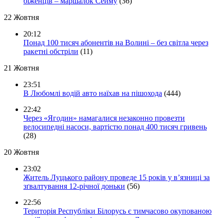
біженців – маршалок Сейму
(36)
22 Жовтня
20:12
Понад 100 тисяч абонентів на Волині – без світла через
ракетні обстріли
(11)
21 Жовтня
23:51
В Любомлі водій авто наїхав на пішохода
(444)
22:42
Через «Ягодин» намагалися незаконно провезти
велосипедні насоси, вартістю понад 400 тисяч гривень
(28)
20 Жовтня
23:02
Житель Луцького району проведе 15 років у в’язниці за
зґвалтування 12-річної доньки
(56)
22:56
Територія Республіки Білорусь є тимчасово окупованою