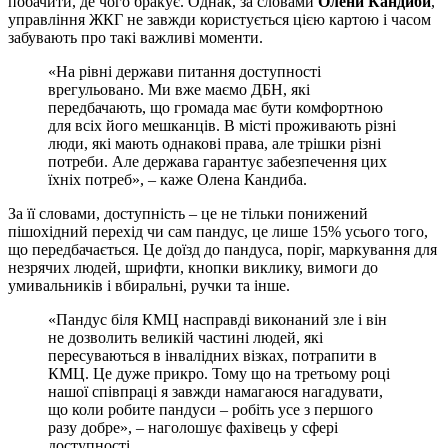
побачити, де чого бракує. Однак, за словами
Олени Кандиби
,
управління ЖКГ не завжди користується цією картою і часом
забувають про такі важливі моменти.
«На рівні держави питання доступності
врегульовано. Ми вже маємо ДБН, які
передбачають, що громада має бути комфортною
для всіх його мешканців. В місті проживають різні
люди, які мають однакові права, але трішки різні
потреби. Але держава гарантує забезпечення цих
їхніх потреб», – каже Олена Кандиба.
За її словами, доступність – це не тільки понижений
пішохідний перехід чи сам пандус, це лише 15% усього того,
що передбачається. Це доїзд до пандуса, поріг, маркування для
незрячих людей, шрифти, кнопки виклику, вимоги до
умивальників і вбиральні, ручки та інше.
«Пандус біля КМЦ насправді виконаний зле і він
не дозволить великій частині людей, які
пересуваються в інвалідних візках, потрапити в
КМЦ. Це дуже прикро. Тому що на третьому році
нашої співпраці я завжди намагаюся нагадувати,
що коли робите пандуси – робіть усе з першого
разу добре», – наголошує фахівець у сфері
доступності.