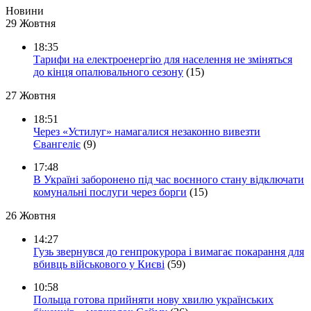
Новини
29 Жовтня
18:35
Тарифи на електроенергію для населення не зміняться
до кінця опалювального сезону
(15)
27 Жовтня
18:51
Через «Устилуг» намагалися незаконно вивезти
Євангеліє
(9)
17:48
В Україні заборонено під час воєнного стану відключати
комунальні послуги через борги
(15)
26 Жовтня
14:27
Гузь звернувся до генпрокурора і вимагає покарання для
вбивць військового у Києві
(59)
10:58
Польща готова прийняти нову хвилю українських