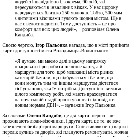
людей з інвалідністю і, зокрема, 90 осіб, які
пересуваються в інвалідних візках. У нас щороку
народжується близько 250 малюків. Тобто, 500 мам
з дитячими візочками гуляють щодня містом. Ще в
нас є велосипедисти. Тому доступність – це про
комфорт для всіх цих людей», – розповідає Олена
Кандиба.
Своєю чергою,
Ігор Пальонка
нагадав, що в місті прийнята
карта доступності міста Володимира-Волинського.
«Я думаю, ми маємо далі в цьому напрямку
працювати і розробити не лише карту, а й
маршрути для того, щоб мешканці міста різних
категорій бачили, що відбувається і бачили, що
вони можуть тим чи іншим маршрутом дістатися
тієї установи, яка їм потрібна. Доступність вимагає
цілого комплексу робіт, які мають враховуватися
на початковій стадії проектування і відповідати
новим нормам ДБН», – зауважив Ігор Пальонка.
За словами
Олени Кандиби
, це дві карти: перша – де
проживають люди-візочники, і друга карта це те, де вже
забезпечені безбар’єрні маршрути. Співставляючи ці карти і
перелік вулиць та дворів, які планують ремонтувати, можна