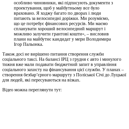
особливо чиновники, які підписують документи з
проектування, щоб у майбутньому все було
враховано. Я ходжу багато по дворах і люди
питають за велосипедні доріжки. Ми розуміємо,
що це потребує фінансових ресурсів. Ми маємо
спланувати хороший велосипедний маршрут і
можливо залучити грантові кошти», – висловив
плани на майбутнє кандидат у мери Володимира
Ігор Пальонка.
Також досі не вирішено питання створення служби
соціального таксі. На балансі ІРЦ з грудня є авто і минулого
тижня вже мали подавати бюджетний запит в управління
соціального захисту на фінансування цієї служби. У планах –
створення безбар’єрного маршруту з Поліської Січі до Луцької
для людей, які пересуваються на візках.
Відео можна переглянути тут: