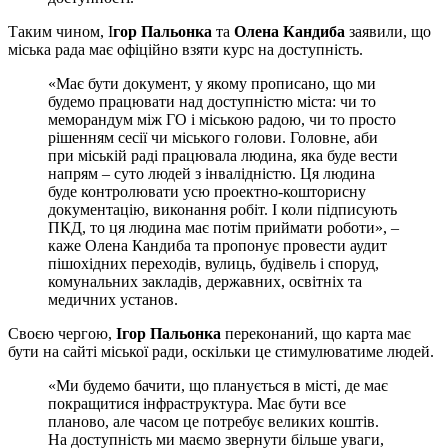
Таким чином, І
гор Пальонка
та
Олена Кандиба
заявили, що
міська рада має офіційно взяти курс на доступність.
«Має бути документ, у якому прописано, що ми
будемо працювати над доступністю міста: чи то
меморандум між ГО і міською радою, чи то просто
рішенням сесії чи міського голови. Головне, аби
при міській раді працювала людина, яка буде вести
напрям – суто людей з інвалідністю. Ця людина
буде контролювати усю проектно-кошторисну
документацію, виконання робіт. І коли підписують
ПКД, то ця людина має потім приймати роботи», –
каже Олена Кандиба та пропонує провести аудит
пішохідних переходів, вулиць, будівель і споруд,
комунальних закладів, державних, освітніх та
медичних установ.
Своєю чергою,
Ігор Пальонка
переконаний, що карта має
бути на сайті міської ради, оскільки це стимулюватиме людей.
«Ми будемо бачити, що планується в місті, де має
покращитися інфраструктура. Має бути все
планово, але часом це потребує великих коштів.
На доступність ми маємо звернути більше уваги,