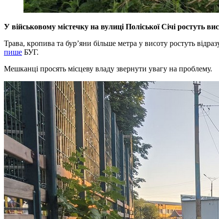
У військовому містечку на вулиці Поліської Січі ростуть вис
Трава, кропива та бур’яни більше метра у висоту ростуть відра
пише
БУГ.
Мешканці просять місцеву владу звернути увагу на проблему.