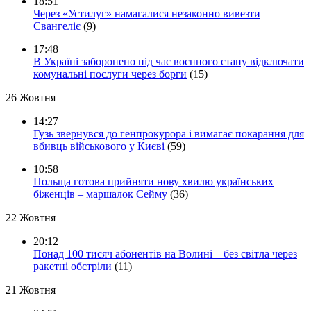
18:51
Через «Устилуг» намагалися незаконно вивезти
Євангеліє
(9)
17:48
В Україні заборонено під час воєнного стану відключати
комунальні послуги через борги
(15)
26 Жовтня
14:27
Гузь звернувся до генпрокурора і вимагає покарання для
вбивць військового у Києві
(59)
10:58
Польща готова прийняти нову хвилю українських
біженців – маршалок Сейму
(36)
22 Жовтня
20:12
Понад 100 тисяч абонентів на Волині – без світла через
ракетні обстріли
(11)
21 Жовтня