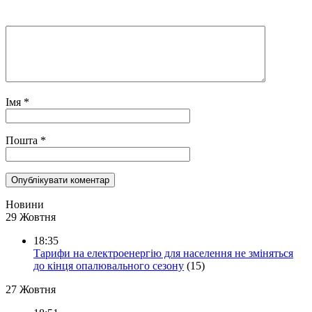
Імя
*
Пошта
*
Новини
29 Жовтня
18:35
Тарифи на електроенергію для населення не зміняться
до кінця опалювального сезону
(15)
27 Жовтня