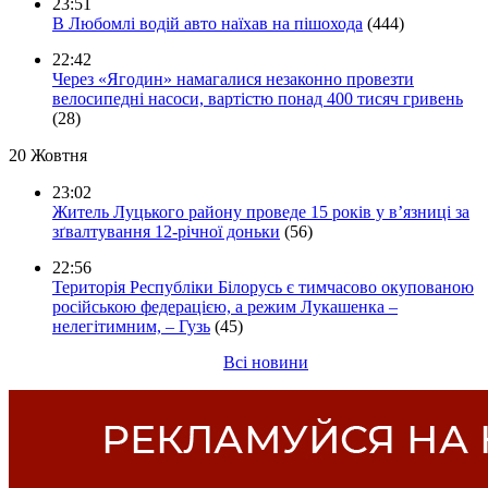
23:51
В Любомлі водій авто наїхав на пішохода
(444)
22:42
Через «Ягодин» намагалися незаконно провезти
велосипедні насоси, вартістю понад 400 тисяч гривень
(28)
20 Жовтня
23:02
Житель Луцького району проведе 15 років у в’язниці за
зґвалтування 12-річної доньки
(56)
22:56
Територія Республіки Білорусь є тимчасово окупованою
російською федерацією, а режим Лукашенка –
нелегітимним, – Гузь
(45)
Всі новини