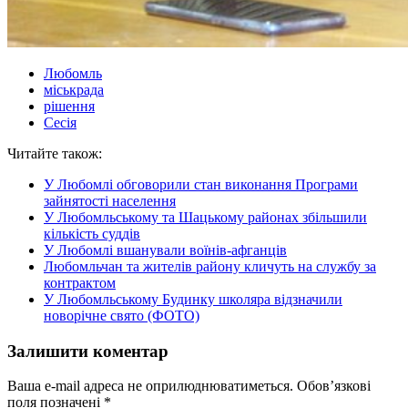
Любомль
міськрада
рішення
Сесія
Читайте також:
У Любомлі обговорили стан виконання Програми
зайнятості населення
У Любомльському та Шацькому районах збільшили
кількість суддів
У Любомлі вшанували воїнів-афганців
Любомльчан та жителів району кличуть на службу за
контрактом
У Любомльському Будинку школяра відзначили
новорічне свято (ФОТО)
Залишити коментар
Ваша e-mail адреса не оприлюднюватиметься.
Обов’язкові
поля позначені
*