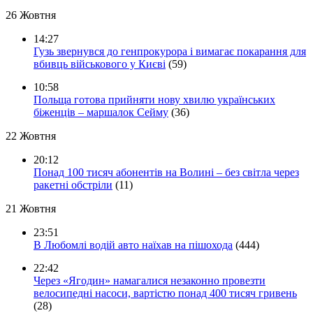
26 Жовтня
14:27
Гузь звернувся до генпрокурора і вимагає покарання для
вбивць військового у Києві
(59)
10:58
Польща готова прийняти нову хвилю українських
біженців – маршалок Сейму
(36)
22 Жовтня
20:12
Понад 100 тисяч абонентів на Волині – без світла через
ракетні обстріли
(11)
21 Жовтня
23:51
В Любомлі водій авто наїхав на пішохода
(444)
22:42
Через «Ягодин» намагалися незаконно провезти
велосипедні насоси, вартістю понад 400 тисяч гривень
(28)