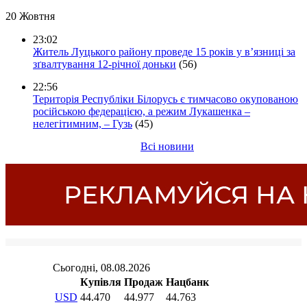
20 Жовтня
23:02
Житель Луцького району проведе 15 років у в’язниці за
зґвалтування 12-річної доньки
(56)
22:56
Територія Республіки Білорусь є тимчасово окупованою
російською федерацією, а режим Лукашенка –
нелегітимним, – Гузь
(45)
Всі новини