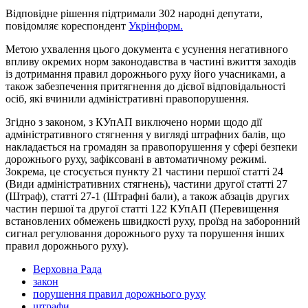
Відповідне рішення підтримали 302 народні депутати,
повідомляє кореспондент
Укрінформ.
Метою ухвалення цього документа є усунення негативного
впливу окремих норм законодавства в частині вжиття заходів
із дотримання правил дорожнього руху його учасниками, а
також забезпечення притягнення до дієвої відповідальності
осіб, які вчинили адміністративні правопорушення.
Згідно з законом, з КУпАП виключено норми щодо дії
адміністративного стягнення у вигляді штрафних балів, що
накладається на громадян за правопорушення у сфері безпеки
дорожнього руху, зафіксовані в автоматичному режимі.
Зокрема, це стосується пункту 21 частини першої статті 24
(Види адміністративних стягнень), частини другої статті 27
(Штраф), статті 27-1 (Штрафні бали), а також абзаців других
частин першої та другої статті 122 КУпАП (Перевищення
встановлених обмежень швидкості руху, проїзд на заборонний
сигнал регулювання дорожнього руху та порушення інших
правил дорожнього руху).
Верховна Рада
закон
порушення правил дорожнього руху
штрафи