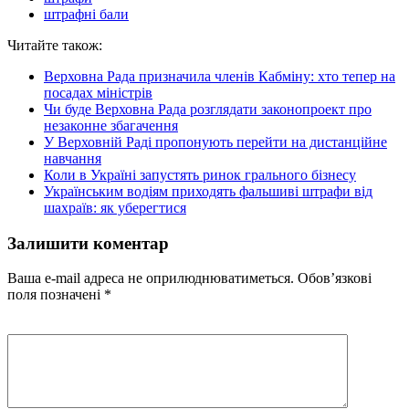
штрафні бали
Читайте також:
Верховна Рада призначила членів Кабміну: хто тепер на
посадах міністрів
Чи буде Верховна Рада розглядати законопроект про
незаконне збагачення
У Верховній Раді пропонують перейти на дистанційне
навчання
Коли в Україні запустять ринок грального бізнесу
Українським водіям приходять фальшиві штрафи від
шахраїв: як уберегтися
Залишити коментар
Ваша e-mail адреса не оприлюднюватиметься.
Обов’язкові
поля позначені
*