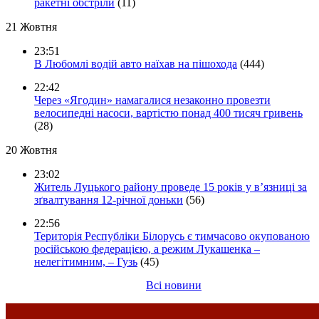
ракетні обстріли
(11)
21 Жовтня
23:51
В Любомлі водій авто наїхав на пішохода
(444)
22:42
Через «Ягодин» намагалися незаконно провезти
велосипедні насоси, вартістю понад 400 тисяч гривень
(28)
20 Жовтня
23:02
Житель Луцького району проведе 15 років у в’язниці за
зґвалтування 12-річної доньки
(56)
22:56
Територія Республіки Білорусь є тимчасово окупованою
російською федерацією, а режим Лукашенка –
нелегітимним, – Гузь
(45)
Всі новини