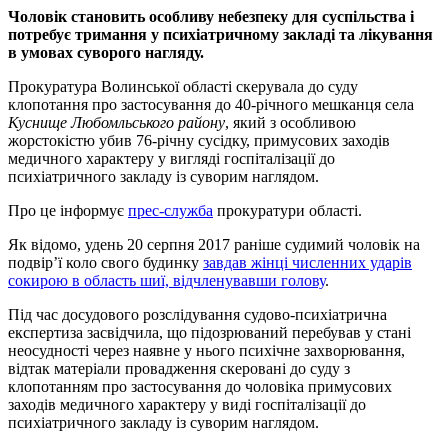
Чоловік становить особливу небезпеку для суспільства і
потребує тримання у психіатричному закладі та лікування
в умовах суворого нагляду.
Прокуратура Волинської області скерувала до суду
клопотання про застосування до 40-річного мешканця села
Куснище Любомльського району
, який з особливою
жорстокістю убив 76-річну сусідку, примусових заходів
медичного характеру у вигляді госпіталізації до
психіатричного закладу із суворим наглядом.
Про це інформує
прес-служба
прокуратури області.
Як відомо, удень 20 серпня 2017 раніше судимий чоловік на
подвір’ї коло свого будинку
завдав жінці численних ударів
сокирою в область шиї, відчленувавши голову
.
Під час досудового розслідування судово-психіатрична
експертиза засвідчила, що підозрюваний перебував у стані
неосудності через наявне у нього психічне захворювання,
відтак матеріали провадження скеровані до суду з
клопотанням про застосування до чоловіка примусових
заходів медичного характеру у виді госпіталізації до
психіатричного закладу із суворим наглядом.