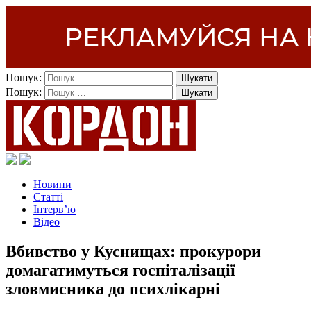
Пошук:
Пошук:
Новини
Статті
Інтерв’ю
Відео
Вбивство у Куснищах: прокурори
домагатимуться госпіталізації
зловмисника до психлікарні