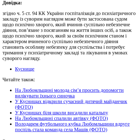
Довідка:
згідно ч. 5 ст. 94 КК України госпіталізація до психіатричного
закладу із суворим наглядом може бути застосована судом
щодо психічно хворого, який вчинив суспільно небезпечне
діяння, пов’язане з посяганням на життя інших осіб, а також
щодо психічно хворого, який за своїм психічним станом і
характером вчиненого суспільно небезпечного діяння
становить особливу небезпеку для суспільства і потребує
тримання у психіатричному закладі та лікування в умовах
суворого нагляду.
Куснище
Читайте також:
На Любомльщині молода сім’я просить допомогти
вилікувати їхнього синочка
У Куснищах відкрили сучасний дитячий майданчик
(ФОТО)
У Куснищах біля школи висадили катальпу
На Любомльщині спалили автівку (ФОТО)
Володарем футбольного кубка Любомльщини вдруге
поспіль стала команда села Машів (ФОТО)