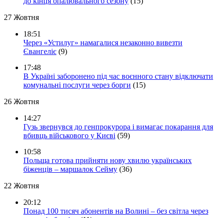
до кінця опалювального сезону
(15)
27 Жовтня
18:51
Через «Устилуг» намагалися незаконно вивезти
Євангеліє
(9)
17:48
В Україні заборонено під час воєнного стану відключати
комунальні послуги через борги
(15)
26 Жовтня
14:27
Гузь звернувся до генпрокурора і вимагає покарання для
вбивць військового у Києві
(59)
10:58
Польща готова прийняти нову хвилю українських
біженців – маршалок Сейму
(36)
22 Жовтня
20:12
Понад 100 тисяч абонентів на Волині – без світла через