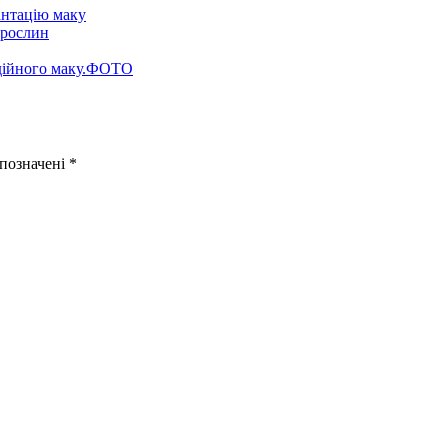
нтацію маку
 рослин
одійного маку.ФОТО
 позначені
*