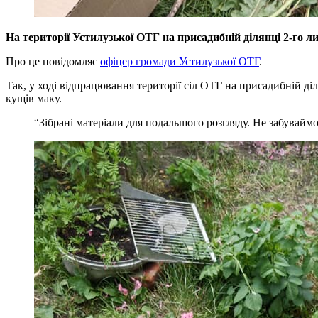
На території Устилузької ОТГ на присадибній ділянці
2-го л
Про це повідомляє
офіцер громади Устилузької ОТГ
.
Так, у ході відпрацювання території сіл ОТГ на присадибній 
кущів маку.
“Зібрані матеріали для подальшого розгляду. Не забуваймо