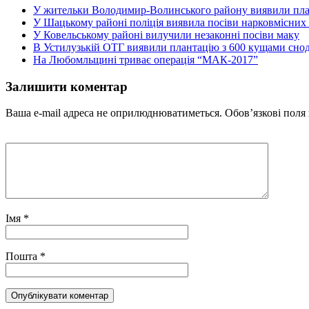
У жительки Володимир-Волинського району виявили пла
У Шацькому районі поліція виявила посіви нарковмісних
У Ковельському районі вилучили незаконні посіви маку
В Устилузькій ОТГ виявили плантацію з 600 кущами сн
На Любомльщині триває операція “МАК-2017”
Залишити коментар
Ваша e-mail адреса не оприлюднюватиметься.
Обов’язкові поля
Імя
*
Пошта
*