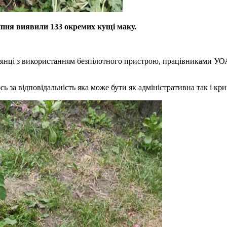
ипня
виявили 133 окремих кущі маку.
ділянці з використанням безпілотного пристрою, працівниками У
сь за відповідальність яка може бути як адміністративна так і к