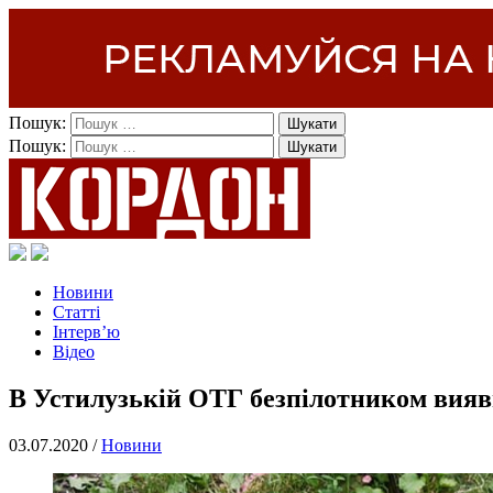
Пошук:
Пошук:
Новини
Статті
Інтерв’ю
Відео
В Устилузькій ОТГ безпілотником вияв
03.07.2020 /
Новини