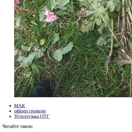
МАК
офіцер громади
Устиллузька ОТГ
Читайте також: