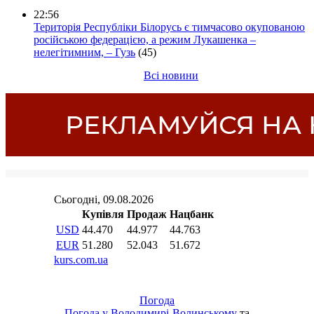
22:56
Територія Республіки Білорусь є тимчасово окупованою
російською федерацією, а режим Лукашенка –
нелегітимним, – Гузь
(45)
Всі новини
Погода
Погода у
Володимирі-Волинському
та