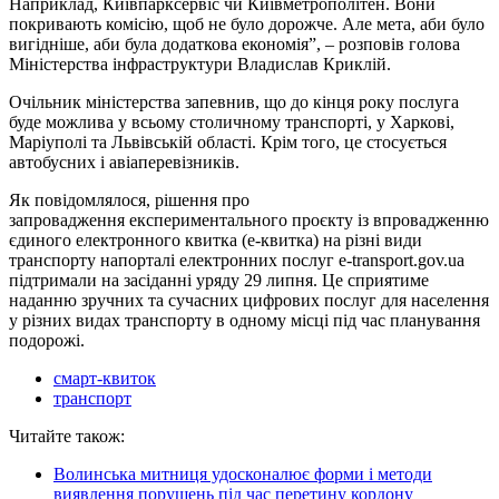
Наприклад, Київпарксервіс чи Київметрополітен. Вони
покривають комісію, щоб не було дорожче. Але мета, аби було
вигідніше, аби була додаткова економія”, – розповів голова
Міністерства інфраструктури Владислав Криклій.
Очільник міністерства запевнив, що до кінця року послуга
буде можлива у всьому столичному транспорті, у Харкові,
Маріуполі та Львівській області. Крім того, це стосується
автобусних і авіаперевізників.
Як повідомлялося, рішення про
запровадження експериментального проєкту із впровадженню
єдиного електронного квитка (е-квитка) на різні види
транспорту напорталі електронних послуг e-transport.gov.ua
підтримали на засіданні уряду 29 липня. Це сприятиме
наданню зручних та сучасних цифрових послуг для населення
у різних видах транспорту в одному місці під час планування
подорожі.
смарт-квиток
транспорт
Читайте також:
Волинська митниця удосконалює форми і методи
виявлення порушень під час перетину кордону