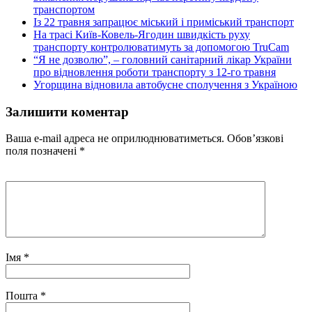
транспортом
Із 22 травня запрацює міський і приміський транспорт
На трасі Київ-Ковель-Ягодин швидкість руху
транспорту контролюватимуть за допомогою TruCam
“Я не дозволю”, – головний санітарний лікар України
про відновлення роботи транспорту з 12-го травня
Угорщина відновила автобусне сполучення з Україною
Залишити коментар
Ваша e-mail адреса не оприлюднюватиметься.
Обов’язкові
поля позначені
*
Імя
*
Пошта
*