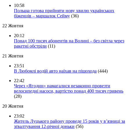
10:58
Польща готова прийняти нову хвилю українських
біженців – маршалок Сейму
(36)
22 Жовтня
20:12
Понад 100 тисяч абонентів на Волині – без світла через
ракетні обстріли
(11)
21 Жовтня
23:51
В Любомлі водій авто наїхав на пішохода
(444)
22:42
Через «Ягодин» намагалися незаконно провезти
велосипедні насоси, вартістю понад 400 тисяч гривень
(28)
20 Жовтня
23:02
Житель Луцького району проведе 15 років у в’язниці за
зґвалтування 12-річної доньки
(56)