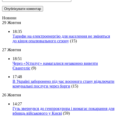
Новини
29 Жовтня
18:35
Тарифи на електроенергію для населення не зміняться
до кінця опалювального сезону
(15)
27 Жовтня
18:51
Через «Устилуг» намагалися незаконно вивезти
Євангеліє
(9)
17:48
В Україні заборонено під час воєнного стану відключати
комунальні послуги через борги
(15)
26 Жовтня
14:27
Гузь звернувся до генпрокурора і вимагає покарання для
вбивць військового у Києві
(59)