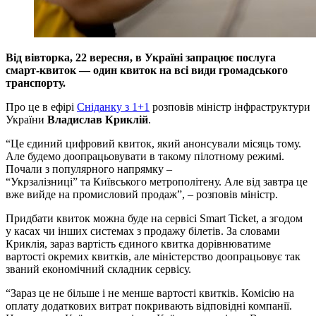
Від вівторка, 22 вересня, в Україні запрацює послуга
смарт-квиток — один квиток на всі види громадського
транспорту.
Про це в ефірі
Сніданку з 1+1
розповів міністр інфраструктури
України
Владислав Криклій
.
“Це єдиний цифровий квиток, який анонсували місяць тому.
Але будемо доопрацьовувати в такому пілотному режимі.
Почали з популярного напрямку –
“Укрзалізниці” та Київського метрополітену. Але від завтра це
вже вийде на промисловий продаж”, – розповів міністр.
Придбати квиток можна буде на сервісі Smart Ticket, а згодом
у касах чи інших системах з продажу білетів. За словами
Криклія, зараз вартість єдиного квитка дорівнюватиме
вартості окремих квитків, але міністерство доопрацьовує так
званий економічний складник сервісу.
“Зараз це не більше і не менше вартості квитків. Комісію на
оплату додаткових витрат покривають відповідні компанії.