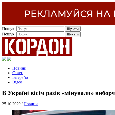
Пошук:
Пошук:
Новини
Статті
Інтерв’ю
Відео
В Україні вісім разів «мінували» виборч
25.10.2020 /
Новини