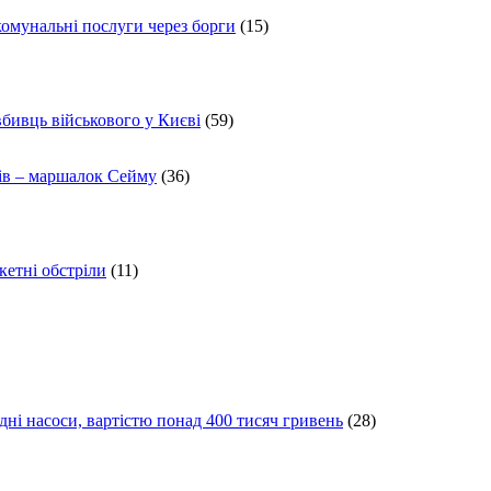
комунальні послуги через борги
(15)
вбивць військового у Києві
(59)
ів – маршалок Сейму
(36)
кетні обстріли
(11)
ні насоси, вартістю понад 400 тисяч гривень
(28)