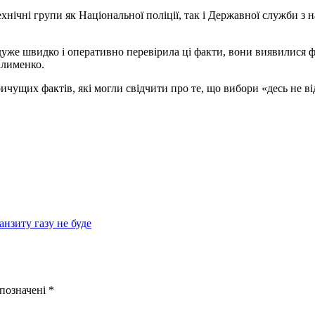
чні групи як Національної поліції, так і Державної служби з на
дуже швидко і оперативно перевірила ці факти, вони виявилися 
Клименко.
ичущих фактів, які могли свідчити про те, що вибори «десь не ві
анзиту газу не буде
 позначені
*