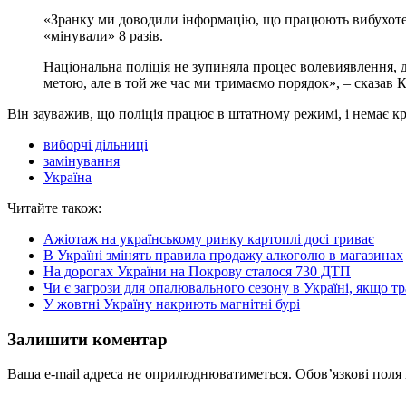
«Зранку ми доводили інформацію, що працюють вибухотехні
«мінували» 8 разів.
Національна поліція не зупиняла процес волевиявлення, 
метою, але в той же час ми тримаємо порядок», – сказав 
Він зауважив, що поліція працює в штатному режимі, і немає кр
виборчі дільниці
замінування
Україна
Читайте також:
Ажіотаж на українському ринку картоплі досі триває
В Україні змінять правила продажу алкоголю в магазинах
На дорогах України на Покрову сталося 730 ДТП
Чи є загрози для опалювального сезону в Україні, якщо тр
У жовтні Україну накриють магнітні бурі
Залишити коментар
Ваша e-mail адреса не оприлюднюватиметься.
Обов’язкові поля