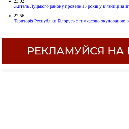
23:02
Житель Луцького району проведе 15 років у в’язниці за з
22:56
Територія Республіки Білорусь є тимчасово окупованою р