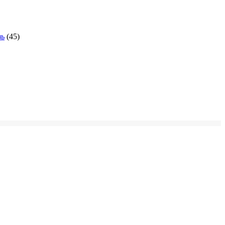
зь
(45)