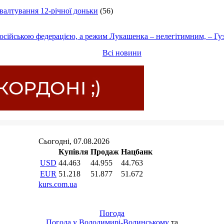
ґвалтування 12-річної доньки
(56)
осійською федерацією, а режим Лукашенка – нелегітимним, – Гу
Всі новини
Погода
Погода у
Володимирі-Волинському
та