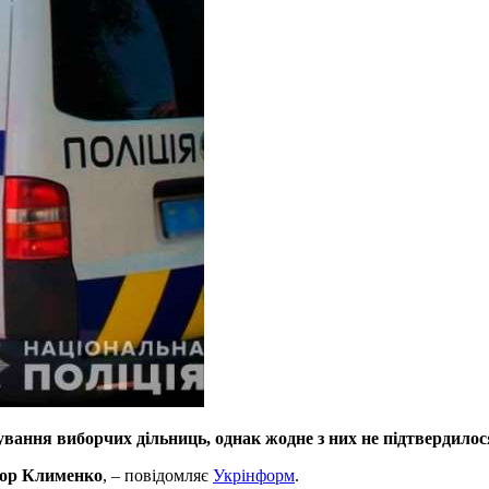
ування виборчих дільниць, однак жодне з них не підтвердилос
гор Клименко
, – повідомляє
Укрінформ
.