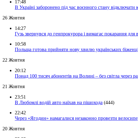
17:48
В Україні заборонено під час воєнного стану відключати 
26 Жовтня
14:27
Гузь звернувся до генпрокурора і вимагає покарання для 
10:58
Польща готова прийняти нову хвилю українських біженц
22 Жовтня
20:12
Понад 100 тисяч абонентів на Волині – без світла через ра
21 Жовтня
23:51
В Любомлі водій авто наїхав на пішохода
(444)
22:42
Через «Ягодин» намагалися незаконно провезти велосипед
20 Жовтня