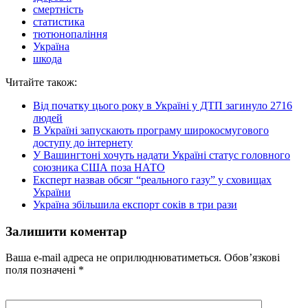
смертність
статистика
тютюнопаління
Україна
шкода
Читайте також:
Від початку цього року в Україні у ДТП загинуло 2716
людей
В Україні запускають програму широкосмугового
доступу до інтернету
У Вашингтоні хочуть надати Україні статус головного
союзника США поза НАТО
Експерт назвав обсяг “реального газу” у сховищах
України
Україна збільшила експорт соків в три рази
Залишити коментар
Ваша e-mail адреса не оприлюднюватиметься.
Обов’язкові
поля позначені
*