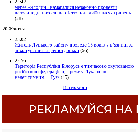
22:42
Через «Ягодин» намагалися незаконно провезти
велосипедні насоси, вартістю понад 400 тисяч гривень
(28)
20 Жовтня
23:02
Житель Луцького району проведе 15 років у в’язниці за
зґвалтування 12-річної доньки
(56)
22:56
Територія Республіки Білорусь є тимчасово окупованою
російською федерацією, а режим Лукашенка –
нелегітимним, – Гузь
(45)
Всі новини