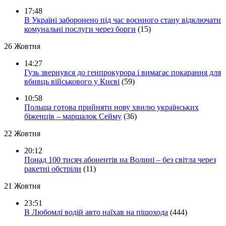
17:48
В Україні заборонено під час воєнного стану відключати
комунальні послуги через борги
(15)
26 Жовтня
14:27
Гузь звернувся до генпрокурора і вимагає покарання для
вбивць військового у Києві
(59)
10:58
Польща готова прийняти нову хвилю українських
біженців – маршалок Сейму
(36)
22 Жовтня
20:12
Понад 100 тисяч абонентів на Волині – без світла через
ракетні обстріли
(11)
21 Жовтня
23:51
В Любомлі водій авто наїхав на пішохода
(444)