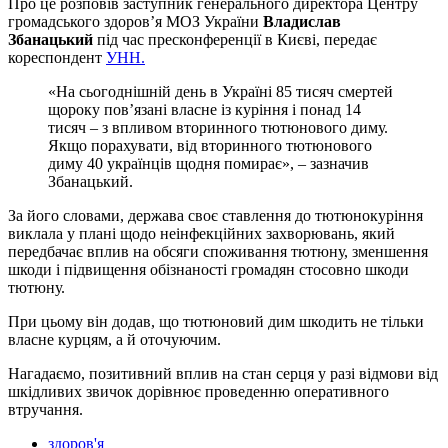
Про це розповів заступник генерального директора Центру
громадського здоров’я МОЗ України
Владислав
Збанацький
під час пресконференції в Києві, передає
кореспондент
УНН.
«На сьогоднішній день в Україні 85 тисяч смертей
щороку пов’язані власне із куріння і понад 14
тисяч – з впливом вторинного тютюнового диму.
Якщо порахувати, від вторинного тютюнового
диму 40 українців щодня помирає», – зазначив
Збанацький.
За його словами, держава своє ставлення до тютюнокуріння
виклала у плані щодо неінфекційних захворювань, який
передбачає вплив на обсяги споживання тютюну, зменшення
шкоди і підвищення обізнаності громадян стосовно шкоди
тютюну.
При цьому він додав, що тютюновий дим шкодить не тільки
власне курцям, а й оточуючим.
Нагадаємо, позитивний вплив на стан серця у разі відмови від
шкідливих звичок дорівнює проведенню оперативного
втручання.
здоров'я