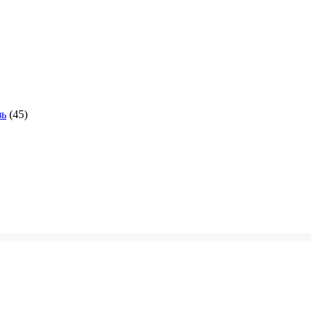
зь
(45)