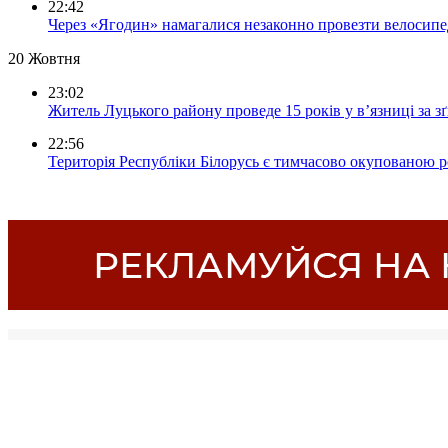
22:42
Через «Ягодин» намагалися незаконно провезти велосипед
20 Жовтня
23:02
Житель Луцького району проведе 15 років у в’язниці за з
22:56
Територія Республіки Білорусь є тимчасово окупованою р