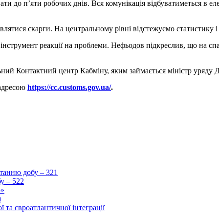
ати до п’яти робочих днів. Вся комунікація відбуватиметься в елек
влятися скарги. На центральному рівні відстежуємо статистику і 
інструмент реакції на проблеми. Нефьодов підкреслив, що на спа
льний Контактний центр Кабміну, яким займається міністр уряду 
 адресою
https://cc.customs.gov.ua/
.
станню добу – 321
у – 522
р»
я
 та євроатлантичної інтеграції