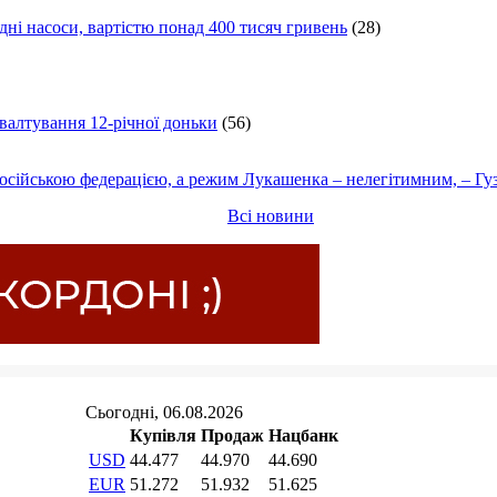
ні насоси, вартістю понад 400 тисяч гривень
(28)
ґвалтування 12-річної доньки
(56)
осійською федерацією, а режим Лукашенка – нелегітимним, – Гу
Всі новини