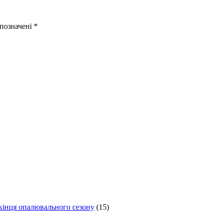
 позначені
*
 кінця опалювального сезону
(15)