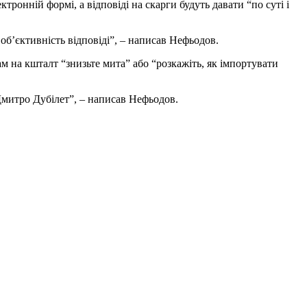
тронній формі, а відповіді на скарги будуть давати “по суті і
об’єктивність відповіді”, – написав Нефьодов.
м на кшталт “знизьте мита” або “розкажіть, як імпортувати
Дмитро Дубілет”, – написав Нефьодов.