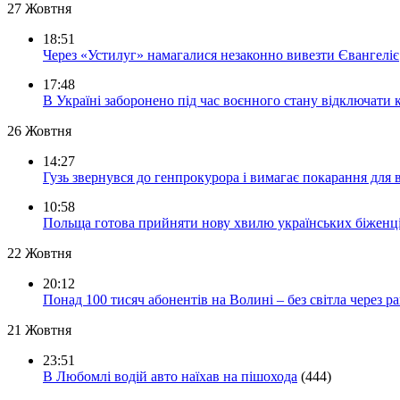
27 Жовтня
18:51
Через «Устилуг» намагалися незаконно вивезти Євангеліє
17:48
В Україні заборонено під час воєнного стану відключати 
26 Жовтня
14:27
Гузь звернувся до генпрокурора і вимагає покарання для 
10:58
Польща готова прийняти нову хвилю українських біженц
22 Жовтня
20:12
Понад 100 тисяч абонентів на Волині – без світла через ра
21 Жовтня
23:51
В Любомлі водій авто наїхав на пішохода
(444)