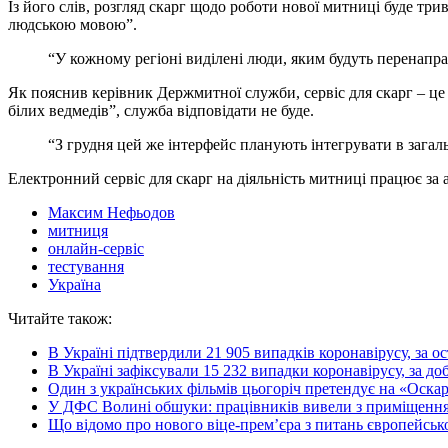
Із його слів, розгляд скарг щодо роботи нової митниці буде трив
людською мовою”.
“У кожному регіоні виділені люди, яким будуть перенапра
Як пояснив керівник Держмитної служби, сервіс для скарг – це 
білих ведмедів”, служба відповідати не буде.
“З грудня цей же інтерфейс планують інтегрувати в зага
Електронний сервіс для скарг на діяльність митниці працює за
Максим Нефьодов
митниця
онлайн-сервіс
тестування
Україна
Читайте також:
В Україні підтвердили 21 905 випадків коронавірусу, за о
В Україні зафіксували 15 232 випадки коронавірусу, за доб
Один з українських фільмів цьогоріч претендує на «Оска
У ДФС Волині обшуки: працівників вивели з приміщенн
Що відомо про нового віце-прем’єра з питань європейської