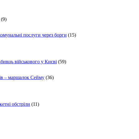
(9)
комунальні послуги через борги
(15)
вбивць військового у Києві
(59)
ів – маршалок Сейму
(36)
кетні обстріли
(11)