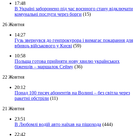
17:48
В Україні заборонено під час воєнного стану відключати
комунальні послуги через борги
(15)
26 Жовтня
14:27
Гузь звернувся до генпрокурора і вимагає покарання для
вбивць військового у Києві
(59)
10:58
Польща готова прийняти нову хвилю українських
біженців – маршалок Сейму
(36)
22 Жовтня
20:12
Понад 100 тисяч абонентів на Волині – без світла через
ракетні обстріли
(11)
21 Жовтня
23:51
В Любомлі водій авто наїхав на пішохода
(444)
22:42