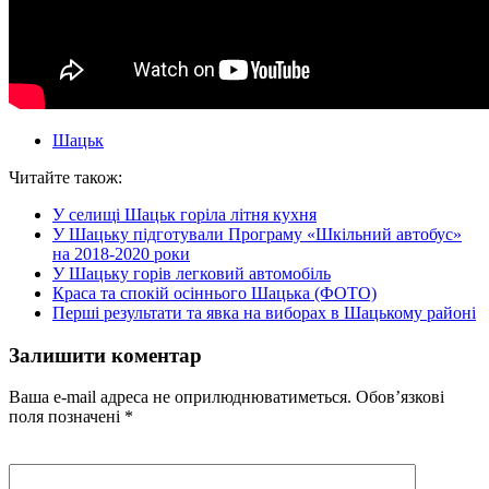
Шацьк
Читайте також:
У селищі Шацьк горіла літня кухня
У Шацьку підготували Програму «Шкільний автобус»
на 2018-2020 роки
У Шацьку горів легковий автомобіль
Краса та спокій осіннього Шацька (ФОТО)
Перші результати та явка на виборах в Шацькому районі
Залишити коментар
Ваша e-mail адреса не оприлюднюватиметься.
Обов’язкові
поля позначені
*