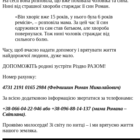
На сесії вона розповіла, що вже поховала чоловіка та сина.
Нині від страшної хвороби старждає її син Роман.
«Він хворіє вже 15 років, у нього була 6 років
ремісія», – розповіла мама. За цей час її син
одружився та сам став батьком, але хвороба
повернулася. Тож нині чоловік страждає від
сильного болю.
Часу, щоб вчасно надати допомогу і врятувати життя
найдорожчої людини, дуже мало.
ДОПОМОЖІТЬ родині зустріти Різдво РАЗОМ!
Номер рахунку:
4731 2191 0165 2984 (Федчишин Роман Миколайович)
За всією додатковою інформацією звертатися за телефонами:
+38-066-04-22-946 або +38-096-88-14-137 (мама Романа –
Світлана)
.
Проявімо милосердя! Зі світу по нитці – і ми врятуємо життя
нашого земляка.