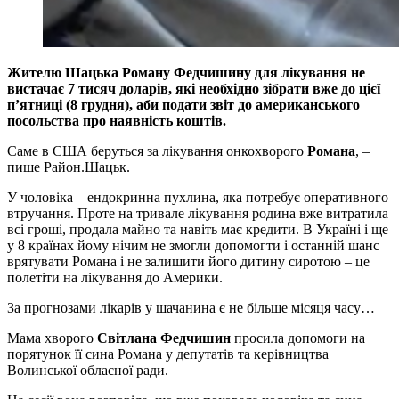
Жителю Шацька Роману Федчишину для лікування не
вистачає 7 тисяч доларів, які необхідно зібрати вже до цієї
п’ятниці (8 грудня), аби подати звіт до американського
посольства про наявність коштів.
Саме в США беруться за лікування онкохворого
Романа
, –
пише Район.Шацьк.
У чоловіка – ендокринна пухлина, яка потребує оперативного
втручання. Проте на тривале лікування родина вже витратила
всі гроші, продала майно та навіть має кредити. В Україні і ще
у 8 країнах йому нічим не змогли допомогти і останній шанс
врятувати Романа і не залишити його дитину сиротою – це
полетіти на лікування до Америки.
За прогнозами лікарів у шачанина є не більше місяця часу…
Мама хворого
Світлана Федчишин
просила допомоги на
порятунок її сина Романа у депутатів та керівництва
Волинської обласної ради.