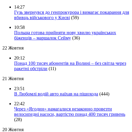
14:27
Гузь звернувся до генпрокурора і вимагає покарання для
вбивць військового у Києві
(59)
10:58
Польща готова прийняти нову хвилю українських
біженців – маршалок Сейму
(36)
22 Жовтня
20:12
Понад 100 тисяч абонентів на Волині – без світла через
ракетні обстріли
(11)
21 Жовтня
23:51
В Любомлі водій авто наїхав на пішохода
(444)
22:42
Через «Ягодин» намагалися незаконно провезти
велосипедні насоси, вартістю понад 400 тисяч гривень
(28)
20 Жовтня