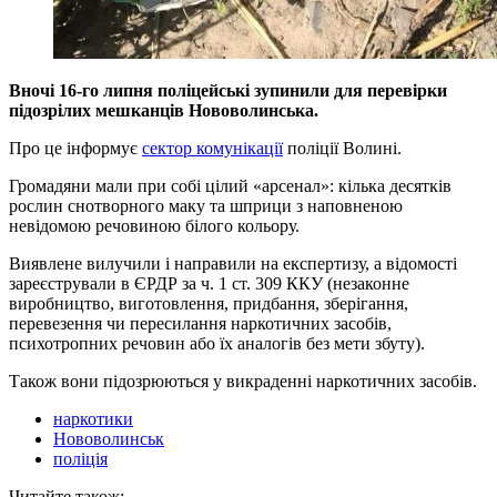
Вночі 16-го липня поліцейські зупинили для перевірки
підозрілих мешканців Нововолинська.
Про це інформує
сектор комунікації
поліції Волині.
Громадяни мали при собі цілий «арсенал»: кілька десятків
рослин снотворного маку та шприци з наповненою
невідомою речовиною білого кольору.
Виявлене вилучили і направили на експертизу, а відомості
зареєстрували в ЄРДР за ч. 1 ст. 309 ККУ (незаконне
виробництво, виготовлення, придбання, зберігання,
перевезення чи пересилання наркотичних засобів,
психотропних речовин або їх аналогів без мети збуту).
Також вони підозрюються у викраденні наркотичних засобів.
наркотики
Нововолинськ
поліція
Читайте також: