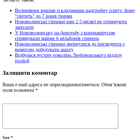
Волинянин викрав із кладовища надгробну плиту: йому
“світить” до 7 років тюрми
Нововолинські гірники вже 2,5 місяці не отримують
зарплати
У Нововолинську на боротьбу з коронавірусом
спрямували майже 6 мільйонів гривень
Нововолинські гірники звернулися до президента з
вимогою добудувати шахту
Відбулася зустріч поколінь Любомльського відділу
поліції
Залишити коментар
Ваша e-mail адреса не оприлюднюватиметься.
Обов’язкові
поля позначені
*
Імя
*