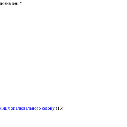
 позначені
*
 кінця опалювального сезону
(15)