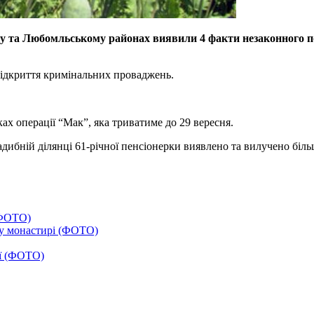
му та Любомльському районах виявили 4 факти незаконного по
відкриття кримінальних проваджень.
ах операції “Мак”, яка триватиме до 29 вересня.
дибній ділянці 61-річної пенсіонерки виявлено та вилучено біль
(ФОТО)
у монастирі (ФОТО)
ії (ФОТО)