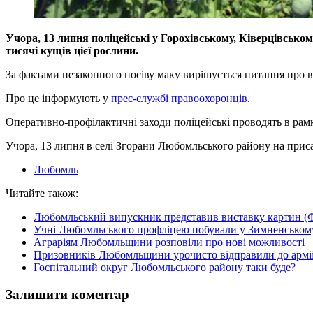
Учора, 13 липня поліцейські у Горохівському, Ківерцівсько
тисячі кущів цієї рослини.
За фактами незаконного посіву маку вирішується питання про 
Про це інформують у
прес-службі правоохоронців
.
Оперативно-профілактичні заходи поліцейські проводять в рамк
Учора, 13 липня в селі Згорани Любомльського району на приса
Любомль
Читайте також:
Любомльський випускник представив виставку картин 
Учні Любомльського профліцею побували у Зимненськом
Аграріям Любомльщини розповіли про нові можливості
Призовників Любомльщини урочисто відправили до арм
Госпітальний округ Любомльського району таки буде?
Залишити коментар