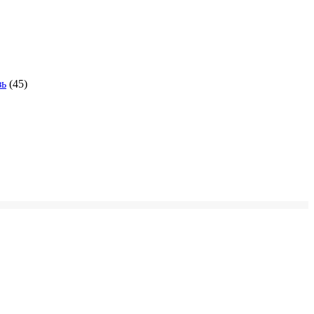
зь
(45)