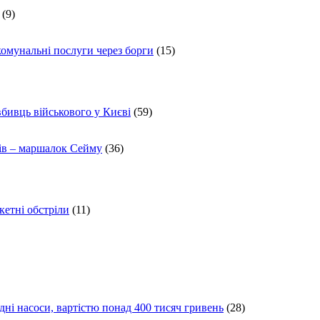
(9)
комунальні послуги через борги
(15)
вбивць військового у Києві
(59)
ів – маршалок Сейму
(36)
кетні обстріли
(11)
ні насоси, вартістю понад 400 тисяч гривень
(28)