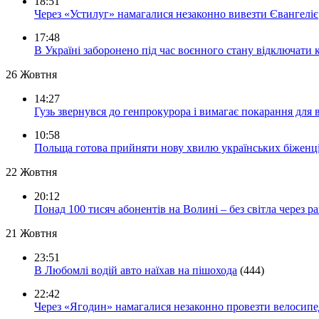
18:51
Через «Устилуг» намагалися незаконно вивезти Євангеліє
17:48
В Україні заборонено під час воєнного стану відключати 
26 Жовтня
14:27
Гузь звернувся до генпрокурора і вимагає покарання для 
10:58
Польща готова прийняти нову хвилю українських біженц
22 Жовтня
20:12
Понад 100 тисяч абонентів на Волині – без світла через ра
21 Жовтня
23:51
В Любомлі водій авто наїхав на пішохода
(444)
22:42
Через «Ягодин» намагалися незаконно провезти велосипед