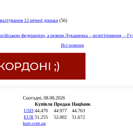
ґвалтування 12-річної доньки
(56)
осійською федерацією, а режим Лукашенка – нелегітимним, – Гу
Всі новини