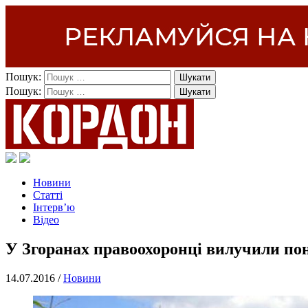
Пошук:
Пошук:
Новини
Статті
Інтерв’ю
Відео
У Згоранах правоохоронці вилучили пон
14.07.2016 /
Новини