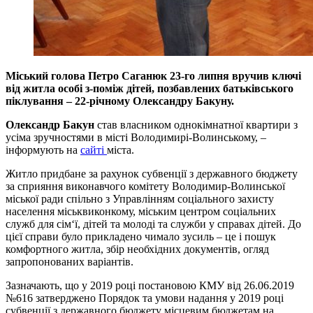
Міський голова Петро Саганюк
23-го липня
вручив ключі
від житла особі з-поміж дітей, позбавлених батьківського
піклування – 22-річному Олександру Бакуну.
Олександр Бакун
став власником однокімнатної квартири з
усіма зручностями в місті Володимирі-Волинському, –
інформують на
сайті
міста.
Житло придбане за рахунок субвенції з державного бюджету
за сприяння виконавчого комітету Володимир-Волинської
міської ради спільно з Управлінням соціального захисту
населення міськвиконкому, міським центром соціальних
служб для сім‘ї, дітей та молоді та служби у справах дітей. До
цієї справи було прикладено чимало зусиль – це і пошук
комфортного житла, збір необхідних документів, огляд
запропонованих варіантів.
Зазначають, що у 2019 році постановою КМУ від 26.06.2019
№616 затверджено Порядок та умови надання у 2019 році
субвенції з державного бюджету місцевим бюджетам на