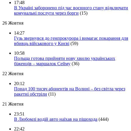
17:48
В Україні заборонено під час воєнного стану відключати
комунальні послуги через борги
(15)
26 Жовтня
14:27
Гузь звернувся до генпрокурора і вимагає покарання для
вбивць військового у Києві
(59)
10:58
Польща готова прийняти нову хвилю українських
біженців – маршалок Сейму
(36)
22 Жовтня
20:12
Понад 100 тисяч абонентів на Волині – без світла через
ракетні обстріли
(11)
21 Жовтня
23:51
В Любомлі водій авто наїхав на пішохода
(444)
22:42