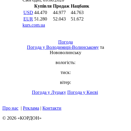
Погода
Погода у
Володимирі-Волинському
та
Нововолинську
вологість:
тиск:
вітер:
Погода у Луцьку
Погода у Києві
Про нас
|
Реклама
|
Контакти
© 2026 «КОРДОН»