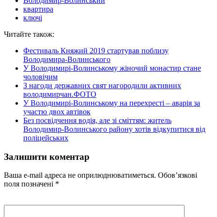
Володимир-Волинський
квартира
ключі
Читайте також:
Фестиваль Княжий 2019 стартував поблизу
Володимира-Волинського
У Володимирі-Волинському жіночий монастир стане
чоловічим
З нагоди державних свят нагородили активних
володимирчан.ФОТО
У Володимирі-Волинському на перехресті – аварія за
участю двох автівок
Без посвідчення водія, але зі сміттям: житель
Володимир-Волинського району хотів відкупитися від
поліцейських
Залишити коментар
Ваша e-mail адреса не оприлюднюватиметься.
Обов’язкові
поля позначені
*