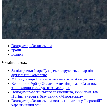
Володимир-Волинський
гроші
долари
Читайте також:
За підтримки Ігоря Гузя реконструюють ангар під
футзальний комплекс
У Володимирі-Волинському легковик збив дитину
Керівник «Гербор-Холдинг» не підтримав Саганюка,
закликавши голосувати за молодих
Володимир-волинського священника, який привітав
Путіна, внесли в базу даних «Миротворця»
Володимир-Волинський може опинитися у “червоній”
карантиннній зоні