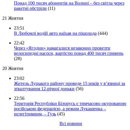
Понад 100 тисяч абонентів на Волині – без світла через
ракетні обстріли
(11)
21 Жовтня
23:51
В Любомлі водій авто наїхав на пішохода
(444)
22:42
Через «Ягодин» намагалися незаконно провезти
велосипедні насоси, вартістю понад 400 тисяч гривень
(28)
20 Жовтня
23:02
Житель Луцького району проведе 15 років у в’язниці за
зґвалтування 12-річної доньки
(56)
22:56
Територія Республіки Білорусь є тимчасово окупованою
російською федерацією, а режим Лукашенка –
нелегітимним, – Гузь
(45)
Всі новини