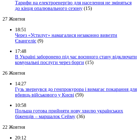
Тарифи на електроенергію для населення не зміняться
до кінця опалювального сезону
(15)
27 Жовтня
18:51
Через «Устилуг» намагалися незаконно вивезти
Євангеліє
(9)
17:48
В Україні заборонено під час воєнного стану відключати
комунальні послуги через борги
(15)
26 Жовтня
14:27
Гузь звернувся до генпрокурора і вимагає покарання для
вбивць військового у Києві
(59)
10:58
Польща готова прийняти нову хвилю українських
біженців – маршалок Сейму
(36)
22 Жовтня
20:12