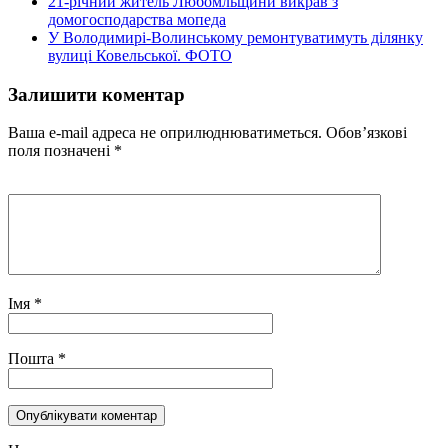
21-річний житель Любомльщини викрав з
домогосподарства мопеда
У Володимирі-Волинському ремонтуватимуть ділянку
вулиці Ковельської. ФОТО
Залишити коментар
Ваша e-mail адреса не оприлюднюватиметься.
Обов’язкові
поля позначені
*
Імя
*
Пошта
*