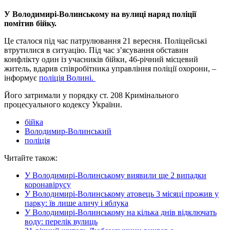
У Володимирі-Волинському на вулиці наряд поліції
помітив бійку.
Це сталося під час патрулювання 21 вересня. Поліцейські
втрутилися в ситуацію. Під час з’ясування обставин
конфлікту один із учасників бійки, 46-річний місцевий
житель, вдарив співробітника управління поліції охорони, –
інформує
поліція Волині.
Його затримали у порядку ст. 208 Кримінального
процесуального кодексу України.
бійка
Володимир-Волинський
поліція
Читайте також:
У Володимирі-Волинському виявили ще 2 випадки
коронавірусу
У Володимирі-Волинському атовець 3 місяці прожив у
парку: їв лише аличу і яблука
У Володимирі-Волинському на кілька днів відключать
воду: перелік вулиць