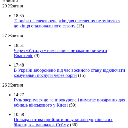
Новини
29 Жовтня
18:35
Тарифи на електроенергію для населення не зміняться
до кінця опалювального сезону
(15)
27 Жовтня
18:51
Через «Устилуг» намагалися незаконно вивезти
Євангеліє
(9)
17:48
В Україні заборонено під час воєнного стану відключати
комунальні послуги через борги
(15)
26 Жовтня
14:27
Гузь звернувся до генпрокурора і вимагає покарання для
вбивць військового у Києві
(59)
10:58
Польща готова прийняти нову хвилю українських
біженців – маршалок Сейму
(36)