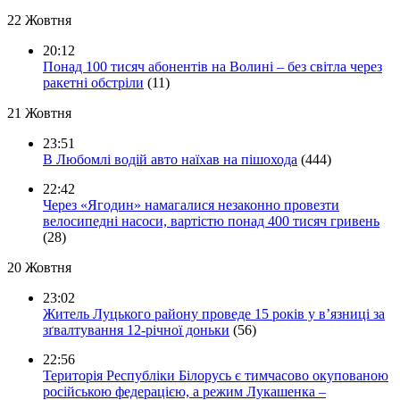
22 Жовтня
20:12
Понад 100 тисяч абонентів на Волині – без світла через
ракетні обстріли
(11)
21 Жовтня
23:51
В Любомлі водій авто наїхав на пішохода
(444)
22:42
Через «Ягодин» намагалися незаконно провезти
велосипедні насоси, вартістю понад 400 тисяч гривень
(28)
20 Жовтня
23:02
Житель Луцького району проведе 15 років у в’язниці за
зґвалтування 12-річної доньки
(56)
22:56
Територія Республіки Білорусь є тимчасово окупованою
російською федерацією, а режим Лукашенка –