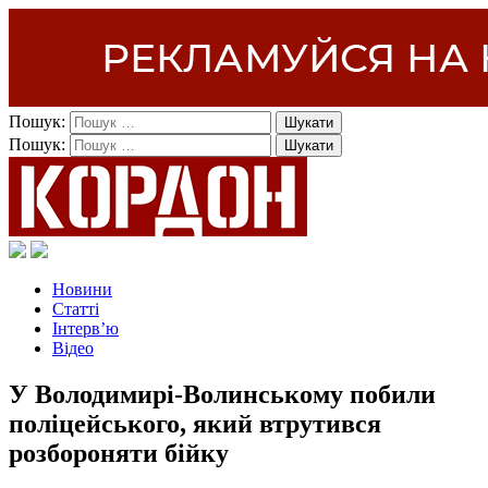
Пошук:
Пошук:
Новини
Статті
Інтерв’ю
Відео
У Володимирі-Волинському побили
поліцейського, який втрутився
розбороняти бійку