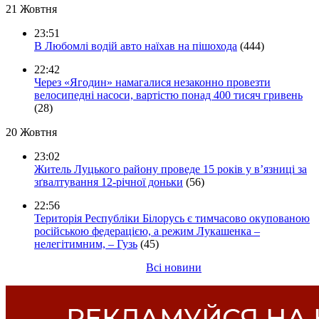
21 Жовтня
23:51
В Любомлі водій авто наїхав на пішохода
(444)
22:42
Через «Ягодин» намагалися незаконно провезти
велосипедні насоси, вартістю понад 400 тисяч гривень
(28)
20 Жовтня
23:02
Житель Луцького району проведе 15 років у в’язниці за
зґвалтування 12-річної доньки
(56)
22:56
Територія Республіки Білорусь є тимчасово окупованою
російською федерацією, а режим Лукашенка –
нелегітимним, – Гузь
(45)
Всі новини