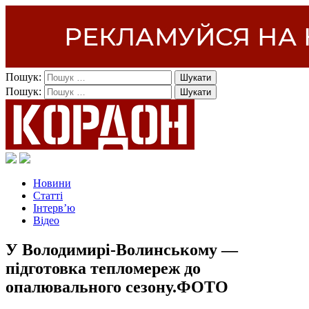
Пошук:
Пошук:
Новини
Статті
Інтерв’ю
Відео
У Володимирі-Волинському —
підготовка тепломереж до
опалювального сезону.ФОТО