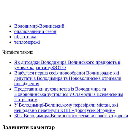
Володимир-Волинський
опалювальний сезон
підготовка
тепломережі
Читайте також:
Як дитсадки Володимира-Волинського працюють в
умовах карантину.ФОТО
Відбулася перша сесія новообраної Волиньради: які
депутати з Володимира та Нововолинська отримали
посвідчення
Представники духовенства із Володимира та
Нововолинська зустрілися у Стамбулі із Вселенським
Патріархом
У Володимирі-Волинському перевіряли містян, які
нещодавно перетнули КПП «Дорогуськ-Ягодин»
Біля Володимира-Волинського легковик злетів з дороги
Залишити коментар