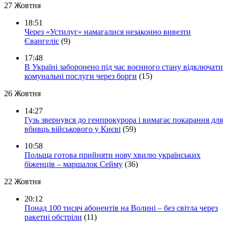
27 Жовтня
18:51
Через «Устилуг» намагалися незаконно вивезти
Євангеліє
(9)
17:48
В Україні заборонено під час воєнного стану відключати
комунальні послуги через борги
(15)
26 Жовтня
14:27
Гузь звернувся до генпрокурора і вимагає покарання для
вбивць військового у Києві
(59)
10:58
Польща готова прийняти нову хвилю українських
біженців – маршалок Сейму
(36)
22 Жовтня
20:12
Понад 100 тисяч абонентів на Волині – без світла через
ракетні обстріли
(11)