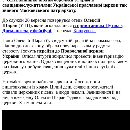
священнослужителями Української праславної церкви так
званого Московського патріархату.
До служби 20 вересня повернувся отець
Олексій
Шаран
(УПЦ)
,
який оскандалився
із
привітанням Путіна з
Днем ангела у фейсбуці
, – передає
Конкурент.
Поки Олексій Шаран був відсутній, релігійна громада села,
відповідно до закону, обрала нову парафіяльну раду та
старосту і хочуть
перейти до Правосланої церкви
України
. Опісля літургії збиралися провести інвентаризацію
церковного майна. Однак священник викликав поліцію, також
на підмогу прибули священнослужителі з інших сусідніх
церков.
Натомість вряни найняли адвоката. Його ж попи
виштовхували із храму. Цілий день священнослужителі
співали церковних пісень, а люди чекали. Залишилися й на
ніч, а вже зрану Олексій Шаран “здався”: віддав ключі від
церкви. Храм опечатали.