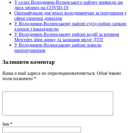
У селах Володимир-Волинського району виявили ще
двох хворих на СOVID-19
Оштрафували дев’ятьох володимирчан за порушення у
сфері охорони довкілля
У Володимир-Волинському районі сусід побив сапкою
хлопця з інвалідністю
У Володимир-Волинському районі водій за кермом
Mercedes збив жінку та залишив місце ДТП
У Володимир-Волинському районі ловили
екопорушників
Залишити коментар
Ваша e-mail адреса не оприлюднюватиметься.
Обов’язкові
поля позначені
*
Імя
*