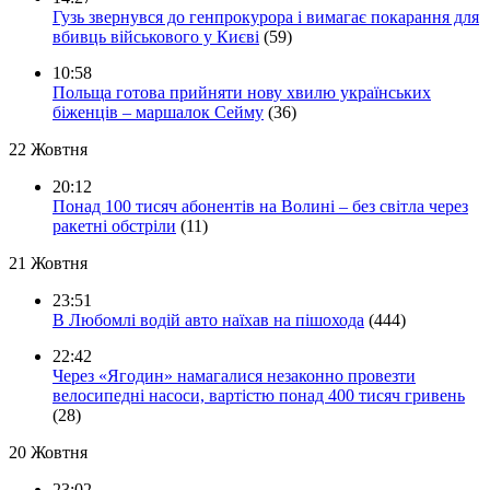
Гузь звернувся до генпрокурора і вимагає покарання для
вбивць військового у Києві
(59)
10:58
Польща готова прийняти нову хвилю українських
біженців – маршалок Сейму
(36)
22 Жовтня
20:12
Понад 100 тисяч абонентів на Волині – без світла через
ракетні обстріли
(11)
21 Жовтня
23:51
В Любомлі водій авто наїхав на пішохода
(444)
22:42
Через «Ягодин» намагалися незаконно провезти
велосипедні насоси, вартістю понад 400 тисяч гривень
(28)
20 Жовтня
23:02