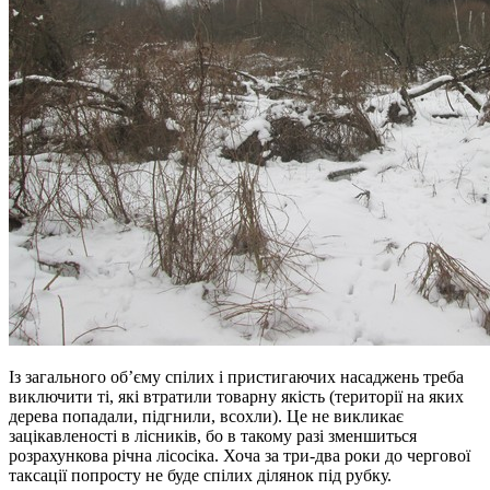
Із загального об’єму спілих і пристигаючих насаджень треба
виключити ті, які втратили товарну якість (території на яких
дерева попадали, підгнили, всохли). Це не викликає
зацікавленості в лісників, бо в такому разі зменшиться
розрахункова річна лісосіка. Хоча за три-два роки до чергової
таксації попросту не буде спілих ділянок під рубку.