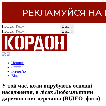
Пошук:
Пошук:
Новини
Статті
Інтерв’ю
Відео
У той час, коли вирубують основні
насадження, в лісах Любомльщини
даремно гниє деревина (ВІДЕО_фото)