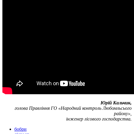
Юрій Кальчик,
голова Правління ГО «Народний контроль Любомльсього
району»,
інженер лісового господарства.
бобри