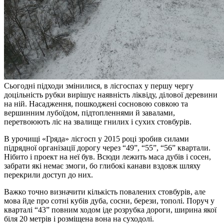
Сьогодні підходи змінилися, в лісгоспах у першу чергу
доцільність рубки вирішує наявність ліквіду, ділової деревини
на ній. Насадження, пошкоджені сосновою совкою та
вершинним лубоїдом, підтопленнями й завалами,
перетвоюють ліс на звалище гнилих і сухих стовбурів.
В урочищі «Гряда» лісгосп у 2015 році зробив силами
підрядної організації дорогу через “49”, “55”, “56” квартали.
Нібито і проект на неї був. Всюди лежить маса дубів і сосен,
забрати які немає змоги, бо глибокі канави вздовж шляху
перекрили доступ до них.
Важко точно визначити кількість повалених стовбурів, але
мова йде про сотні кубів дуба, сосни, берези, тополі. Поруч у
кварталі “43” повним ходом іде розрубка дороги, ширина якої
біля 20 метрів і розміщена вона на суходолі.