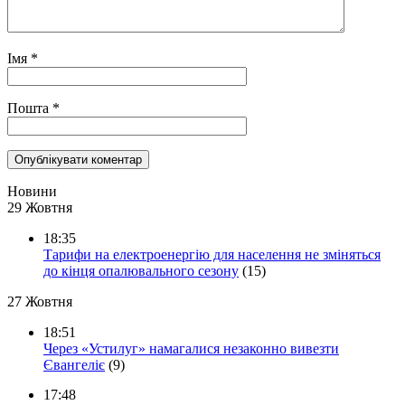
Імя
*
Пошта
*
Новини
29 Жовтня
18:35
Тарифи на електроенергію для населення не зміняться
до кінця опалювального сезону
(15)
27 Жовтня
18:51
Через «Устилуг» намагалися незаконно вивезти
Євангеліє
(9)
17:48