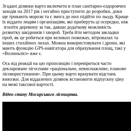
Згадані ділянки варто включити в план санітарно-оздоровчих
заходів на 2017 рік і негайно приступити до розробки, доки
ще тривають морози та є змога до них підійти по льоду. Краще
їх віддати людям і організаціям, які приберуть ці осередки, ніж
згноїти деревину за так, давши додаткову можливість
розвитку шкідників і хвороб. Треба йти методом закладки
проб, як це робиться при великих пожежах, вітровалах та
інших стихійних лихах. Можна використовувати і дрони, які
мають функцію GPS-навігатора для обрахування площ, такі у
«Волиньлісі» вже є.
Ось від реакції на цю пропозицію і перевіриться часто
деклароване лігоспами «раціональне, невиснажливе, планове
лісокористування». При цьому варто врахувати відстань
вивозки. Для віддалених ділянок встановити відпускну ціну
на межі таксової вартості.
Відео стану Мосирського лісництва.