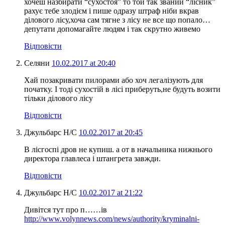
хочеш назбирати “сухостоя” то той так званий “лісник”
рахує тебе злодієм і пише одразу штраф ніби вкрав
ділового лісу,хоча сам тягне з лісу не все що попало…
депутати допомагайте людям і так скрутно живемо
Відповісти
Селяни
10.02.2017 at 20:40
Хай позакривати пилорами або хоч легалізують для
початку. І тоді сухостій в лісі приберуть,не будуть возити
тільки ділового лісу
Відповісти
Джульбарс Н/С
10.02.2017 at 20:45
В лісгоспі дров не купиш. а от в начальника нижнього
директора главлеса і штангрета завжди.
Відповісти
Джульбарс Н/С
10.02.2017 at 21:22
Дивітся тут про п……ів
http://www.volynnews.com/news/authority/kryminalni-