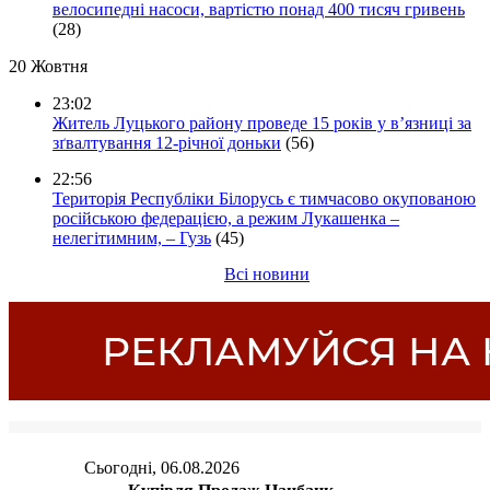
велосипедні насоси, вартістю понад 400 тисяч гривень
(28)
20 Жовтня
23:02
Житель Луцького району проведе 15 років у в’язниці за
зґвалтування 12-річної доньки
(56)
22:56
Територія Республіки Білорусь є тимчасово окупованою
російською федерацією, а режим Лукашенка –
нелегітимним, – Гузь
(45)
Всі новини