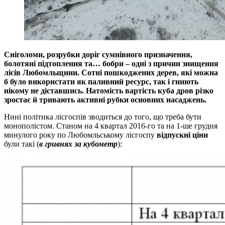
Сніголоми, розрубки доріг сумнівного призначення,
болотяні підтоплення та… бобри – одні з причин знищення
лісів Любомльщини. Сотні пошкоджених дерев, які можна
б було використати як паливний ресурс, так і гниють
нікому не діставшись. Натомість вартість куба дров різко
зростає й тривають активні рубки основних насаджень.
Нині політика лісгоспів зводиться до того, що треба бути
монополістом. Станом на 4 квартал 2016-го та на 1-ше грудня
минулого року по Любомльському лісгоспу
відпускні ціни
були такі (
в гривнях за кубометр
):