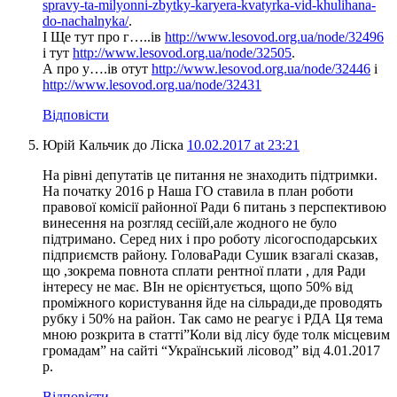
spravy-ta-milyonni-zbytky-karyera-kvatyrka-vid-khulihana-
do-nachalnyka/
.
І Ще тут про г…..ів
http://www.lesovod.org.ua/node/32496
і тут
http://www.lesovod.org.ua/node/32505
.
А про у….ів отут
http://www.lesovod.org.ua/node/32446
і
http://www.lesovod.org.ua/node/32431
Відповісти
Юрій Кальчик до Ліска
10.02.2017 at 23:21
На рівні депутатів це питання не знаходить підтримки.
На початку 2016 р Наша ГО ставила в план роботи
правової комісії районної Ради 6 питань з перспективою
винесення на розгляд сесіїй,але жодного не було
підтримано. Серед них і про роботу лісогосподарських
підприємств району. ГоловаРади Сушик взагалі сказав,
що ,зокрема повнота сплати рентної плати , для Ради
інтересу не має. ВІн не орієнтується, щопо 50% від
проміжного користування йде на сільради,де проводять
рубку і 50% на район. Так само не реагує і РДА Ця тема
мною розкрита в статті”Коли від лісу буде толк місцевим
громадам” на сайті “Український лісовод” від 4.01.2017
р.
Відповісти