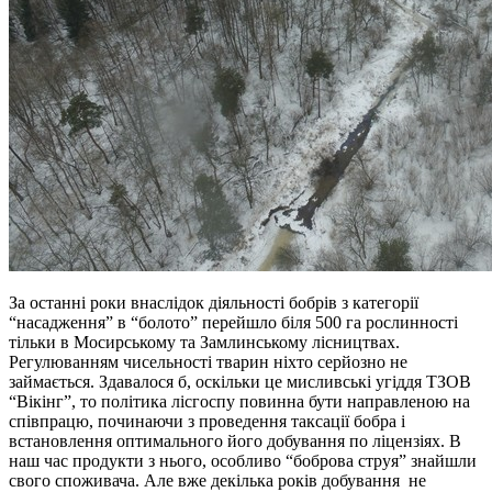
За останні роки внаслідок діяльності бобрів з категорії
“насадження” в “болото” перейшло біля 500 га рослинності
тільки в Мосирському та Замлинському лісництвах.
Регулюванням чисельності тварин ніхто серйозно не
займається. Здавалося б, оскільки це мисливські угіддя ТЗОВ
“Вікінг”, то політика лісгоспу повинна бути направленою на
співпрацю, починаючи з проведення таксації бобра і
встановлення оптимального його добування по ліцензіях. В
наш час продукти з нього, особливо “боброва струя” знайшли
свого споживача. Але вже декілька років добування не