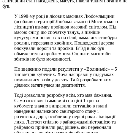
санітарний стан насаджень, мабуть, ніколи таким поганим не
був.
У 1998-му році в лісових масивах Любомльщини
(особливо території Любомльського і Мосирського
лісництв) взимку пройшов масовий сніголом. Під
масою снігу, що спочатку танув, а пізніше
кучугурами позмерзав на гіллі, ламалися стовбури
рослин, переважно хвойних. Пошкоджені дерева
блокували дороги та просіки. В’їзд в ліс був
обмеженим та проблемним. Оцінити масштаби
збитків не було можливості.
По зведенню подали результати у «Волиньліс» – 5
тис метрів кубічних. Хоча насправді у підсумках
помилилися разів у десять. Та й розробка таких
ділянок затягнулася на десятиліття.
Тоді дозволили розробку всім, хто мав бажання.
Самозаготівля і самовивіз по ціні 1 грн за
кубометр значно виправили ситуацію в плані
наведення належного санітарного стану і
розчистки доріг, особливо у перші роки ліквідації
лиха. Лісгосп спільно з райдержадміністрацією та
райрадою прийняли ряд рішень, які переконали
обласну владу піти назустріч обставинам.