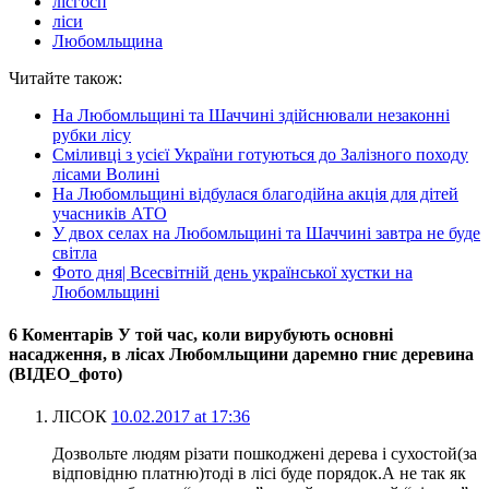
лісгосп
ліси
Любомльщина
Читайте також:
На Любомльщині та Шаччині здійснювали незаконні
рубки лісу
Сміливці з усієї України готуються до Залізного походу
лісами Волині
На Любомльщині відбулася благодійна акція для дітей
учасників АТО
У двох селах на Любомльщині та Шаччині завтра не буде
світла
Фото дня| Всесвітній день української хустки на
Любомльщині
6 Коментарів У той час, коли вирубують основні
насадження, в лісах Любомльщини даремно гниє деревина
(ВІДЕО_фото)
ЛІСОК
10.02.2017 at 17:36
Дозвольте людям різати пошкоджені дерева і сухостой(за
відповідню платню)тоді в лісі буде порядок.А не так як