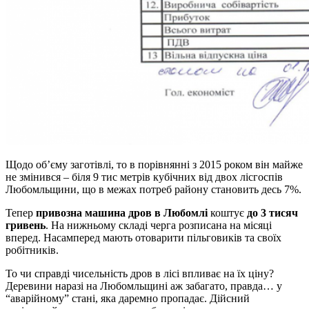
Щодо об’єму заготівлі, то в порівнянні з 2015 роком він майже
не змінився – біля 9 тис метрів кубічних від двох лісгоспів
Любомльщини, що в межах потреб району становить десь 7%.
Тепер
привозна машина дров в Любомлі
коштує
до 3 тисяч
гривень
. На нижньому складі черга розписана на місяці
вперед. Насамперед мають отоварити пільговиків та своїх
робітників.
То чи справді чисельність дров в лісі впливає на їх ціну?
Деревини наразі на Любомльщині аж забагато, правда… у
“аварійному” стані, яка даремно пропадає. Дійсний