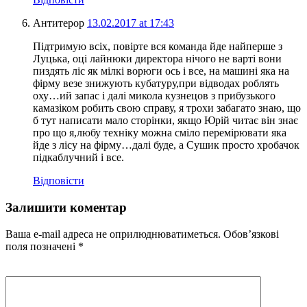
Антитерор
13.02.2017 at 17:43
Підтримую всіх, повірте вся команда йде найперше з
Луцька, оці лайнюки директора нічого не варті вони
пиздять ліс як мілкі ворюги ось і все, на машині яка на
фірму везе знижують кубатуру,при відводах роблять
оху…ий запас і далі микола кузнецов з прибузького
камазіком робить свою справу, я трохи забагато знаю, що
б тут написати мало сторінки, якщо Юрій читає він знає
про що я,любу техніку можна сміло перемірювати яка
йде з лісу на фірму…далі буде, а Сушик просто хробачок
підкаблучний і все.
Відповісти
Залишити коментар
Ваша e-mail адреса не оприлюднюватиметься.
Обов’язкові
поля позначені
*