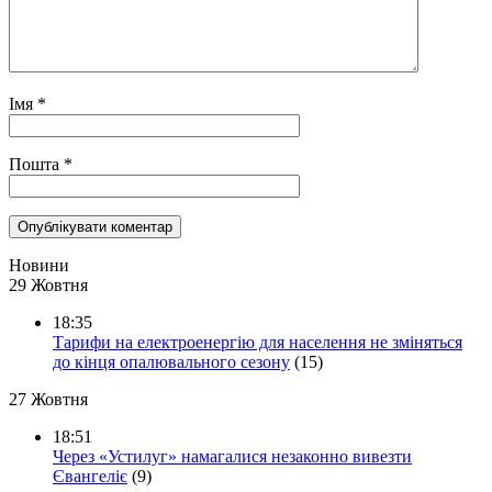
Імя
*
Пошта
*
Новини
29 Жовтня
18:35
Тарифи на електроенергію для населення не зміняться
до кінця опалювального сезону
(15)
27 Жовтня
18:51
Через «Устилуг» намагалися незаконно вивезти
Євангеліє
(9)