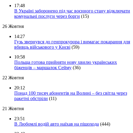
17:48
В Україні заборонено під час воєнного стану відключати
комунальні послуги через борги
(15)
26 Жовтня
14:27
Гузь звернувся до генпрокурора і вимагає покарання для
вбивць військового у Києві
(59)
10:58
Польща готова прийняти нову хвилю українських
біженців – маршалок Сейму
(36)
22 Жовтня
20:12
Понад 100 тисяч абонентів на Волині – без світла через
ракетні обстріли
(11)
21 Жовтня
23:51
В Любомлі водій авто наїхав на пішохода
(444)