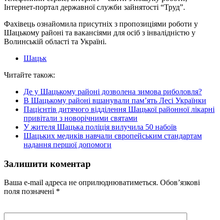
Інтернет-портал державної служби зайнятості “Труд”.
Фахівець ознайомила присутніх з пропозиціями роботи у
Шацькому районі та вакансіями для осіб з інвалідністю у
Волинській області та Україні.
Шацьк
Читайте також:
Де у Шацькому районі дозволена зимова риболовля?
В Шацькому районі вшанували пам’ять Лесі Українки
Пацієнтів дитячого відділення Шацької районної лікарні
привітали з новорічними святами
У жителя Шацька поліція вилучила 50 набоїв
Шацьких медиків навчали європейським стандартам
надання першої допомоги
Залишити коментар
Ваша e-mail адреса не оприлюднюватиметься.
Обов’язкові
поля позначені
*