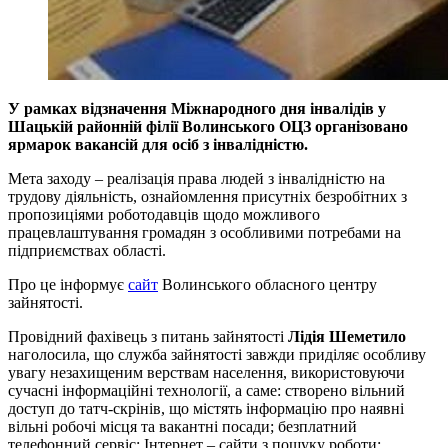
У рамках відзначення Міжнародного дня інвалідів у
Шацькій районній філії Волинського ОЦЗ організовано
ярмарок вакансій для осіб з інвалідністю.
Мета заходу – реалізація права людей з інвалідністю на
трудову діяльність, ознайомлення присутніх безробітних з
пропозиціями роботодавців щодо можливого
працевлаштування громадян з особливими потребами на
підприємствах області.
Про це інформує
сайт
Волинського обласного центру
зайнятості.
Провідний фахівець з питань зайнятості
Лідія Шеметило
наголосила, що служба зайнятості завжди приділяє особливу
увагу незахищеним верствам населення, використовуючи
сучасні інформаційні технології, а саме: створено вільний
доступ до татч-скрінів, що містять інформацію про наявні
вільні робочі місця та вакантні посади; безплатний
телефонний сервіс; Інтернет – сайти з пошуку роботи;