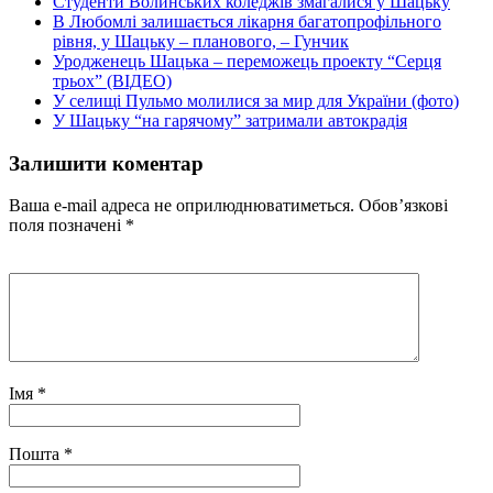
Студенти Волинських коледжів змагалися у Шацьку
В Любомлі залишається лікарня багатопрофільного
рівня, у Шацьку – планового, – Гунчик
Уродженець Шацька – переможець проекту “Серця
трьох” (ВІДЕО)
У селищі Пульмо молилися за мир для України (фото)
У Шацьку “на гарячому” затримали автокрадія
Залишити коментар
Ваша e-mail адреса не оприлюднюватиметься.
Обов’язкові
поля позначені
*
Імя
*
Пошта
*