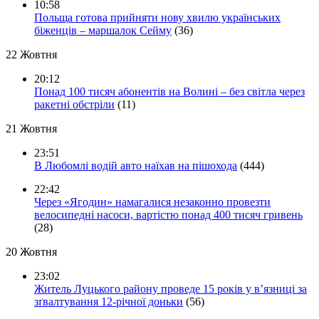
10:58
Польща готова прийняти нову хвилю українських
біженців – маршалок Сейму
(36)
22 Жовтня
20:12
Понад 100 тисяч абонентів на Волині – без світла через
ракетні обстріли
(11)
21 Жовтня
23:51
В Любомлі водій авто наїхав на пішохода
(444)
22:42
Через «Ягодин» намагалися незаконно провезти
велосипедні насоси, вартістю понад 400 тисяч гривень
(28)
20 Жовтня
23:02
Житель Луцького району проведе 15 років у в’язниці за
зґвалтування 12-річної доньки
(56)