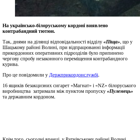
На українсько-білоруському кордоні виявлено
контрабандний тютюн.
Так, днями на ділянці відповідальності відділу
«Піща»
, що у
Шацькому районі Волині, при відпрацюванні інформації
прикордонних оперативних підрозділів було припинено
чергову спробу незаконного переміщення контрабандного
курива.
Про це повідомили у
Держприкордонслужбі
.
16 ящиків безакцизних сигарет «Магнат» і «NZ» білоруського
виробництва затримали між пунктом пропуску
«Пулемець»
та державним кордоном.
Крім того, сьогодні вранці, у Ратнівському районі Волині