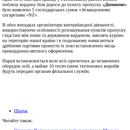
поблизу кордону біля дороги до пункту пропуску
«Доманове»
було виявлено 5 господарських сумок з безакцизними
сигаретами «NZ».
В обох випадках організатори контрабандної діяльності,
використовуючи особливості розташування пунктів пропуску
і відстані між ними та державним кордоном, завозять куриво
на територію нашої країни і в подальшому намагаються
дрібними партіями пронести їх повз встановлених місць
прикордонно-митного оформлення.
Наразі встановлюється коло всіх причетних до незаконних
оборудок осіб, а майже 10 тисяч пачок тютюнових виробів
будуть передані органам фіскальної служби.
Шацьк
Читайте також: