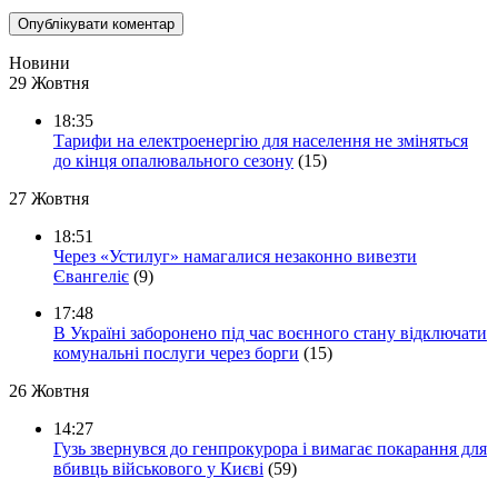
Новини
29 Жовтня
18:35
Тарифи на електроенергію для населення не зміняться
до кінця опалювального сезону
(15)
27 Жовтня
18:51
Через «Устилуг» намагалися незаконно вивезти
Євангеліє
(9)
17:48
В Україні заборонено під час воєнного стану відключати
комунальні послуги через борги
(15)
26 Жовтня
14:27
Гузь звернувся до генпрокурора і вимагає покарання для
вбивць військового у Києві
(59)